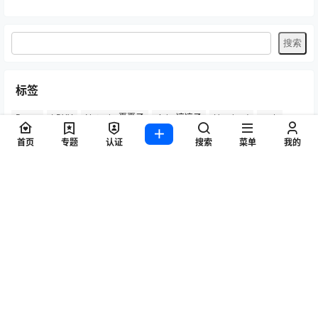
标签
Byoru
LRXX
Natsuko夏夏子
rioko凉凉子
Umeko J
vmb
yiko湿润兔
yuuhui玉汇
ZinieQ
丽柜
写真模特
咬一口兔娘
首页
专题
认证
搜索
菜单
我的
唐安琪
喵糖印画
奈汐酱Nice
妲己_Toxic
安然anran
小仓千代w
尤蜜荟
徐莉芝Booty
微密圈
抖娘-利世
日奈娇
星之迟迟
杏子Yada
杨晨晨Yome
林星阑
桜井宁宁
梦心玥
水淼aqua
洛璃LoLiSAMA
爱尤物(尤果网)
王雨纯
王馨瑶yanni
白银81
神楽坂真冬
秀人网
精选单套
芝芝Booty
蠢沫沫
语画界
陆萱萱
雅拉伊
雨波_HaneAme
鱼子酱Fish
Copyright © 2026
秀人写真_秀人网王雨纯、杨晨晨、周于希、朱可儿等，高清