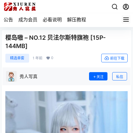
公告
成为会员
必看说明
解压教程
樱岛嗷 – NO.12 贝法尔斯特旗袍 [15P-
144MB]
0
精选单套
1 年前
前往下载
秀人写真
关注
私信