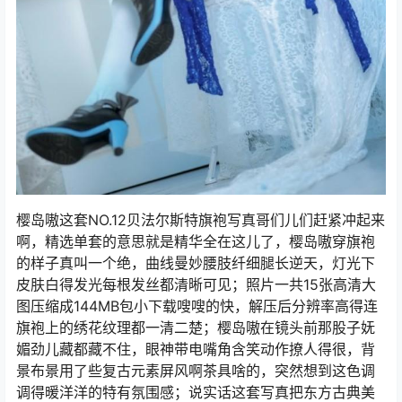
樱岛嗷这套NO.12贝法尔斯特旗袍写真哥们儿们赶紧冲起来
啊，精选单套的意思就是精华全在这儿了，樱岛嗷穿旗袍
的样子真叫一个绝，曲线曼妙腰肢纤细腿长逆天，灯光下
皮肤白得发光每根发丝都清晰可见；照片一共15张高清大
图压缩成144MB包小下载嗖嗖的快，解压后分辨率高得连
旗袍上的绣花纹理都一清二楚；樱岛嗷在镜头前那股子妩
媚劲儿藏都藏不住，眼神带电嘴角含笑动作撩人得很，背
景布景用了些复古元素屏风啊茶具啥的，突然想到这色调
调得暖洋洋的特有氛围感；说实话这套写真把东方古典美