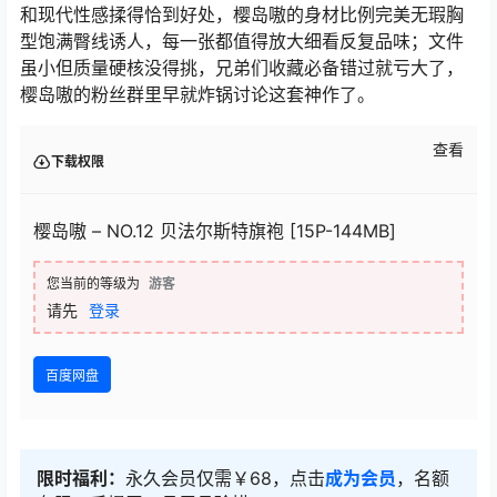
和现代性感揉得恰到好处，樱岛嗷的身材比例完美无瑕胸
型饱满臀线诱人，每一张都值得放大细看反复品味；文件
虽小但质量硬核没得挑，兄弟们收藏必备错过就亏大了，
樱岛嗷的粉丝群里早就炸锅讨论这套神作了。
查看
下载权限
樱岛嗷 – NO.12 贝法尔斯特旗袍 [15P-144MB]
您当前的等级为
游客
请先
登录
百度网盘
限时福利：
永久会员仅需￥68，点击
成为会员
，名额