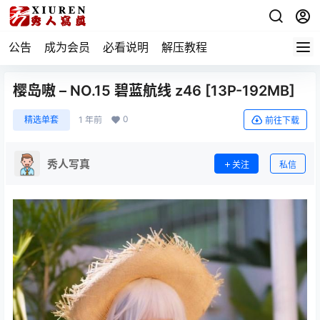
公告
成为会员
必看说明
解压教程
樱岛嗷 – NO.15 碧蓝航线 z46 [13P-192MB]
0
精选单套
1 年前
前往下载
秀人写真
关注
私信