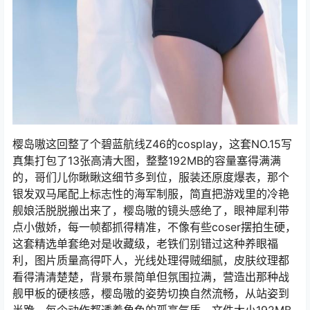
樱岛嗷这回整了个碧蓝航线Z46的cosplay，这套NO.15写
真集打包了13张高清大图，整整192MB的容量塞得满满
的，哥们儿你瞅瞅这细节多到位，服装还原度爆表，那个
银发双马尾配上标志性的海军制服，简直把游戏里的冷艳
舰娘活脱脱搬出来了，樱岛嗷的镜头感绝了，眼神犀利带
点小傲娇，每一帧都抓得精准，不像有些coser摆拍生硬，
这套精选单套绝对是收藏级，老铁们别错过这种养眼福
利，图片质量高得吓人，光线处理得贼细腻，皮肤纹理都
看得清清楚楚，背景布景简单但氛围拉满，营造出那种战
舰甲板的硬核感，樱岛嗷的姿势切换自然流畅，从站姿到