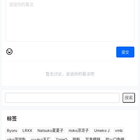
提交
暂无讨论，说说你的看法吧
标签
Byoru
LRXX
Natsuko夏夏子
rioko凉凉子
Umeko J
vmb
yiko湿润兔
yuuhui玉汇
ZinieQ
丽柜
写真模特
咬一口兔娘