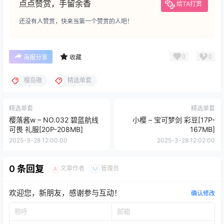
点点赞赏，手留余香
给TA打赏
还没有人赞赏，快来当第一个赞赏的人吧！
0
0
海报分享
收藏
樱岛嗷
精选单套
精选单套
精选单套
樱落酱w – NO.032 碧蓝航线
小樱 – 宝可梦剑 彩豆[17P-
可畏 礼服[20P-208MB]
167MB]
2025-3-28 12:00:00
2025-3-28 12:02:00
0 条回复
文章作者
管理员
A
M
欢迎您，新朋友，感谢参与互动！
确认修改