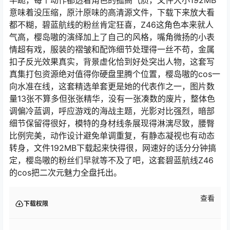
半跪，每个动作都透着角色的孤高气质，文件大小192MB
意味着没压缩，原汁原味的高清源文件，下载下来放大看
都不糊，碧蓝航线的粉丝肯定狂喜，Z46这角色本来就人
气高，樱岛嗷的演绎加上了自己的风格，嘴角微扬的小表
情超有戏，服装的褶皱和配饰细节处理得一丝不苟，金属
扣子反光效果真实，背景虚化恰到好处突出人物，这套写
真集打包资源绝对值得你硬盘里腾个位置，樱岛嗷的cos一
向水准在线，这套精选单套更是她的代表作之一，图片数
量13张不算多但张张精华，没有一张凑数的废片，整体色
调偏冷蓝调，呼应游戏的海战主题，光影对比强烈，暗部
细节保留得很好，模特的身材线条展现得淋漓尽致，腰臀
比例完美，动作设计避免单调重复，有静态凝视也有动态
转身，文件192MB下载起来快得很，网速好的话分分钟搞
定，樱岛嗷的粉丝们早就等不及了吧，这套碧蓝航线Z46
的cos把二次元魅力全盘托出。
查看
下载权限