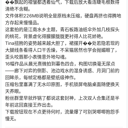
��飘起的褶皱都透着仙气，下载后放大看连睫毛根数得
清绝不含糊。
文件体积226MB说明全是原档未压缩，硬盘再挤也得腾地
方存起来慢慢品。
这套拍的是江南水乡主题，青石板路油纸伞外加几枝探头
的桃花，背景虚化得朦朦胧胧更衬得人比花娇艳。
Tina扭胯的姿势越来越大胆了，裙摆开��处若隐若现的
大腿线条看得人口干舌燥，不呆猫居然也学会抛媚眼了，
歪头咬唇那小表情意外地勾魂。
16幅作品从晨光熹微拍到暮色四合，构图切换毫无尿点
——廊下对弈的侧影、池边戏水的湿身诱惑、月洞门前的
回眸杀，每帧定格都是壁纸级神作。
压缩包里塞满了无水印原图，手机锁屏电脑桌面随便换天
天养眼。
粉丝群里早就炸锅了都说这套封神，上次双人合集还是半
年前这回直接王炸出击。
下载按钮现在不点更待何时，流量爆了可别哭唧唧抱怨手
慢无。