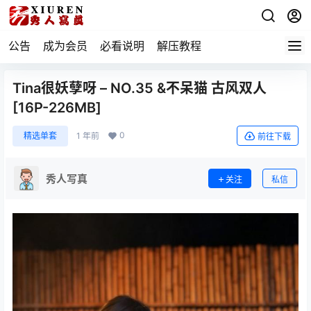
公告
成为会员
必看说明
解压教程
Tina很妖孽呀 – NO.35 &不呆猫 古风双人
[16P-226MB]
0
精选单套
1 年前
前往下载
秀人写真
关注
私信