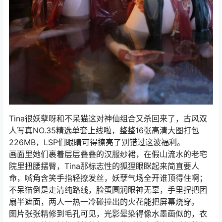
Tina很妖孽呀和不呆猫这对神仙组合又杀回来了，古风双
人写真NO.35精选单套上线啦，整整16张高清大图打包
226MB，LSP们眼睛可得擦亮了别错过这波福利。
画面里她们裹着层层叠叠的汉服纱裙，在假山流水的老宅
院里扭腰摆臀，Tina那标志性的狐狸眼眯起来简直要人
命，嘴角含笑手指轻撩发丝，妖孽气场全开谁顶得住啊；
不呆猫倒是走清纯路线，脸蛋圆润眼神无辜，手里捏把团
扇半遮面，两人一热一冷碰撞出的火花能把屏幕烧穿。
图片张张精修到毛孔可见，光影晕染得像水墨画似的，衣