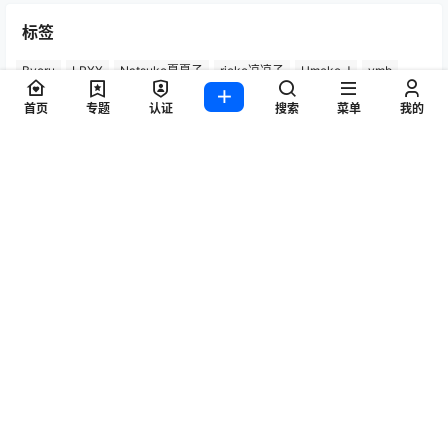
标签
Byoru
LRXX
Natsuko夏夏子
rioko凉凉子
Umeko J
vmb
yiko湿润兔
yuuhui玉汇
ZinieQ
丽柜
写真模特
咬一口兔娘
首页
专题
认证
搜索
菜单
我的
唐安琪
喵糖印画
奈汐酱Nice
妲己_Toxic
安然anran
小仓千代w
尤蜜荟
徐莉芝Booty
微密圈
抖娘-利世
日奈娇
星之迟迟
杏子Yada
杨晨晨Yome
林星阑
桜井宁宁
梦心玥
水淼aqua
洛璃LoLiSAMA
爱尤物(尤果网)
王雨纯
王馨瑶yanni
白银81
神楽坂真冬
秀人网
精选单套
芝芝Booty
蠢沫沫
语画界
陆萱萱
雅拉伊
雨波_HaneAme
鱼子酱Fish
Copyright © 2026
秀人写真_秀人网王雨纯、杨晨晨、周于希、朱可儿等，高清
模特图片作品集！
查询 28 次，耗时 0.3998 秒