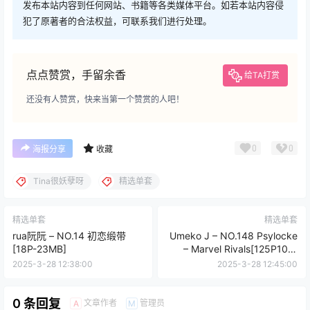
发布本站内容到任何网站、书籍等各类媒体平台。如若本站内容侵
犯了原著者的合法权益，可联系我们进行处理。
点点赞赏，手留余香
给TA打赏
还没有人赞赏，快来当第一个赞赏的人吧！
0
0
海报分享
收藏
Tina很妖孽呀
精选单套
精选单套
精选单套
rua阮阮 – NO.14 初恋缎带
Umeko J – NO.148 Psylocke
[18P-23MB]
– Marvel Rivals[125P10V-
2.06GB]
2025-3-28 12:38:00
2025-3-28 12:45:00
0 条回复
文章作者
管理员
A
M