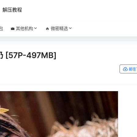
解压教程
包
💼 其他机构
🔥 微密精选
 [57P-497MB]
前往