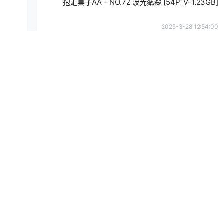
抱走莫子AA – NO.72 波光粼粼 [54P1V-1.23GB]
2025-3-28 12:54:00
提
确