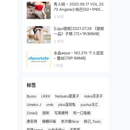
秀人网 – 2020.09.17 VOL.25
73 Angela小热巴[62+1P656
M]
3 年前
[Ligui丽柜]2021.07.26 《丽柜
一品》子晴 [72+1P/86MB]
3 年前
水淼aqua – NO.215 个人造型
– 蕾丝[70P-99MB]
1 年前
标签
Byoru
LRXX
Natsuko夏夏子
rioko凉凉子
Umeko J
vmb
yiko湿润兔
yuuhui玉汇
ZinieQ
丽柜
写真模特
咬一口兔娘
唐安琪
喵糖印画
奈汐酱Nice
妲己_Toxic
安然anran
小仓千代w
尤蜜荟