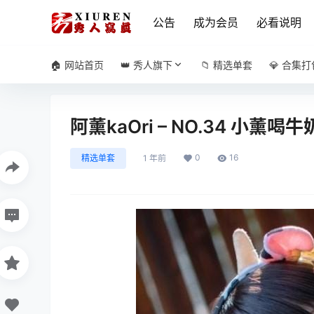
公告
成为会员
必看说明
🏠 网站首页
👑 秀人旗下
📁 精选单套
💎 合集打
阿薰kaOri – NO.34 小薰喝牛奶
0
16
精选单套
1 年前