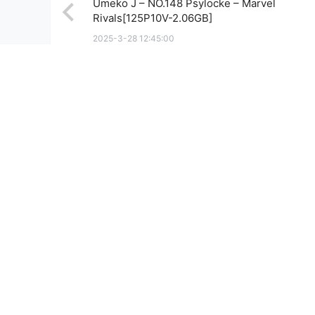
Umeko J – NO.148 Psylocke – Marvel
Rivals[125P10V-2.06GB]
2025-3-28 12:45:00
0 条回复
文章作者
管理员
A
M
欢迎您，新朋友，感谢参与互动！