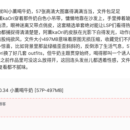
主题就叫小薰喝牛奶，57张高清大图塞得满满当当，文件包足足
薰kaOri穿着那件奶白色小吊带，慵懒地靠在沙发上，手里捧着
渍，眼神迷离又带点俏皮，这套精选单套绝对能让LSP们看得
都捕捉得清清楚楚，阿薰kaOri的皮肤在光影下白得发光，动作
股纯欲风，文件大小497MB意味着原图无损压缩，收藏党们不
惊喜，比如背景里那盆绿植歪歪斜斜的，反倒添了生活气息，5
i换了好几套 outfits，但牛奶主题贯穿始终，喝得那叫一个诱
她之前作品里可没这么放得开，这回连头发丝儿都透着性感，文
复看都不腻味。
NO.34 小薰喝牛奶 [57P-497MB]
游客