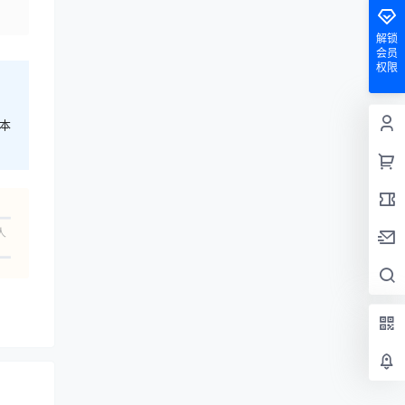
解锁
会员
权限
本
人