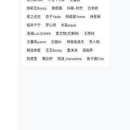
徐莉芝Booty
微密圈
抖娘-利世
日奈娇
星之迟迟
杏子Yada
杨晨晨Yome
林星阑
桜井宁宁
梦心玥
水淼aqua
洛璃LoLiSAMA
爱尤物(尤果网)
王雨纯
王馨瑶yanni
白银81
神楽坂真冬
秀人网
精选单套
芝芝Booty
蠢沫沫
语画界
陆萱萱
雅拉伊
雨波_HaneAme
鱼子酱Fish