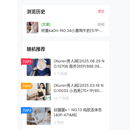
浏览历史
清空
[文章]
刚刚
阿薰kaOri–NO.34小薰喝牛奶[57P-
497MB]
随机推荐
[Xiuren秀人网]2025.08.29 N
TOP1
O.10708 南乔[65P/668.09M
B]
3 个月前
[Xiuren秀人网]2025.03.18 N
TOP2
O.10033 小泡芙[70+1P/605
MB]
10 个月前
封疆疆v – NO.13 纯欲连体衣
TOP3
[40P-471MB]
3 年前