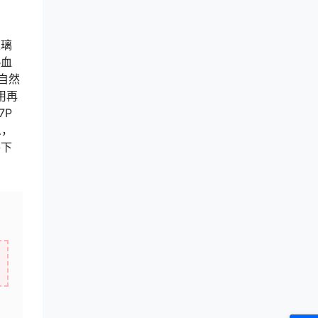
玻璃
热血
自然
用再
7P
人，
件下