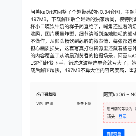
阿薰kaOri这回整了个超带感的NO.34套图，
497MB，下载解压后全是她的独家瞬间，模特阿
杯小口啜饮牛奶的样子简直绝了，嘴角还挂着滴奶
沸腾，图片质量炸裂，细节清晰到连她睫毛的颤动
不做作，从仰头畅饮到舔唇的微表情，每张都透着
担心画质损失，这套写真打包资源里还藏着些意外
的内容覆盖了从清晨到黄昏的拍摄场景，阿薰kaOr
LSP们赶紧下手，错过这波精选单套就亏大了，
载后解压超快，497MB不算大但内容密度高，重
阿薰kaOri – 
下载权限
VIP用户组：
免费下载
您当前的等级为
请先
登录
百度网盘