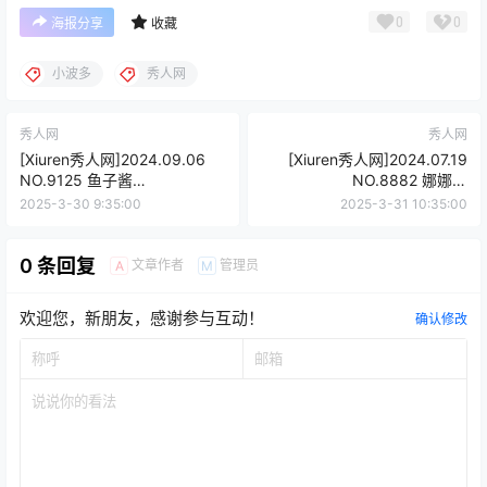
0
0
海报分享
收藏
小波多
秀人网
秀人网
秀人网
[Xiuren秀人网]2024.09.06
[Xiuren秀人网]2024.07.19
NO.9125 鱼子酱
NO.8882 娜娜子
Fish[79+1P/711MB]
yy[87+1P/879MB]
2025-3-30 9:35:00
2025-3-31 10:35:00
0 条回复
文章作者
管理员
A
M
欢迎您，新朋友，感谢参与互动！
确认修改