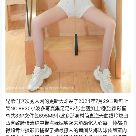
兄弟们这次秀人网的更新太炸裂了2024年7月29日新鲜上
架NO.8930小波多写真集足足82张主图加上1张独家彩蛋
总共83P文件包695MB小波多那身材简直逆天曲线玲珑凹
凸有致脸蛋清纯中带点妩媚笑起来能融化人心每一帧都拍
得超专业摄影师捕捉了她最撩人的瞬间从海边泳装到室内