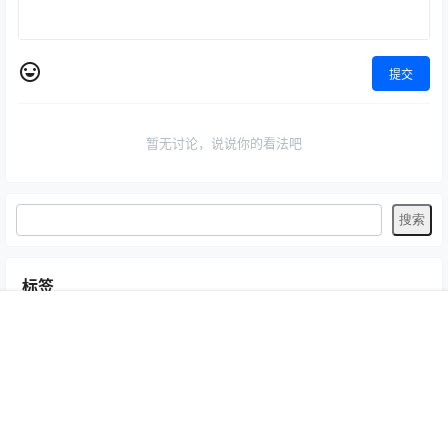
提交
暂无讨论，说说你的看法吧
标签
Byoru
LRXX
Natsuko夏夏子
rioko凉凉子
Umeko J
vmb
首页
专题
认证
搜索
菜单
我的
yiko湿润兔
yuuhui玉汇
ZinieQ
丽柜
写真模特
咬一口兔娘
唐安琪
喵糖印画
奈汐酱Nice
妲己_Toxic
安然anran
小仓千代w
尤蜜荟
徐莉芝Booty
微密圈
抖娘-利世
日奈娇
星之迟迟
杏子Yada
杨晨晨Yome
林星阑
桜井宁宁
梦心玥
水淼aqua