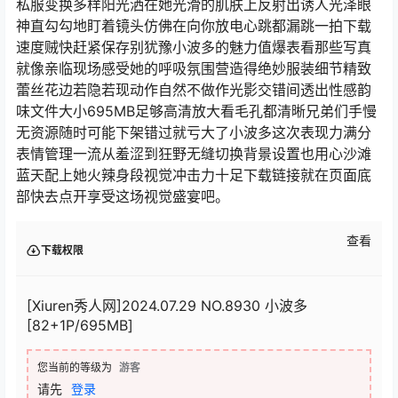
私服变换多样阳光洒在她光滑的肌肤上反射出诱人光泽眼
神直勾勾地盯着镜头仿佛在向你放电心跳都漏跳一拍下载
速度贼快赶紧保存别犹豫小波多的魅力值爆表看那些写真
就像亲临现场感受她的呼吸氛围营造得绝妙服装细节精致
蕾丝花边若隐若现动作自然不做作光影交错间透出性感韵
味文件大小695MB足够高清放大看毛孔都清晰兄弟们手慢
无资源随时可能下架错过就亏大了小波多这次表现力满分
表情管理一流从羞涩到狂野无缝切换背景设置也用心沙滩
蓝天配上她火辣身段视觉冲击力十足下载链接就在页面底
部快去点开享受这场视觉盛宴吧。
查看
下载权限
[Xiuren秀人网]2024.07.29 NO.8930 小波多
[82+1P/695MB]
您当前的等级为
游客
请先
登录