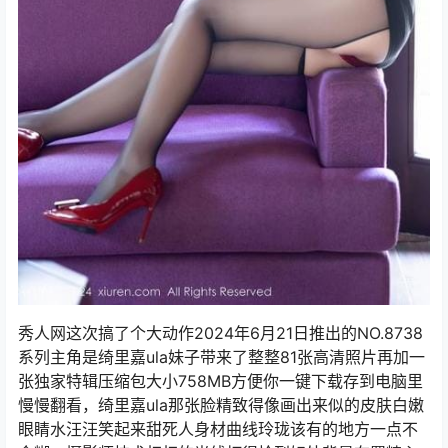
秀人网这次搞了个大动作2024年6月21日推出的NO.8738
系列主角是绮里嘉ula妹子带来了整整81张高清照片再加一
张独家特辑压缩包大小758MB方便你一键下载存到电脑里
慢慢翻看，绮里嘉ula那张脸精致得像画出来似的皮肤白嫩
眼睛水汪汪笑起来甜死人身材曲线玲珑该有的地方一点不