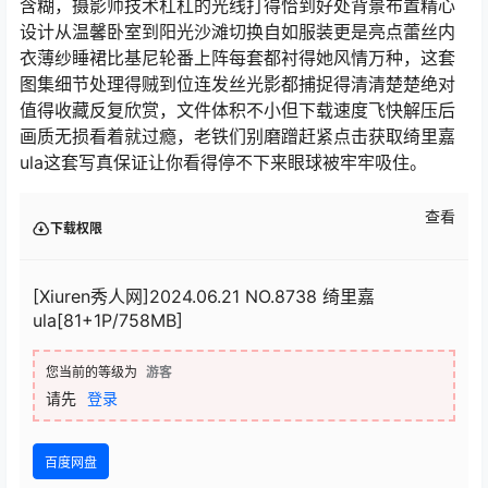
含糊，摄影师技术杠杠的光线打得恰到好处背景布置精心
设计从温馨卧室到阳光沙滩切换自如服装更是亮点蕾丝内
衣薄纱睡裙比基尼轮番上阵每套都衬得她风情万种，这套
图集细节处理得贼到位连发丝光影都捕捉得清清楚楚绝对
值得收藏反复欣赏，文件体积不小但下载速度飞快解压后
画质无损看着就过瘾，老铁们别磨蹭赶紧点击获取绮里嘉
ula这套写真保证让你看得停不下来眼球被牢牢吸住。
查看
下载权限
[Xiuren秀人网]2024.06.21 NO.8738 绮里嘉
ula[81+1P/758MB]
您当前的等级为
游客
请先
登录
百度网盘