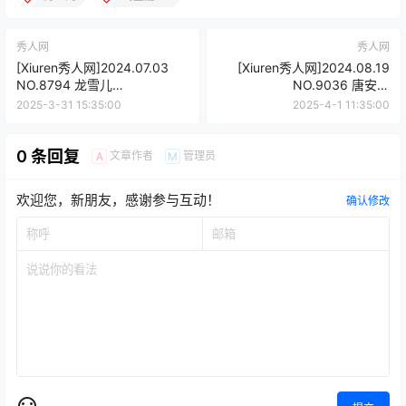
秀人网
秀人网
[Xiuren秀人网]2024.07.03
[Xiuren秀人网]2024.08.19
NO.8794 龙雪儿
NO.9036 唐安琪
[51+1P/456MB]
[84+1P/703MB]
2025-3-31 15:35:00
2025-4-1 11:35:00
0 条回复
文章作者
管理员
A
M
欢迎您，新朋友，感谢参与互动！
确认修改