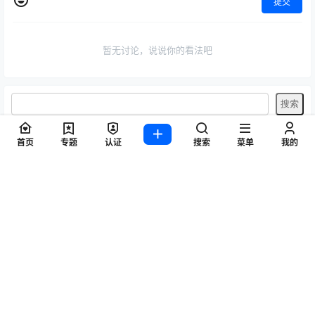
提交
暂无讨论，说说你的看法吧
首页
专题
认证
搜索
菜单
我的
标签
Byoru
LRXX
Natsuko夏夏子
rioko凉凉子
Umeko J
vmb
yiko湿润兔
yuuhui玉汇
ZinieQ
丽柜
写真模特
咬一口兔娘
唐安琪
喵糖印画
奈汐酱Nice
妲己_Toxic
安然anran
小仓千代w
尤蜜荟
徐莉芝Booty
微密圈
抖娘-利世
日奈娇
星之迟迟
杏子Yada
杨晨晨Yome
林星阑
桜井宁宁
梦心玥
水淼aqua
洛璃LoLiSAMA
爱尤物(尤果网)
王雨纯
王馨瑶yanni
白银81
神楽坂真冬
秀人网
精选单套
芝芝Booty
蠢沫沫
语画界