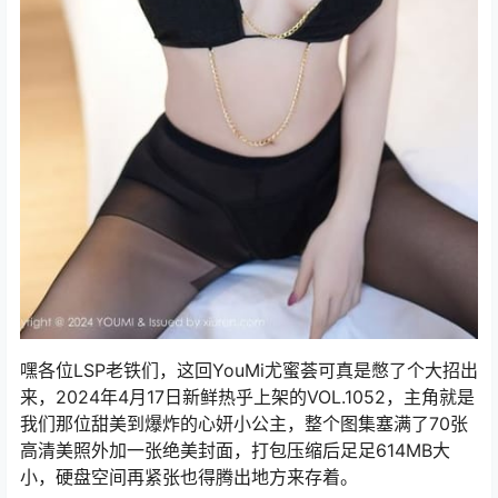
嘿各位LSP老铁们，这回YouMi尤蜜荟可真是憋了个大招出
来，2024年4月17日新鲜热乎上架的VOL.1052，主角就是
我们那位甜美到爆炸的心妍小公主，整个图集塞满了70张
高清美照外加一张绝美封面，打包压缩后足足614MB大
小，硬盘空间再紧张也得腾出地方来存着。