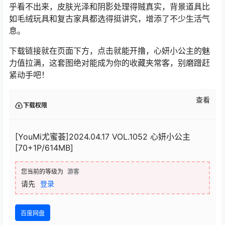
乎看不出来，皮肤光泽和阴影处理得贼真实，背景道具比
如毛绒玩具和复古家具都选得挺讲究，增添了不少生活气
息。
下载链接就在页面下方，点击就能开撸，心妍小公主的魅
力值拉满，这套图绝对能成为你的收藏夹常客，别磨蹭赶
紧动手吧！
查看
下载权限
[YouMi尤蜜荟]2024.04.17 VOL.1052 心妍小公主
[70+1P/614MB]
您当前的等级为
游客
请先
登录
百度网盘