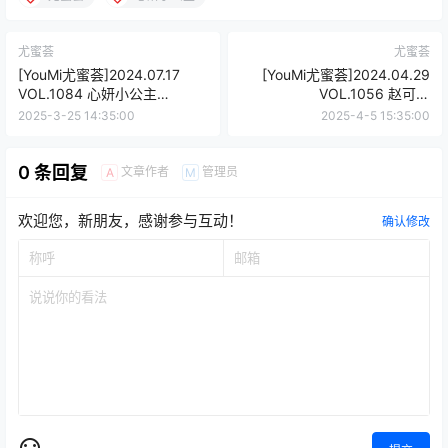
尤蜜荟
尤蜜荟
[YouMi尤蜜荟]2024.07.17
[YouMi尤蜜荟]2024.04.29
VOL.1084 心妍小公主
VOL.1056 赵可欣
[63+1P/587MB]
baby[74+1P/758MB]
2025-3-25 14:35:00
2025-4-5 15:35:00
0 条回复
文章作者
管理员
A
M
欢迎您，新朋友，感谢参与互动！
确认修改