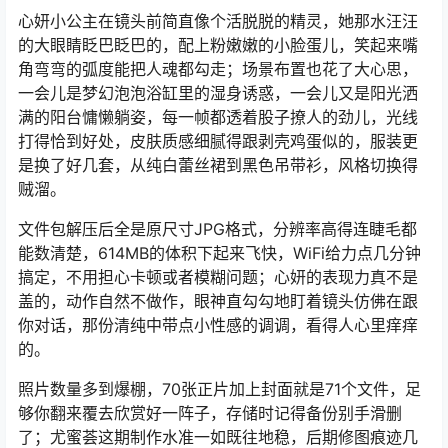
心妍小公主在镜头前简直像个活脱脱的精灵，她那水汪汪
的大眼睛眨巴眨巴的，配上粉嫩嫩的小脸蛋儿，笑起来嘴
角弯弯的弧度能把人魂都勾走；场景布置也花了大心思，
一会儿是梦幻泡泡浴缸里的湿身诱惑，一会儿又是阳光洒
满的阳台慵懒躺姿，每一帧都透着股子撩人的劲儿，光线
打得恰到好处，皮肤质感细腻得跟剥壳鸡蛋似的，服装更
是换了好几套，从纯白蕾丝裙到黑色吊带衫，风格切换得
贼溜。
文件包解压后全是原尺寸JPG格式，分辨率高得连睫毛都
能数清楚，614MB的体积下起来飞快，WiFi给力点几分钟
搞定，不用担心卡顿或者模糊问题；心妍的表现力真不是
盖的，动作自然不做作，眼神直勾勾地盯着镜头仿佛在跟
你对话，那份清纯中带点小性感的调调，看得人心里痒痒
的。
照片数量多到爆棚，70张正片加上封面就是71个文件，足
够你翻来覆去欣赏好一阵子，存储时记得备份别手滑删
了；尤蜜荟这期制作水准一如既往地稳，后期修图痕迹几