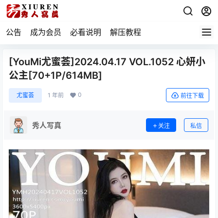
公告
成为会员
必看说明
解压教程
[YouMi尤蜜荟]2024.04.17 VOL.1052 心妍小
公主[70+1P/614MB]
0
尤蜜荟
1 年前
前往下载
秀人写真
关注
私信