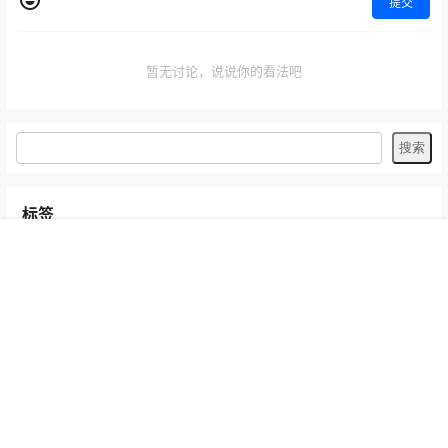
提交
暂无讨论，说说你的看法吧
标签
Byoru
LRXX
Natsuko夏夏子
rioko凉凉子
Umeko J
vmb
首页
专题
认证
搜索
菜单
我的
yiko湿润兔
yuuhui玉汇
ZinieQ
丽柜
写真模特
咬一口兔娘
唐安琪
喵糖印画
奈汐酱Nice
妲己_Toxic
安然anran
小仓千代w
尤蜜荟
徐莉芝Booty
微密圈
抖娘-利世
日奈娇
星之迟迟
杏子Yada
杨晨晨Yome
林星阑
桜井宁宁
梦心玥
水淼aqua
洛璃LoLiSAMA
爱尤物(尤果网)
王雨纯
王馨瑶yanni
白银81
神楽坂真冬
秀人网
精选单套
芝芝Booty
蠢沫沫
语画界