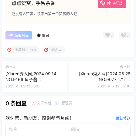
点点赞赏，手留余香
给TA打赏
还没有人赞赏，快来当第一个赞赏的人吧！
0
0
海报分享
收藏
小薯条nienie
秀人网
秀人网
秀人网
[Xiuren秀人网]2024.09.14
[Xiuren秀人网]2024.08.28
NO.9166 鱼子酱
NO.9077 宝宝甜
Fish[80+1P/843MB]
[84+1P/681MB]
2025-4-1 21:35:00
2025-4-2 12:35:00
0 条回复
文章作者
管理员
A
M
欢迎您，新朋友，感谢参与互动！
确认修改