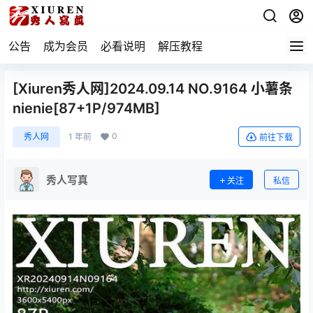
公告
成为会员
必看说明
解压教程
[Xiuren秀人网]2024.09.14 NO.9164 小薯条
nienie[87+1P/974MB]
0
秀人网
1 年前
前往下载
秀人写真
关注
私信