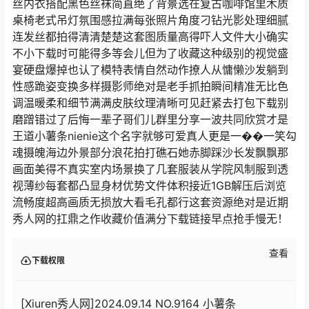
丝内衣搭配黑色丝袜简直绝了背景选在复古咖啡馆里木质
桌椅老式吊灯氛围感拉满每张照片角度刁钻光影处理细腻
连发丝都拍得清清楚楚这套图质量高得吓人文件大小确实
不小下载时可能得多等会儿但为了收藏这种级别的视觉盛
宴硬盘爆掉也认了模特表情自然动作撩人从慵懒沙发躺到
性感跪姿变换多样摄影师绝对是老手抓拍瞬间精准无比色
调温暖柔和细节满满皮肤纹理清晰可见赶紧去打包下载别
磨蹭错过了后悔一辈子哥们儿群里分享一波共同欣赏才是
王道小薯条nienie这个名字就够可爱真人更是一��一笑勾
魂摄魄海边外景部分浪花拍打礁石她赤脚踩沙长发飘飘那
画面美得不真实室内场景换了几套服装从学院风制服到透
视薄纱每套都凸显身材优势文件体积接近1GB解压后浏览
流畅度超高画质无损放大看毛孔都行这套资源绝对是近期
秀人网的扛鼎之作收藏价值满分下载链接早点抢手慢无！
查看
下载权限
[Xiuren秀人网]2024.09.14 NO.9164 小薯条