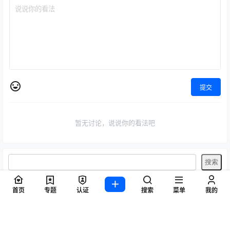
提交
暂无讨论，说说你的看法吧
首页
专题
认证
搜索
菜单
我的
标签
Byoru
LRXX
Natsuko夏夏子
rioko凉凉子
Umeko J
vmb