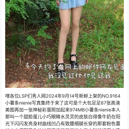
嘿各位LSP们秀人网2024年9月14号新鲜上架的NO.9164
小薯条nienie写真集终于来了这可是个大包足足87张高清
美图再加一张神秘彩蛋照加起来974MB小薯条nienie本人
那叫一个甜脸蛋儿小巧眼睛水灵灵的皮肤白得像牛奶在阳
光下闪闪发亮身材曲线凹凸有致腰细腿长穿的那套粉色蕾