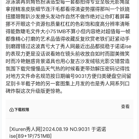
凉泳装再到角色扮演造型每一套都拍得专业至极光影角度
拿捏精准皮肤细节连汗毛都看得清姿势摆得那叫一个妖娆
扭腰翘臀趴沙发撩头发动作自然不做作绝对让你盯着屏幕
挪不开眼这个资源包质量杠杠的色彩饱和度高分辨率清晰
得能数睫毛文件大小751MB不算小但内容绝对超值每一帧
都像精心打磨的艺术品值得收藏反复欣赏老铁们赶紧动手
别磨蹭错过这波真亏大了秀人网最近出品都挺稳于诺诺ise
的表现力更是没话说看她在镜头前收放自如时而甜美微笑
时而冷艳魅惑背景道具也用心复古沙发绒毯光影交错营造
氛围下载完慢慢品天气热的时候看更带劲解压密码记得找
对地方文件命名规范按日期编号9031方便归类硬盘空间留
足别卡半截子她的另一套图集上月发的也是秀人网系列口
碑炸裂这次升级版更惊艳。
查看
下载权限
[Xiuren秀人网]2024.08.19 NO.9031 于诺诺
ise[89+1P/751MB]