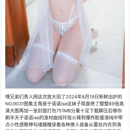
嘿兄弟们秀人网这次放大招了2024年8月19日新鲜出炉的
NO.9031图集主角是于诺诺ise这妹子简直绝了整整89张高
清大图再加一张封面打包751MB分量十足下载解压后够你
刷半天于诺诺ise的身材曲线玲珑火辣到爆炸脸蛋清纯中带
点小性感眼神勾魂摄魄穿着各种撩人装备从蕾丝内衣到清