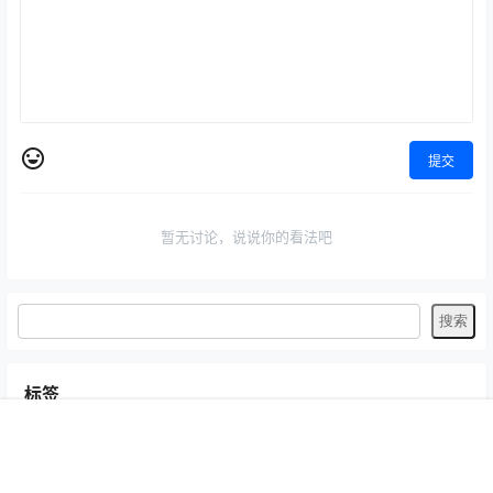
提交
暂无讨论，说说你的看法吧
标签
Byoru
LRXX
Natsuko夏夏子
rioko凉凉子
Umeko J
vmb
首页
专题
认证
搜索
菜单
我的
yiko湿润兔
yuuhui玉汇
ZinieQ
丽柜
写真模特
咬一口兔娘