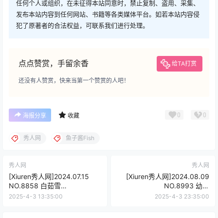
任何个人或组织，在未征得本站同意时，禁止复制、盗用、采集、
发布本站内容到任何网站、书籍等各类媒体平台。如若本站内容侵
犯了原著者的合法权益，可联系我们进行处理。
点点赞赏，手留余香
给TA打赏
还没有人赞赏，快来当第一个赞赏的人吧！
0
0
海报分享
收藏
秀人网
鱼子酱Fish
秀人网
秀人网
[Xiuren秀人网]2024.07.15
[Xiuren秀人网]2024.08.09
NO.8858 白茹雪
NO.8993 幼幼
abby[76+1P/712MB]
[74+1P/637MB]
2025-4-3 13:35:00
2025-4-3 23:35:00