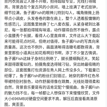
丝内衣简直让人挪不开眼，拍得超级专业，光线打得贼
亮，背景选在个复古风的小房间，墙上挂满了老式挂钟，
细节拉满，鱼子酱Fish的眼神儿特别勾人，嘴角微微上扬
带点小调皮，头发卷卷的散在肩上，整个人透着股慵懒的
性感范儿，这图集里她换了七八套衣服，从紧身裙到比基
尼，每一张都拍得贼有味道，动作摆得自然不做作，露点
小蛮腰秀个长腿，看得人心里直痒痒，文件这么大下载起
来可能得花点时间，但绝对值得，鱼子酱Fish的写真向来
质量高，这次也不例外，画面清晰得连睫毛都数得清，背
景里那些小道具比如花瓶啊旧书啊，添了不少复古情调，
鱼子酱Fish这妹子身材比例绝了，腿长腰细胸还大，笑起
来甜得跟蜜似的，拍摄角度选得贼刁钻，突出她最吸睛的
部位，这套图集打包资源在秀人网上传没多久，下载量已
经爆了，鱼子酱Fish的粉丝们别错过，她穿的那件红色吊
带裙特别衬肤色，动作舒展得像在跳舞，光线处理得柔和
自然，背景音乐要是有的话肯定配个慢摇曲，鱼子酱Fish
的魅力挡不住，每一帧都让人想保存下来慢慢欣赏，文件
大小696MB对硬盘空间要求不高，解压后直接看高清原
图，爽歪歪。