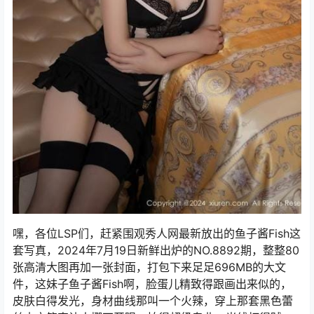
嘿，各位LSP们，赶紧围观秀人网最新放出的鱼子酱Fish这
套写真，2024年7月19日新鲜出炉的NO.8892期，整整80
张高清大图再加一张封面，打包下来足足696MB的大文
件，这妹子鱼子酱Fish啊，脸蛋儿精致得跟画出来似的，
皮肤白得发光，身材曲线那叫一个火辣，穿上那套黑色蕾