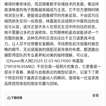
难得的奢侈体验，而且随着数字存储技术的发展，像这样
高清晰度的电子图集越来越成为主流，它不仅方便随时随
地浏览分享，更能保证图像细节的完美呈现，不会因为压
缩而损失任何一丝质感，林嘉旎在这组照片中展现出的自
信与从容，或许正是许多人在现实生活中所向往的状态，
她不需要过多的言语修饰，仅凭眼神和姿态就能讲述一个
完整的故事，这种无声的交流往往比千言万语更具冲击
力，让人忍不住想要反复翻阅，寻找那些初次观看时被忽
略的细节，无论是服装的搭配还是背景的布置，都透露出
摄影师团队的专业素养和对美的独特理解，可以说，
《[Xiuren秀人网]2025.12.03 NO.11060 林嘉旎
[79P/916.95MB]》不仅仅是一组照片的集合，它更像是一
部关于青春、美丽与自我表达的微型纪录片，记录下了那
个特定时刻下最真实也最动人的瞬间，值得每一位追求高
品质视觉体验的朋友珍藏与回味。
查看
下载权限