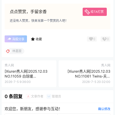
点点赞赏，手留余香
给TA打赏
还没有人赞赏，快来当第一个赞赏的人吧！
0
0
海报分享
收藏
林嘉旎
秀人网
秀人网
[Xiuren秀人网]2025.12.03
[Xiuren秀人网]2025.12.03
NO.11059 白琮瑗
NO.11061 Twins-夭夭
[66P/702.59MB]
[77P/835.33MB]
2026-7-5 9:36:00
2026-7-5 20:32:00
0 条回复
文章作者
管理员
A
M
欢迎您，新朋友，感谢参与互动！
确认修改