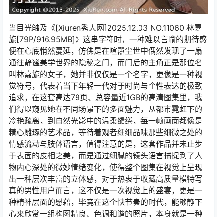
当目光触及《[Xiuren秀人网]2025.12.03 NO.11060 林嘉
旎[79P/916.95MB]》这串字符时，一种难以言喻的期待感
便在心底悄然蔓延，仿佛是在喧嚣尘世中偶然发现了一扇
通往静谧美学世界的隐秘之门，而门后的主角正是那位名
叫林嘉旎的女子，她并非仅仅是一个名字，更像是一种视
觉符号，代表着当下年轻一代对于时尚与个性表达的极致
追求，在这套高达79页、总容量近1GB的高清图集里，我
们得以窥见她在不同场景下的多面魅力，从都市霓虹下的
冷艳疏离，到自然光影中的温柔缱绻，每一帧画面都像是
精心雕琢的艺术品，等待着观者细细品味那些细微之处的
情感流动与肢体语言，值得注意的是，这套作品并未止步
于表面的皮相之美，而是通过细腻的镜头语言捕捉到了人
物内心深处的微妙情绪变化，使得整个图集在视觉上呈现
出一种层次丰富的立体感，对于热衷于收藏高质量模特写
真的男性用户而言，这不仅是一次视觉上的盛宴，更是一
种精神层面的慰藉，毕竟在这个快节奏的时代，能够静下
心来欣赏一组构图精良、色调和谐的照片，本身就是一种