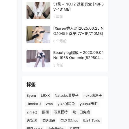
51酱 – NO.12 透视真空 [49P3
V-431MB]
1 年前
[Xiuren秀人网]2025.06.25 N
O.10459 桑宁[77+1P/710MB]
6 个月前
Beautyleg腿模 – 2020.09.04
No.1968 Queenie[52P504
M]
3 年前
标签
Byoru
LRXX
Natsuko夏夏子
rioko凉凉子
Umeko J
vmb
yiko湿润兔
yuuhui玉汇
ZinieQ
丽柜
写真模特
咬一口兔娘
唐安琪
喵糖印画
奈汐酱Nice
妲己_Toxic
安然anran
小仓千代w
尤蜜荟