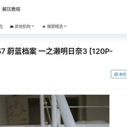
解压教程
包
💼 其他机构
🔥 微密精选
版57 蔚蓝档案 一之濑明日奈3 [120P-
前往