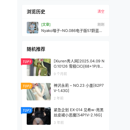
浏览历史
清空
[文章]
刚刚
Nyako喵子–NO.086电子版57蔚蓝档
案一之濑明日奈3[120P-332MB]
随机推荐
[Xiuren秀人网]2025.04.09 N
TOP1
O.10126 雪糕CiCi[68+1P/863
MB]
9 个月前
神沢永莉 – NO.23 小墨[62P7
TOP2
V-1.43G]
2 年前
紧急企划 EX-014 见希w-亮黑
TOP3
丝皮裙小恶魔[54P1V-2.16G]
3 年前