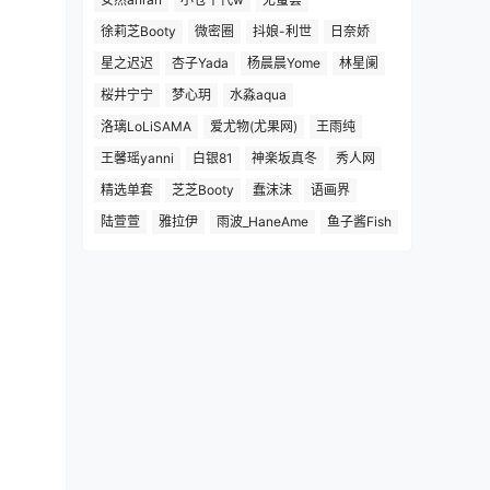
徐莉芝Booty
微密圈
抖娘-利世
日奈娇
星之迟迟
杏子Yada
杨晨晨Yome
林星阑
桜井宁宁
梦心玥
水淼aqua
洛璃LoLiSAMA
爱尤物(尤果网)
王雨纯
王馨瑶yanni
白银81
神楽坂真冬
秀人网
精选单套
芝芝Booty
蠢沫沫
语画界
陆萱萱
雅拉伊
雨波_HaneAme
鱼子酱Fish