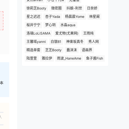
徐莉芝Booty
微密圈
抖娘-利世
日奈娇
星之迟迟
杏子Yada
杨晨晨Yome
林星阑
桜井宁宁
梦心玥
水淼aqua
洛璃LoLiSAMA
爱尤物(尤果网)
王雨纯
王馨瑶yanni
白银81
神楽坂真冬
秀人网
精选单套
芝芝Booty
蠢沫沫
语画界
陆萱萱
雅拉伊
雨波_HaneAme
鱼子酱Fish
本
人