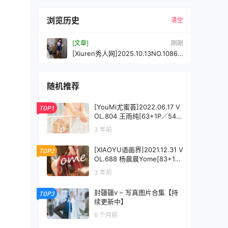
浏览历史
清空
[文章]
刚刚
[Xiuren秀人网]2025.10.13NO.10861
软情[56P/574.50MB]
随机推荐
[YouMi尤蜜荟]2022.06.17 V
TOP1
OL.804 王雨纯[63+1P／546
MB]
3 年前
[XIAOYU语画界]2021.12.31 V
TOP2
OL.688 杨晨晨Yome[83+1P
／671MB]
3 年前
封疆疆v – 写真图片合集【持
TOP3
续更新中】
6 个月前