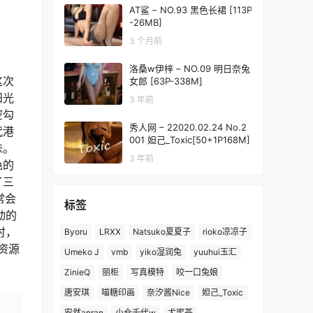
AT鲨 – NO.93 黑色长裙 [113P
-26MB]
3 个月前
洛桑w伊梓 – NO.09 明日奈兔
这次
女郎 [63P-338M]
阳光
3 年前
空勾
秀人网 – 22020.02.24 No.2
代港
001 妲己_Toxic[50+1P168M]
味。
3 年前
色的
了三
常会
标签
动的
时，
Byoru
LRXX
Natsuko夏夏子
rioko凉凉子
资源
Umeko J
vmb
yiko湿润兔
yuuhui玉汇
ZinieQ
丽柜
写真模特
咬一口兔娘
唐安琪
喵糖印画
奈汐酱Nice
妲己_Toxic
安然anran
小仓千代w
尤蜜荟