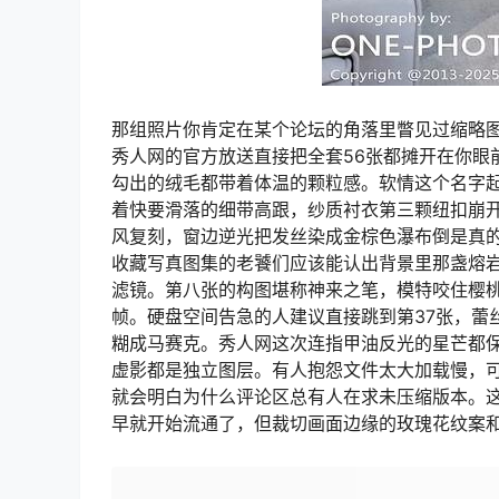
那组照片你肯定在某个论坛的角落里瞥见过缩略
秀人网的官方放送直接把全套56张都摊开在你眼
勾出的绒毛都带着体温的颗粒感。软情这个名字
着快要滑落的细带高跟，纱质衬衣第三颗纽扣崩
风复刻，窗边逆光把发丝染成金棕色瀑布倒是真
收藏写真图集的老饕们应该能认出背景里那盏熔
滤镜。第八张的构图堪称神来之笔，模特咬住樱
帧。硬盘空间告急的人建议直接跳到第37张，蕾
糊成马赛克。秀人网这次连指甲油反光的星芒都保
虚影都是独立图层。有人抱怨文件太大加载慢，可
就会明白为什么评论区总有人在求未压缩版本。这套
早就开始流通了，但裁切画面边缘的玫瑰花纹案