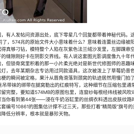
图，有人发帖问资源出处，底下零星几个回复都带着神秘代码。
前了，574兆的原始文件大小意味着什么？意味着连蕾丝边缘被
起得真够刁钻，模特整个人陷在灰紫色法兰绒沙发里，左脚踝悬
开的缝隙刚好卡在阴影交界线。有人说这套图光影调度像九十年
的，但锁骨窝里积着的那一小片柔光绝对是新世代修图师的恶趣
岩灯，去年某期杂志专访用过同款道具，这次被泼上了草莓奶昔
桃梗的瞬间被定格，果汁从唇角滑落到颈窝的轨迹居然用慢门拍
丝吊带袜的绑带在腿窝勒出的红痕特写，这种细节在压缩包里通
留完整，要知道574MB的原图包里，连窗纱每根经纬线被风吹
当你看到第44张——浸在牛奶浴缸里的丝绸衣料透出皮肤纹路
编号10861的图集估计撑不过三天，那些打着“精简版”旗号的
和降低分辨率，根本就是暴殄天物。