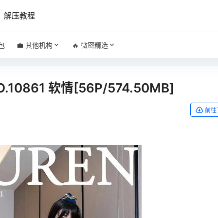
解压教程
包
💼 其他机构
🔥 微密精选
O.10861 软情[56P/574.50MB]
前往