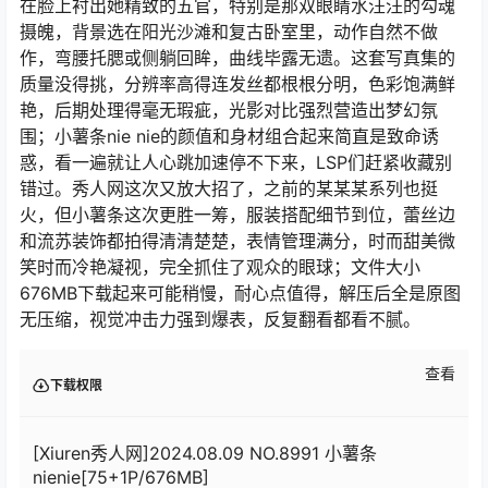
在脸上衬出她精致的五官，特别是那双眼睛水汪汪的勾魂
摄魄，背景选在阳光沙滩和复古卧室里，动作自然不做
作，弯腰托腮或侧躺回眸，曲线毕露无遗。这套写真集的
质量没得挑，分辨率高得连发丝都根根分明，色彩饱满鲜
艳，后期处理得毫无瑕疵，光影对比强烈营造出梦幻氛
围；小薯条nie nie的颜值和身材组合起来简直是致命诱
惑，看一遍就让人心跳加速停不下来，LSP们赶紧收藏别
错过。秀人网这次又放大招了，之前的某某某系列也挺
火，但小薯条这次更胜一筹，服装搭配细节到位，蕾丝边
和流苏装饰都拍得清清楚楚，表情管理满分，时而甜美微
笑时而冷艳凝视，完全抓住了观众的眼球；文件大小
676MB下载起来可能稍慢，耐心点值得，解压后全是原图
无压缩，视觉冲击力强到爆表，反复翻看都看不腻。
查看
下载权限
[Xiuren秀人网]2024.08.09 NO.8991 小薯条
nienie[75+1P/676MB]