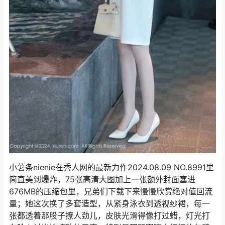
小薯条nienie在秀人网的最新力作2024.08.09 NO.8991里
简直美到爆炸，75张高清大图加上一张额外封面塞进
676MB的压缩包里，兄弟们下载下来慢慢欣赏绝对值回流
量；她这次换了多套造型，从紧身泳衣到透视纱裙，每一
张都透着那股子撩人劲儿，皮肤光滑得像打过蜡，灯光打