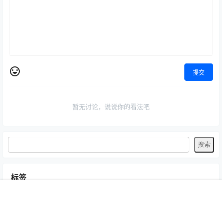
提交
暂无讨论，说说你的看法吧
标签
Byoru
LRXX
Natsuko夏夏子
rioko凉凉子
Umeko J
vmb
首页
专题
认证
搜索
菜单
我的
yiko湿润兔
yuuhui玉汇
ZinieQ
丽柜
写真模特
咬一口兔娘