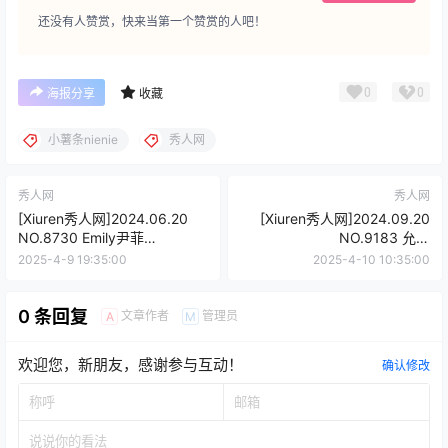
还没有人赞赏，快来当第一个赞赏的人吧！
0
0
海报分享
收藏
小薯条nienie
秀人网
秀人网
秀人网
[Xiuren秀人网]2024.06.20
[Xiuren秀人网]2024.09.20
NO.8730 Emily尹菲
NO.9183 允爾
[77+1P/676MB]
[70+1P/581MB]
2025-4-9 19:35:00
2025-4-10 10:35:00
0 条回复
文章作者
管理员
A
M
欢迎您，新朋友，感谢参与互动！
确认修改