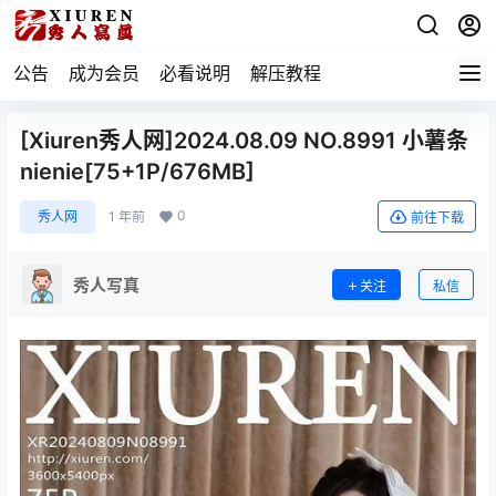
公告
成为会员
必看说明
解压教程
[Xiuren秀人网]2024.08.09 NO.8991 小薯条
nienie[75+1P/676MB]
0
秀人网
1 年前
前往下载
秀人写真
关注
私信