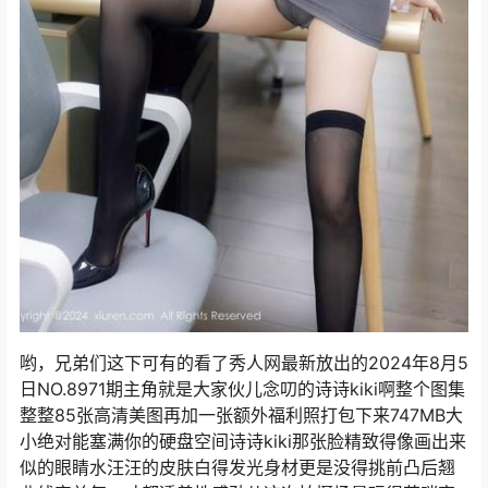
哟，兄弟们这下可有的看了秀人网最新放出的2024年8月5
日NO.8971期主角就是大家伙儿念叨的诗诗kiki啊整个图集
整整85张高清美图再加一张额外福利照打包下来747MB大
小绝对能塞满你的硬盘空间诗诗kiki那张脸精致得像画出来
似的眼睛水汪汪的皮肤白得发光身材更是没得挑前凸后翘