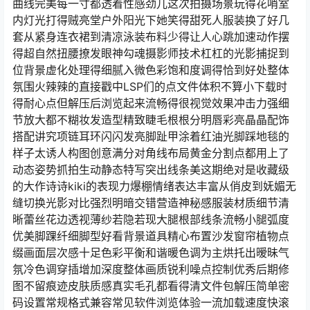
曲线完美每一寸都透着性感劲儿这次拍摄场景玩得花哨室
内灯光打得贼亮堂户外阳光下她笑得甜死人服装换了好几
套从紧身连衣裙到清凉泳装布料少得让人心跳加速动作摆
得超自然扭腰撩发眼神勾魂摄影师技术杠杠的光影捕捉到
位背景虚化处理得细腻入微色彩饱和度调得恰到好处整体
氛围火辣辣的直接戳中LSP们的点文件体积不算小下载时
得耐心点但解压后浏览起来流畅得很视觉效果冲击力强细
节放大都不糊妆发造型精致睫毛根根分明唇彩亮晶晶配饰
搭配讲究项链耳环闪闪发亮脚趾甲涂着红油光脚踩地毯的
样子太诱人构图创意满分对角线布局黄金分割点都用上了
动态姿势抓拍生动静态特写突出线条美这期绝对是收藏级
的大作诗诗kiki的表现力爆棚情绪表达丰富从俏皮到妩媚无
缝切换光影对比强烈明暗交错营造神秘感服装材质细节清
晰蕾丝花边透视薄纱若隐若现大腿根部线条流畅小腿弧度
优美脚踝纤细脚型好看背景道具精心布置沙发窗帘植物点
缀画面层次感十足色彩平衡和谐暖色调为主烘托出暧昧气
氛冷色调穿插增加深度整体画质锐利噪点控制优秀后期修
图不留痕迹皮肤质感真实毛孔都看得清文件包解压简单密
码设置常规格式兼容常见软件浏览体验一流加载速度快滚