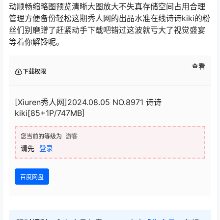
动顺畅缩略图预览清晰大图放大不失真存储空间占用合理
管理方便备份轻松这期秀人网的出品水准在线诗诗kiki的粉
丝们别磨蹭了赶紧动手下载吧错过这波就亏大了视觉盛宴
等着你解馋呢。
查看
下载权限
[Xiuren秀人网]2024.08.05 NO.8971 诗诗
kiki[85+1P/747MB]
您当前的等级为
游客
请先
登录
百度网盘