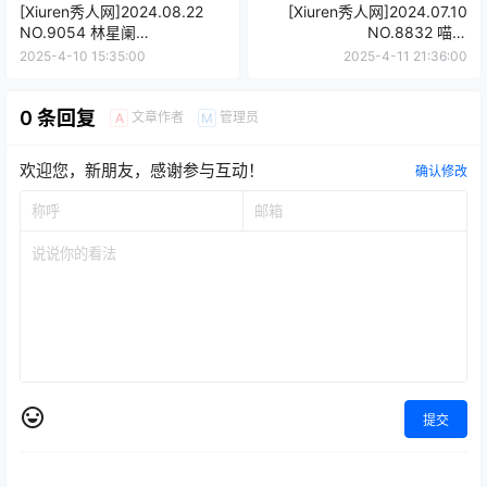
[Xiuren秀人网]2024.08.22
[Xiuren秀人网]2024.07.10
NO.9054 林星阑
NO.8832 喵喵
[99+1P/899MB]
JOJO[67+1P/710MB]
2025-4-10 15:35:00
2025-4-11 21:36:00
0 条回复
文章作者
管理员
A
M
欢迎您，新朋友，感谢参与互动！
确认修改
提交