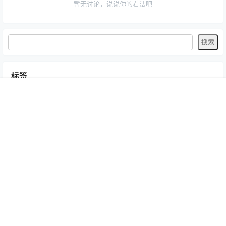
暂无讨论，说说你的看法吧
标签
Byoru
LRXX
Natsuko夏夏子
rioko凉凉子
Umeko J
vmb
首页
专题
认证
搜索
菜单
我的
yiko湿润兔
yuuhui玉汇
ZinieQ
丽柜
写真模特
咬一口兔娘
唐安琪
喵糖印画
奈汐酱Nice
妲己_Toxic
安然anran
小仓千代w
尤蜜荟
徐莉芝Booty
微密圈
抖娘-利世
日奈娇
星之迟迟
杏子Yada
杨晨晨Yome
林星阑
桜井宁宁
梦心玥
水淼aqua
洛璃LoLiSAMA
爱尤物(尤果网)
王雨纯
王馨瑶yanni
白银81
神楽坂真冬
秀人网
精选单套
芝芝Booty
蠢沫沫
语画界
陆萱萱
雅拉伊
雨波_HaneAme
鱼子酱Fish