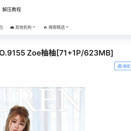
解压教程
包
💼 其他机构
🔥 微密精选
NO.9155 Zoe柚柚[71+1P/623MB]
前往