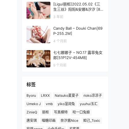
[Ligui丽柜]2022.05.02《三
生三丝》阳阳&安娜&汐汐 [80
+1P/107MB]
3 年前
Candy Ball – Douki Chan[69
P-255.2M]
4 个月前
七七娜娜子 – NO.17 露菲兔女
郎[51P12V-454MB]
9 个月前
标签
Byoru
LRXX
Natsuko夏夏子
rioko凉凉子
Umeko J
vmb
yiko湿润兔
yuuhui玉汇
ZinieQ
丽柜
写真模特
咬一口兔娘
唐安琪
喵糖印画
奈汐酱Nice
妲己_Toxic
安然anran
小仓千代w
尤蜜荟