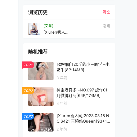
浏览历史
清空
[文章]
刚刚
[Xiuren秀人
网]2024.09.13NO.9155Zoe柚柚
[71+1P/623MB]
随机推荐
[微密圈]120斤的小王同学 –小
TOP1
奶牛[8P-14MB]
3 年前
神楽坂真冬 –NO.097 虎年01
TOP2
月微博订阅[64P/174MB]
4 年前
[Xiuren秀人网]2023.03.16 N
TOP3
O.6421 王婉悠Queen[93+1P
／858MB]
2 年前