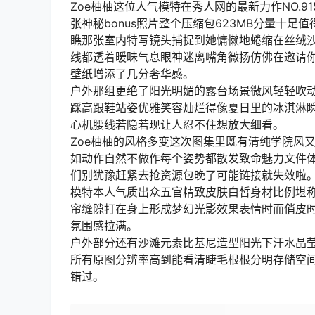
Zoe柚柚这位人气模特在秀人网的最新力作NO.91
张神秘bonus照片整个压缩包623MB分量十足值
瞧那张室内特写镜头捕捉到她慵懒地蜷缩在丝绒
线都透着暧昧气息眼神迷离嘴角微扬仿佛在邀请
壁纸增添了几分奢华感。
户外那组更绝了阳光明媚的露台场景微风轻轻吹
踩高跟鞋站姿优雅笑容灿烂得像夏日里的冰淇淋
心机腰线若隐若现让人忍不住想放大细看。
Zoe柚柚的风格多变这次图集里既有清纯学院风
如动作自然不做作每个姿势都散发致命魅力文件
们别犹豫赶紧去抢资源包晚了可能链接就失效啦
模特本人气质出众五官精致皮肤白皙身材比例堪
帘缝隙打在身上形成梦幻光影效果表情时而俏皮
氛围感拉满。
户外部分还有沙滩元素比基尼造型阳光下汗水晶
所有原图分辨率高到能看清睫毛根根分明存储空
错过。