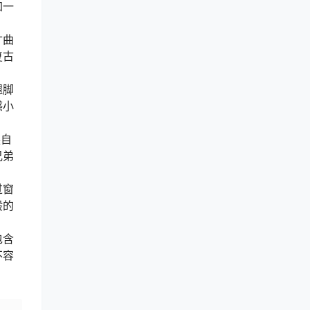
加一
寸曲
复古
腿脚
感小
换自
兄弟
过窗
般的
包含
不容