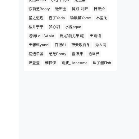
徐莉芝Booty
微密圈
抖娘-利世
日奈娇
星之迟迟
杏子Yada
杨晨晨Yome
林星阑
桜井宁宁
梦心玥
水淼aqua
洛璃LoLiSAMA
爱尤物(尤果网)
王雨纯
王馨瑶yanni
白银81
神楽坂真冬
秀人网
精选单套
芝芝Booty
蠢沫沫
语画界
陆萱萱
雅拉伊
雨波_HaneAme
鱼子酱Fish