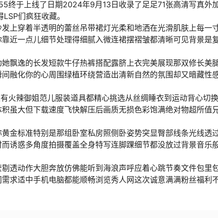
55终于上线了日期2024年9月13日收录了足足71张高清写真外
得LSP们疯狂收藏。
沙发上穿着半透明的蕾丝吊带裙灯光柔和地洒在光滑肌肤上每一
你靠近一点儿细节处理得细腻入微连裙摆褶皱都清晰可见背景是
动她飘逸的长发短款牛仔热裤搭配露脐上衣完美展现那双修长美
瞬间融化你的心周围绿植环绕营造出清新自然的氛围却又暗藏性
又有火辣御姐范儿服装道具都精心挑选从丝绸睡衣到运动背心切
体积虽大但下载速度飞快解压后画质无损色彩饱满绝对物超所值
。
称黄金标准特别是那组卧室私房照侧卧姿势突显臀部线条光线透
时而诱惑多角度拍摄覆盖全身特写连脚踝细节都没放过背景音乐
莹剔透动作大胆奔放仿佛能听到海浪声呼应着心跳节奏文件包里
间需求适中手机电脑都能顺畅浏览秀人网这次诚意满满粉丝福利