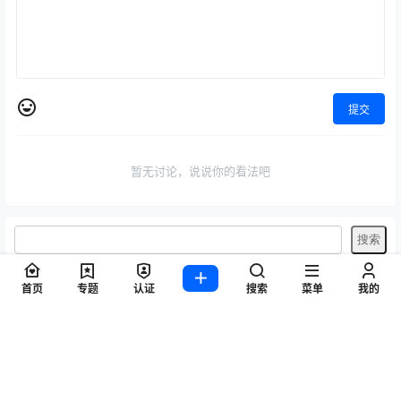
提交
暂无讨论，说说你的看法吧
首页
专题
认证
搜索
菜单
我的
标签
Byoru
LRXX
Natsuko夏夏子
rioko凉凉子
Umeko J
vmb
yiko湿润兔
yuuhui玉汇
ZinieQ
丽柜
写真模特
咬一口兔娘
唐安琪
喵糖印画
奈汐酱Nice
妲己_Toxic
安然anran
小仓千代w