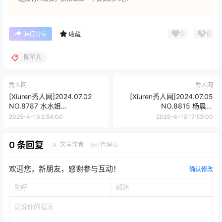
0
0
海报分享
收藏
陈芊儿
秀人网
秀人网
[Xiuren秀人网]2024.07.02
[Xiuren秀人网]2024.07.05
NO.8787 水水姐
NO.8815 杨晨晨
[78+1P/671MB]
Yome[80+1P/645MB]
2025-4-19 2:54:00
2025-4-19 17:53:00
0 条回复
文章作者
管理员
A
M
欢迎您，新朋友，感谢参与互动！
确认修改