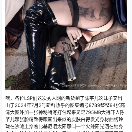
嘿，各位LSP们这次秀人网的新货到了陈芊儿这妹子又出
山了2024年7月2号新鲜热乎的图集编号8789整整84张高
清大图外加一张神秘特写打包起来足足795MB大得吓人陈
芊儿那张脸精致得跟画出来似的皮肤白得发光身材曲线玲
珑在沙滩上穿着比基尼晒太阳那叫一个火辣阳光洒在她身