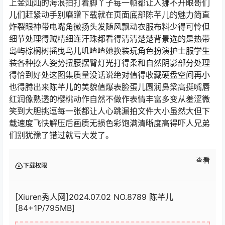
上金灿灿的海浪拍打着脚丫子每一帧都让人挪不开眼哥们
儿们赶紧动手别磨蹭下载就在页面底部陈芊儿的魅力简直
炸裂眼神带电嘴角微扬头发随风飘动衣服布料少得可怜但
细节处理得贼精细连汗珠都看得清清楚楚背景选的是热带
岛屿棕榈树摇曳鸟儿叽喳喳她换装玩角色扮演护士服学生
装各种撩人姿势扭腰摆臀灯光打得柔和自然阴影部分处理
得恰到好处这图集质量没话说绝对值得收藏硬盘空间再小
也得腾出来陈芊儿的美貌值爆表脸蛋儿圆润鼻梁高挺嘴唇
红润像熟透的樱桃动作自然不做作表情丰富多变从羞涩微
笑到大胆挑逗每一张都让人心跳漏拍文件大小虽然大但下
载速度飞快解压后画质无损色彩饱满清晰度高得吓人兄弟
们别犹豫了错过就亏大发了。
查看
下载权限
[Xiuren秀人网]2024.07.02 NO.8789 陈芊儿
[84+1P/795MB]