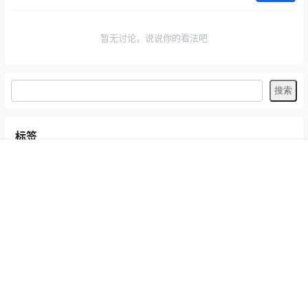
暂无讨论，说说你的看法吧
标签
Byoru
LRXX
Natsuko夏夏子
rioko凉凉子
Umeko J
vmb
首页
专题
认证
搜索
菜单
我的
yiko湿润兔
yuuhui玉汇
ZinieQ
丽柜
写真模特
咬一口兔娘
唐安琪
喵糖印画
奈汐酱Nice
妲己_Toxic
安然anran
小仓千代w
尤蜜荟
徐莉芝Booty
微密圈
抖娘-利世
日奈娇
星之迟迟
杏子Yada
杨晨晨Yome
林星阑
桜井宁宁
梦心玥
水淼aqua
洛璃LoLiSAMA
爱尤物(尤果网)
王雨纯
王馨瑶yanni
白银81
神楽坂真冬
秀人网
精选单套
芝芝Booty
蠢沫沫
语画界
陆萱萱
雅拉伊
雨波_HaneAme
鱼子酱Fish