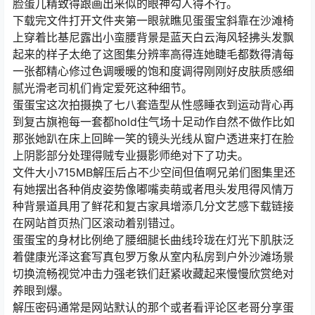
脸蛋儿精致得跟画出来似的眼神勾人得不行。
下载完文件打开文件夹第一眼就瞧见蛋蛋宝斜靠在沙滩椅
上穿着比基尼露出小蛮腰背景是蓝天白云海风轻拂头发飘
起来的样子太绝了这图集分辨率高得连她睫毛都数得清每
一张都精心修过色调暖暖的饱和度调得刚刚好皮肤质感细
腻光滑老司机们肯定爱死这种细节。
蛋蛋宝这次拍摄换了七八套造型从性感睡衣到运动背心再
到复古旗袍每一套都hold住气场十足动作自然不做作比如
那张她趴在床上回眸一笑的镜头光线从窗户透进来打在脸
上阴影部分处理得贼专业摄影师绝对下了功夫。
文件大小715MB解压后占不少空间但值啊兄弟们图集里还
有她摆出各种俏皮姿势像嘟嘴卖萌或者甩头发甩得风情万
种背景道具用了鲜花和复古家具增添几分文艺感下载链接
在网站首页热门区滚动着别错过。
蛋蛋宝的身材比例绝了腰细腿长曲线玲珑在灯光下肌肤泛
着健康光泽这套写真包罗万象从室内私房到户外沙滩场景
切换流畅视觉冲击力强老铁们赶紧收藏起来慢慢欣赏绝对
养眼到爆。
解压密码通常是网站默认的那个或者看评论区老哥分享蛋