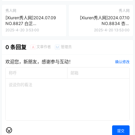
秀人网
秀人网
[Xiuren秀人网]2024.07.09
[Xiuren秀人网]2024.07.10
NO.8827 白芷
NO.8834 杏子
yy[81+1P/762MB]
Yada[84+1P/723MB]
2025-4-20 3:53:00
2025-4-20 13:53:00
0 条回复
文章作者
管理员
A
M
欢迎您，新朋友，感谢参与互动！
确认修改
提交