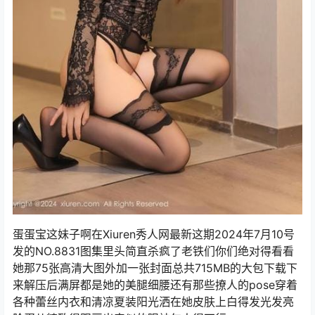
蛋蛋宝这妹子啊在Xiuren秀人网最新这期2024年7月10号
发的NO.8831图集里头简直杀疯了老铁们你们绝对得看看
她那75张高清大图外加一张封面总共715MB的大包下载下
来解压后满屏都是她的美腿细腰还有那些撩人的pose穿着
各种蕾丝内衣和清凉夏装阳光洒在她皮肤上白得发光发亮