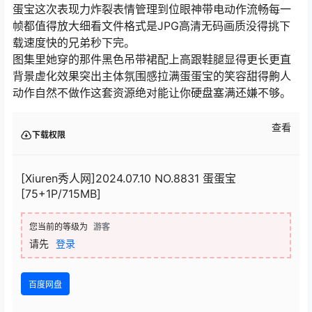
蛋宝这次表现力炸裂表情管理到位眼神带电动作流畅每一
帧都值得放大细看文件格式是JPG高清无码画质没得挑下
载速度快的兄弟秒下完。
图集里她穿的那件黑色吊带裙配上高跟鞋腿显得更长更直
背景虚化效果突出主体氛围感拉满蛋蛋宝的笑容甜得齁人
动作自然不做作这套资源绝对能让你硬盘塞满还嫌不够。
查看
下载权限
[Xiuren秀人网]2024.07.10 NO.8831 蛋蛋宝
[75+1P/715MB]
您当前的等级为
游客
请先
登录
百度网盘