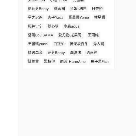
徐莉芝Booty
微密圈
抖娘-利世
日奈娇
星之迟迟
杏子Yada
杨晨晨Yome
林星阑
桜井宁宁
梦心玥
水淼aqua
洛璃LoLiSAMA
爱尤物(尤果网)
王雨纯
王馨瑶yanni
白银81
神楽坂真冬
秀人网
精选单套
芝芝Booty
蠢沫沫
语画界
陆萱萱
雅拉伊
雨波_HaneAme
鱼子酱Fish