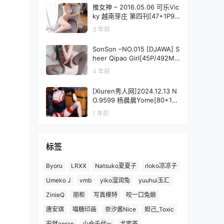
推女神 – 2016.05.06 可乐Vic
ky 越南芽庄 第四刊[47+1P99
M]
3 年前
SonSon –NO.015 [DJAWA] S
heer Qipao Girl[45P/492M
B]
4 年前
[Xiuren秀人网]2024.12.13 N
O.9599 杨晨晨Yome[80+1P/
646MB]
1 年前
标签
Byoru
LRXX
Natsuko夏夏子
rioko凉凉子
Umeko J
vmb
yiko湿润兔
yuuhui玉汇
ZinieQ
丽柜
写真模特
咬一口兔娘
唐安琪
喵糖印画
奈汐酱Nice
妲己_Toxic
安然anran
小仓千代w
尤蜜荟