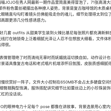
喵JOJO在秀人网最新一期作品里简直美得冒泡了，71张高清大
着那件粉色蕾丝裙摆出各种撩人姿势，背景是复古咖啡馆的木质桌
大眼睛直勾勾盯着镜头仿佛能吸走你的魂儿，细节处理得太到位
细高跟更添几分性感诱惑力。
几套 outfits 从甜美学生装到火辣比基尼每张照片都充满新鲜
光线打在她锁骨上泛着细腻光泽让人忍不住想放大细看，文件体
高得很。
的表情管理绝了时而清纯无辜时而妩媚挑逗切换自如，动作设计也
背景道具像复古电话和老式唱片机增添怀旧氛围，皮肤质感细腻
慢慢欣赏好一阵子，文件大小控制在650MB不会占太多硬盘空间
腰细臀翘胸型饱满，服饰搭配讲究细节比如蕾丝边上的小珍珠装饰
杠杠的没话说。
O的眼神电力十足每个 pose 都像在讲故事，背景选景用心室内