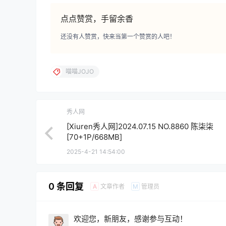
点点赞赏，手留余香
还没有人赞赏，快来当第一个赞赏的人吧！
喵喵JOJO
秀人网
[Xiuren秀人网]2024.07.15 NO.8860 陈柒柒
[70+1P/668MB]
2025-4-21 14:54:00
0 条回复
文章作者
管理员
A
M
欢迎您，新朋友，感谢参与互动！