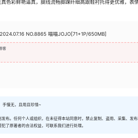
失真色彩鲜艳逼真，腿线流畅脚踝纤细高跟鞋衬托得更优雅，表
2024.07.16 NO.8865 喵喵JOJO[71+1P/650MB]
游客
，手慢无，且用且珍惜~
创发布。任何个人或组织，在未征得本站同意时，禁止复制、盗用、采集、发布
侵犯了原著者的合法权益，可联系我们进行处理。