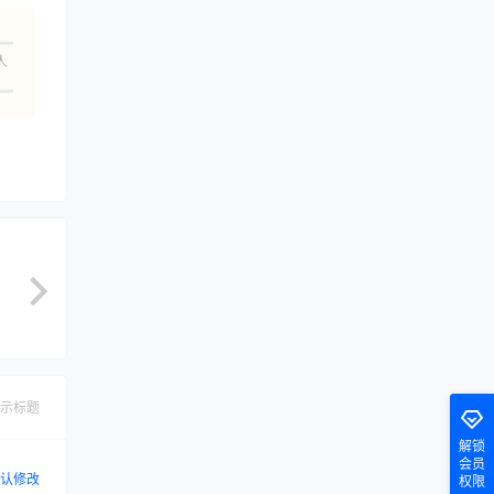
人
示标题
解锁
会员
认修改
权限