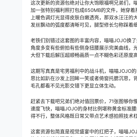
这次更新的资源包绝对让你大饱眼福啊兄弟们，喵
加一张特别福利照打包成650MB的文件，她穿
上暖色调灯光显得皮肤白嫩透亮，那双水汪汪的
发丝飘动的弧度都清晰可见，腿型修长匀称踩着
老铁们别错过这套图的丰富内容，喵喵JOJO换了好
角度多变有些俯拍有些侧身扭腰展示完美曲线，
大但下载后解压超顺畅画质一点不糊色彩还原度
这期写真真是宅男福利中的战斗机，喵喵JOJO
思比如趴在沙发上回眸一笑或者倚窗托腮沉思，
毛孔都看不见光影交错下更显立体生动。
赶紧去下载吧兄弟们绝对值回票价，71张图够你
速度飞快，喵喵JOJO的身材比例堪称黄金标准
得不行，整体风格既日常又带点艺术感拍照技术
这套资源包简直是视觉盛宴中的扛把子，喵喵JOJ