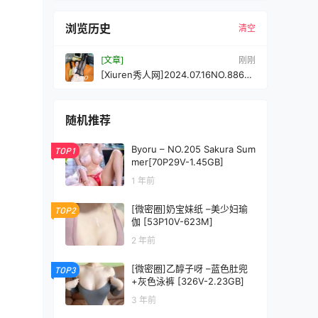
浏览历史
清空
[文章]
刚刚
[Xiuren秀人网]2024.07.16NO.8865
喵喵JOJO[71+1P/650MB]
随机推荐
Byoru – NO.205 Sakura Sum
TOP1
mer[70P29V-1.45GB]
1 年前
[微密圈]奶宝妹纸 –美少妇瑜
TOP2
伽 [53P10V-623M]
2 年前
[微密圈]乙醇子呀 –蓝色肚兜
TOP3
+灰色泳裤 [326V-2.23GB]
3 年前