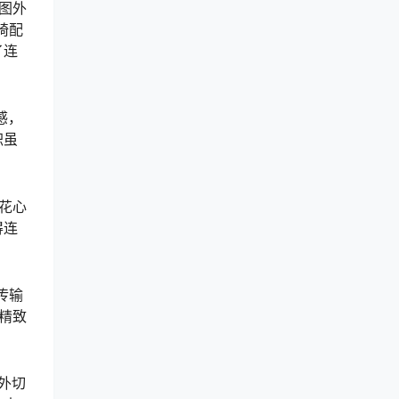
图外
椅配
了连
感，
积虽
花心
得连
传输
精致
外切