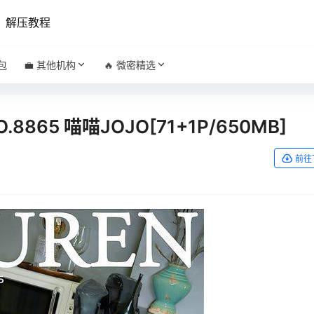
解压教程
包
💼 其他机构
🔥 微密精选
NO.8865 喵喵JOJO[71+1P/650MB]
前往