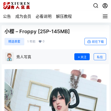
公告
成为会员
必看说明
解压教程
小樱 – Froppy [25P-145MB]
0
精选单套
1 年前
前往下载
秀人写真
关注
私信