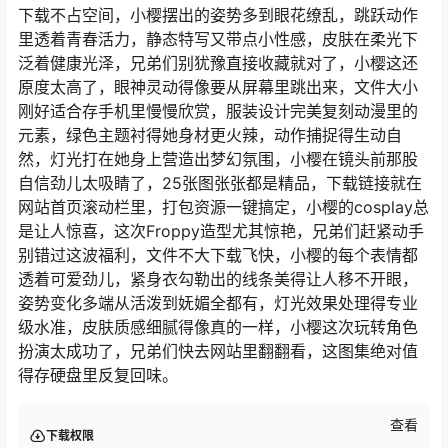
下载不占空间，小樱摆出的姿势多到眼花缭乱，跳跃动作
里透着青春活力，静态特写又带点小性感，皮肤在柔光下
泛着健康光泽，兄弟们别犹豫直接收藏就对了，小樱这还
原度太高了，眼神灵动得像要从屏幕里跳出来，文件大小
刚好适合存手机里慢慢欣赏，服装设计完美复刻动漫里的
元素，绿色主题衬得她身材更火辣，动作捕捉得生动自
然，灯光打在她身上营造出梦幻氛围，小樱在镜头前那股
自信劲儿太吸睛了，25张图张张都是精品，下载链接就在
网站首页滚动栏里，打包资源一键搞定，小樱的cosplay总
是让人惊喜，这次Froppy造型尤其惊艳，兄弟们赶紧动手
别错过这波福利，文件不大下载飞快，小樱的每个表情都
透着可爱劲儿，紧身衣勾勒出的线条美得让人移不开眼，
姿势变化多端从活泼到妩媚全都有，灯光效果处理得专业
级水准，皮肤质感细腻得像真的一样，小樱这次玩转角色
扮演太成功了，兄弟们快去网站里翻翻看，这图集绝对值
得存硬盘里反复回味。
查看
下载权限