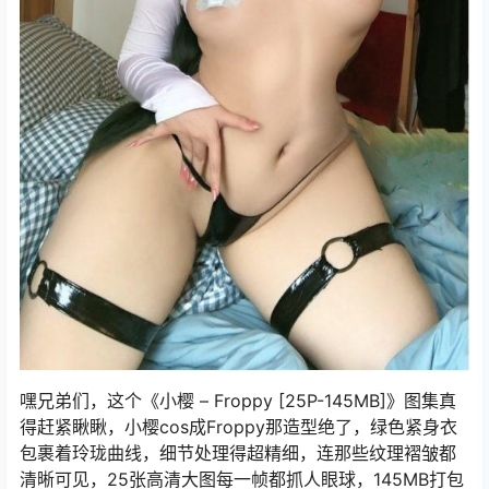
嘿兄弟们，这个《小樱 – Froppy [25P-145MB]》图集真
得赶紧瞅瞅，小樱cos成Froppy那造型绝了，绿色紧身衣
包裹着玲珑曲线，细节处理得超精细，连那些纹理褶皱都
清晰可见，25张高清大图每一帧都抓人眼球，145MB打包