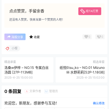
点点赞赏，手留余香
给TA打赏
还没有人赞赏，快来当第一个赞赏的人吧！
0
0
海报分享
收藏
小樱
精选单套
精选单套
洛桑w伊梓 – NO.15 专属白丝
纸悦Etsu_ko – NO.01 Mizuno
汤圆 [27P-113MB]
lili 水野莉莉[52P-1.18GB]
2025-4-25 15:00:00
2025-4-25 15:02:00
0 条回复
文章作者
管理员
A
M
欢迎您，新朋友，感谢参与互动！
确认修改