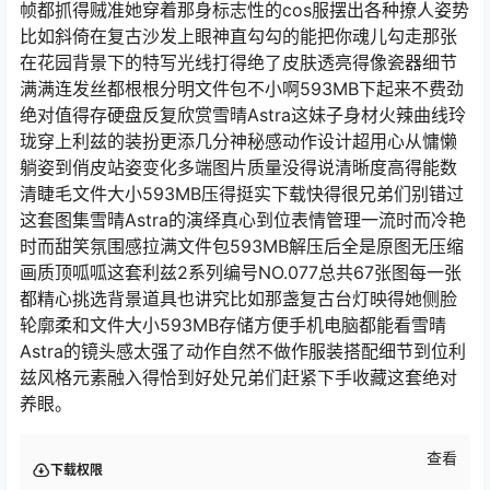
帧都抓得贼准她穿着那身标志性的cos服摆出各种撩人姿势
比如斜倚在复古沙发上眼神直勾勾的能把你魂儿勾走那张
在花园背景下的特写光线打得绝了皮肤透亮得像瓷器细节
满满连发丝都根根分明文件包不小啊593MB下起来不费劲
绝对值得存硬盘反复欣赏雪晴Astra这妹子身材火辣曲线玲
珑穿上利兹的装扮更添几分神秘感动作设计超用心从慵懒
躺姿到俏皮站姿变化多端图片质量没得说清晰度高得能数
清睫毛文件大小593MB压得挺实下载快得很兄弟们别错过
这套图集雪晴Astra的演绎真心到位表情管理一流时而冷艳
时而甜笑氛围感拉满文件包593MB解压后全是原图无压缩
画质顶呱呱这套利兹2系列编号NO.077总共67张图每一张
都精心挑选背景道具也讲究比如那盏复古台灯映得她侧脸
轮廓柔和文件大小593MB存储方便手机电脑都能看雪晴
Astra的镜头感太强了动作自然不做作服装搭配细节到位利
兹风格元素融入得恰到好处兄弟们赶紧下手收藏这套绝对
养眼。
查看
下载权限