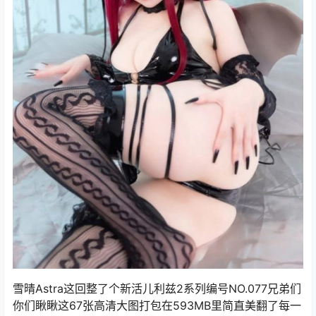
雪晴Astra这回整了个新活儿利兹2系列编号NO.077兄弟们
你们瞅瞅这67张高清大图打包在593MB里简直美翻了每一