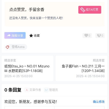
点点赞赏，手留余香
给TA打赏
还没有人赞赏，快来当第一个赞赏的人吧！
0
0
海报分享
收藏
雪晴Astra
精选单套
精选单套
纸悦Etsu_ko – NO.01 Mizuno
鱼子酱Fish – NO.211 三月一
lili 水野莉莉[52P-1.18GB]
[120P-1.34GB]
2025-4-25 15:02:00
2025-4-25 15:04:00
0 条回复
文章作者
管理员
A
M
欢迎您，新朋友，感谢参与互动！
确认修改