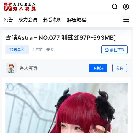
公告
成为会员
必看说明
解压教程
雪晴Astra – NO.077 利兹2[67P-593MB]
0
精选单套
1 年前
前往下载
秀人写真
关注
私信