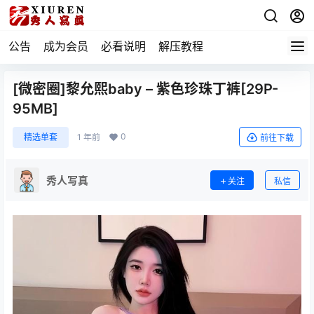
公告
成为会员
必看说明
解压教程
[微密圈]黎允熙baby – 紫色珍珠丁裤[29P-
95MB]
0
精选单套
1 年前
前往下载
秀人写真
关注
私信