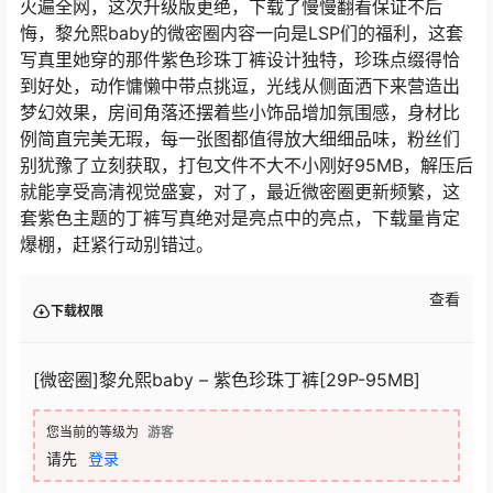
火遍全网，这次升级版更绝，下载了慢慢翻看保证不后
悔，黎允熙baby的微密圈内容一向是LSP们的福利，这套
写真里她穿的那件紫色珍珠丁裤设计独特，珍珠点缀得恰
到好处，动作慵懒中带点挑逗，光线从侧面洒下来营造出
梦幻效果，房间角落还摆着些小饰品增加氛围感，身材比
例简直完美无瑕，每一张图都值得放大细细品味，粉丝们
别犹豫了立刻获取，打包文件不大不小刚好95MB，解压后
就能享受高清视觉盛宴，对了，最近微密圈更新频繁，这
套紫色主题的丁裤写真绝对是亮点中的亮点，下载量肯定
爆棚，赶紧行动别错过。
查看
下载权限
[微密圈]黎允熙baby – 紫色珍珠丁裤[29P-95MB]
您当前的等级为
游客
请先
登录