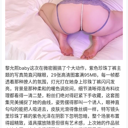
黎允熙baby这次在微密圈搞了个大动作，紫色珍珠丁裤主
题的写真简直闪瞎眼，29张高清图塞满95MB，每一帧都
透着那种撩人的氛围，灯光打在她身上珍珠丁裤闪闪发
亮，背景是那种柔和的暖色调房间，细节清晰得连布料纹
理都看得一清二楚，粉丝们绝对得赶紧下手收藏，这套图
集完美捕捉了她的曲线，姿势摆得那叫一个诱人，眼神直
勾勾的能把人吸进去，皮肤光滑得像丝绸一样，特写镜头
里珍珠丁裤的紫色光泽在阴影下忽明忽暗，整个场景布置
得超精致，道具摆放随意但很有艺术感，上次她的作品就