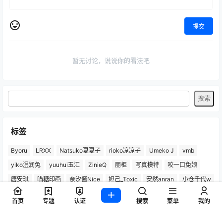
提交
暂无讨论，说说你的看法吧
标签
Byoru
LRXX
Natsuko夏夏子
rioko凉凉子
Umeko J
vmb
yiko湿润兔
yuuhui玉汇
ZinieQ
丽柜
写真模特
咬一口兔娘
唐安琪
喵糖印画
奈汐酱Nice
妲己_Toxic
安然anran
小仓千代w
尤蜜荟
徐莉芝Booty
微密圈
抖娘-利世
日奈娇
星之迟迟
首页
专题
认证
搜索
菜单
我的
杏子Yada
杨晨晨Yome
林星阑
桜井宁宁
梦心玥
水淼aqua