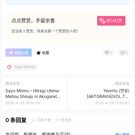
点点赞赏，手留余香
给TA打赏
还没有人赞赏，快来当第一个赞赏的人吧！
0
0
海报分享
收藏
Sayo Momo
精选单套
精选单套
Sayo Momo – Hiiragi Utena-
YeonYu (연유)
Mahou Shoujo ni Akogarete
[ARTGRAVIA]VOL.713
[102P11V-1.06GB]
[122P7V-705MB]
2025-4-25 15:50:00
2025-4-25 15:55:00
0 条回复
文章作者
管理员
A
M
欢迎您，新朋友，感谢参与互动！
确认修改