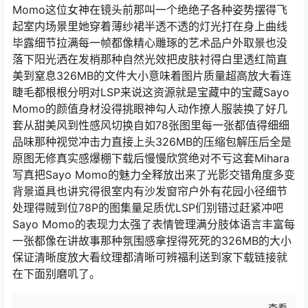
Momo这位女神在镜头前那叫一个绝绝子各种姿势摆得飞
起室内场景里她穿着薄纱裙半透不透的灯光打在身上曲线
毕露细节拉满每一帧都像精心雕琢的艺术品户外取景也没
落下阳光洒在发梢那种自然光效把皮肤衬得白里透红简直
美到窒息326MB的文件大小意味着图片质量超高放大看连
睫毛都根根分明对LSP来说这资源就是宝藏中的宝藏Sayo
Momo的颜值身材没得挑眼神勾人动作撩人服装换了好几
套从甜美风到性感风切换自如78张图里每一张都值得细细
品味那种视觉冲击力直接上头326MB的压缩包解压后全是
原图无修真实感爆棚下载后慢慢欣赏绝对不亏这套Mihara
写真把Sayo Momo的魅力全释放出来了光影交错角度多变
背景道具也讲究得很室内有沙发窗帘户外有花园小径细节
处理得贼到位78P的图集量足质优LSP们别错过赶紧冲吧
Sayo Momo的表现力太强了表情管理满分肢体语言丰富每
一张都像在讲故事那种氛围感拿捏得死死的326MB的大小
保证清晰度放大看纹理都清晰可辨福利送到家下载链接就
在下面别磨叽了。
查看