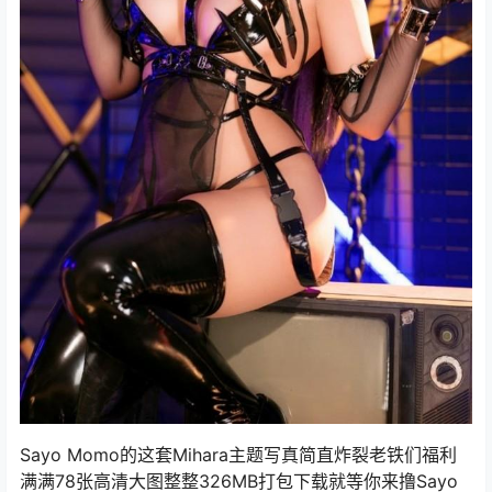
Sayo Momo的这套Mihara主题写真简直炸裂老铁们福利
满满78张高清大图整整326MB打包下载就等你来撸Sayo