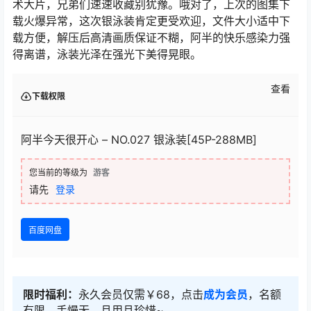
术大片，兄弟们速速收藏别犹豫。哦对了，上次的图集下
载火爆异常，这次银泳装肯定更受欢迎，文件大小适中下
载方便，解压后高清画质保证不糊，阿半的快乐感染力强
得离谱，泳装光泽在强光下美得晃眼。
查看
下载权限
阿半今天很开心 – NO.027 银泳装[45P-288MB]
您当前的等级为
游客
请先
登录
百度网盘
限时福利：
永久会员仅需￥68，点击
成为会员
，名额
有限，手慢无，且用且珍惜~