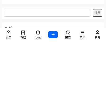
标签
首页
专题
认证
搜索
菜单
我的
Byoru
LRXX
Natsuko夏夏子
rioko凉凉子
Umeko J
vmb
yiko湿润兔
yuuhui玉汇
ZinieQ
丽柜
写真模特
咬一口兔娘
唐安琪
喵糖印画
奈汐酱Nice
妲己_Toxic
安然anran
小仓千代w
尤蜜荟
徐莉芝Booty
微密圈
抖娘-利世
日奈娇
星之迟迟
杏子Yada
杨晨晨Yome
林星阑
桜井宁宁
梦心玥
水淼aqua
洛璃LoLiSAMA
爱尤物(尤果网)
王雨纯
王馨瑶yanni
白银81
神楽坂真冬
秀人网
精选单套
芝芝Booty
蠢沫沫
语画界
陆萱萱
雅拉伊
雨波_HaneAme
鱼子酱Fish
Copyright © 2026
秀人写真_秀人网王雨纯、杨晨晨、周于希、朱可儿等，高清
模特图片作品集！