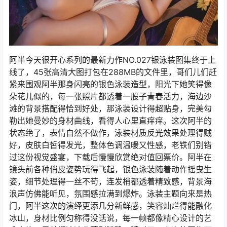
阿半今天很开心系列的最新力作NO.027银泳装图集终于上
线了，45张高清大图打包在288MB的文件里，哥们儿们赶
紧来围观阿半那身闪亮的银色泳装造型，阳光下她笑得像
朵花儿似的，每一张照片都透着一股子青春活力，海边沙
滩的背景搭配得恰到好处，那泳装设计得超贴身，完美勾
勒出她曼妙的身材曲线，看得人心里直痒痒。这次阿半的
状态绝了，表情自然不做作，泳装材质反光效果处理得贼
好，皮肤白皙得发光，整体色调温暖又性感，老铁们别错
过这份视觉盛宴，下载后慢慢欣赏绝对值回票价。阿半在
镜头前各种俏皮姿势玩得飞起，银色泳装随着动作摇曳生
姿，细节处理得一丝不苟，连发梢都透着精致感，背景海
浪声仿佛能听见，氛围感拉满到爆炸。泳装主题向来是热
门，阿半这次的演绎更添几分新鲜感，笑容灿烂得能融化
冰山，身材比例匀称得没话说，每一帧都像精心设计的艺