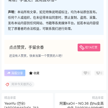
声明：
本站所有文章，如无特殊说明或标注，均为本站原创发布。
任何个人或组织，在未征得本站同意时，禁止复制、盗用、采集、
发布本站内容到任何网站、书籍等各类媒体平台。如若本站内容侵
犯了原著者的合法权益，可联系我们进行处理。
点点赞赏，手留余香
给TA打赏
还没有人赞赏，快来当第一个赞赏的人吧！
0
0
海报分享
收藏
阿半今天很开心
精选单套
精选单套
YeonYu (연유)
阿薰kaOri – NO.36 白hu女高
[ARTGRAVIA]VOL.713
中生 [110P21V-996MB]