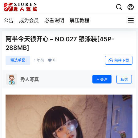
公告
成为会员
必看说明
解压教程
阿半今天很开心 – NO.027 银泳装[45P-
288MB]
0
精选单套
1 年前
前往下载
秀人写真
关注
私信