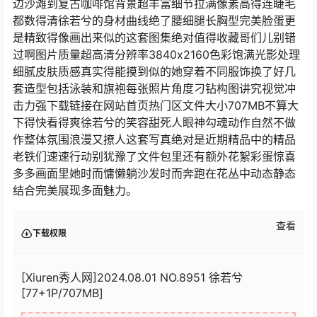
边沙滩到复古咖啡馆背景超丰富细节拉满像素高得连睫毛
都数得清徐若兮的身材曲线绝了腰细腿长胸型完美脸蛋更
是精致得像画出来似的这套图集绝对值得收藏哥们儿别错
过啊图片质量超高清分辨率3840x2160色彩饱满光影处理
细腻皮肤质感真实得能摸到似的她穿着不同服饰换了好几
套造型包括泳装和旗袍每张照片角度刁钻构图讲究视觉冲
击力强下载链接在网站首页热门区文件大小707MB不算大
下得快看得爽徐若兮的笑容甜死人眼神勾魂动作自然不做
作整体氛围浪漫又撩人这套写真绝对是近期精品中的精品
老铁们速速行动别犹豫了文件包里还有额外花絮彩蛋惊喜
多多画面里她时而慵懒躺沙发时而奔跑在花丛中动态静态
结合完美展现多面魅力。
查看
下载权限
[Xiuren秀人网]2024.08.01 NO.8951 徐若兮
[77+1P/707MB]