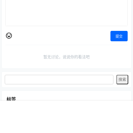
提交
暂无讨论，说说你的看法吧
标签
Byoru
LRXX
Natsuko夏夏子
rioko凉凉子
Umeko J
vmb
首页
专题
认证
搜索
菜单
我的
yiko湿润兔
yuuhui玉汇
ZinieQ
丽柜
写真模特
咬一口兔娘
唐安琪
喵糖印画
奈汐酱Nice
妲己_Toxic
安然anran
小仓千代w