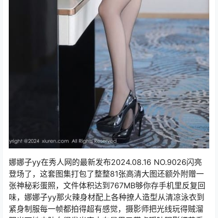
娜娜子yy在秀人网的最新发布2024.08.16 NO.9026闪亮
登场了，这套图集打包了整整81张高清大图还额外附赠一
张神秘彩蛋照，文件体积达到767MB够你存手机里反复回
味，娜娜子yy那火辣身材配上各种撩人造型从清凉泳衣到
紧身制服每一帧都拍得超有感觉，摄影师把光线玩得贼溜