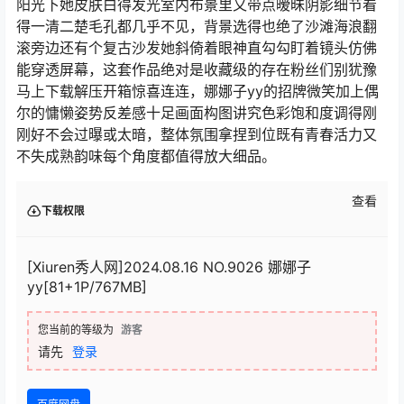
阳光下她皮肤白得发光室内布景里又带点暧昧阴影细节看
得一清二楚毛孔都几乎不见，背景选得也绝了沙滩海浪翻
滚旁边还有个复古沙发她斜倚着眼神直勾勾盯着镜头仿佛
能穿透屏幕，这套作品绝对是收藏级的存在粉丝们别犹豫
马上下载解压开箱惊喜连连，娜娜子yy的招牌微笑加上偶
尔的慵懒姿势反差感十足画面构图讲究色彩饱和度调得刚
刚好不会过曝或太暗，整体氛围拿捏到位既有青春活力又
不失成熟韵味每个角度都值得放大细品。
查看
下载权限
[Xiuren秀人网]2024.08.16 NO.9026 娜娜子
yy[81+1P/767MB]
您当前的等级为
游客
请先
登录