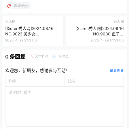
娜娜子yy
秀人网
秀人网
[Xiuren秀人网]2024.08.16
[Xiuren秀人网]2024.08.16
NO.9023 美少女
NO.9030 鱼子酱
@[65+1P/603MB]
Fish[80+1P/639MB]
2025-4-29 2:53:00
2025-4-29 17:53:00
0 条回复
文章作者
管理员
A
M
欢迎您，新朋友，感谢参与互动！
确认修改