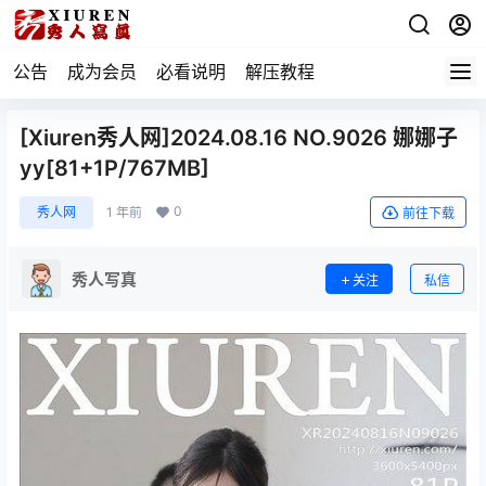
公告
成为会员
必看说明
解压教程
[Xiuren秀人网]2024.08.16 NO.9026 娜娜子
yy[81+1P/767MB]
0
秀人网
1 年前
前往下载
秀人写真
关注
私信