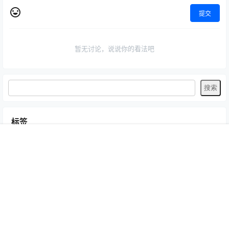
提交
暂无讨论，说说你的看法吧
标签
Byoru
LRXX
Natsuko夏夏子
rioko凉凉子
Umeko J
vmb
首页
专题
认证
搜索
菜单
我的
yiko湿润兔
yuuhui玉汇
ZinieQ
丽柜
写真模特
咬一口兔娘
唐安琪
喵糖印画
奈汐酱Nice
妲己_Toxic
安然anran
小仓千代w
尤蜜荟
徐莉芝Booty
微密圈
抖娘-利世
日奈娇
星之迟迟
杏子Yada
杨晨晨Yome
林星阑
桜井宁宁
梦心玥
水淼aqua
洛璃LoLiSAMA
爱尤物(尤果网)
王雨纯
王馨瑶yanni
白银81