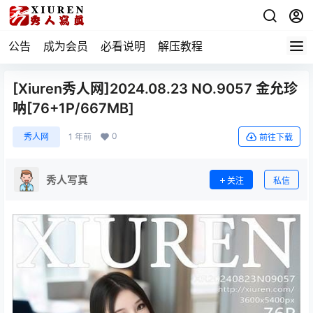
公告
成为会员
必看说明
解压教程
[Xiuren秀人网]2024.08.23 NO.9057 金允珍
呐[76+1P/667MB]
0
秀人网
1 年前
前往下载
秀人写真
关注
私信