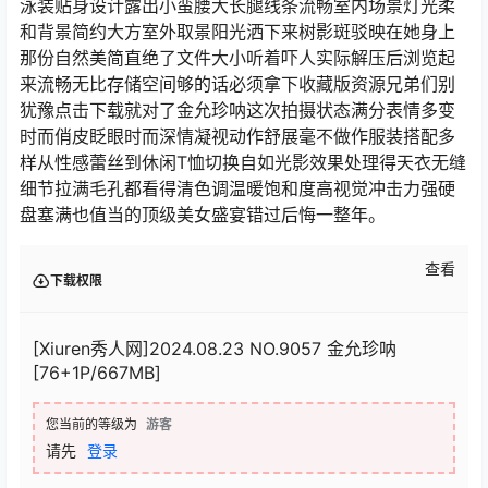
泳装贴身设计露出小蛮腰大长腿线条流畅室内场景灯光柔
和背景简约大方室外取景阳光洒下来树影斑驳映在她身上
那份自然美简直绝了文件大小听着吓人实际解压后浏览起
来流畅无比存储空间够的话必须拿下收藏版资源兄弟们别
犹豫点击下载就对了金允珍呐这次拍摄状态满分表情多变
时而俏皮眨眼时而深情凝视动作舒展毫不做作服装搭配多
样从性感蕾丝到休闲T恤切换自如光影效果处理得天衣无缝
细节拉满毛孔都看得清色调温暖饱和度高视觉冲击力强硬
盘塞满也值当的顶级美女盛宴错过后悔一整年。
查看
下载权限
[Xiuren秀人网]2024.08.23 NO.9057 金允珍呐
[76+1P/667MB]
您当前的等级为
游客
请先
登录