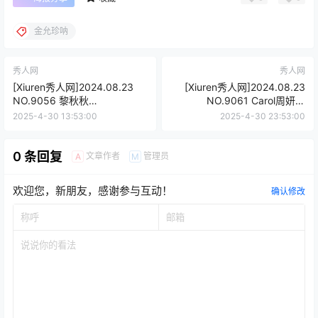
金允珍呐
秀人网
秀人网
[Xiuren秀人网]2024.08.23
[Xiuren秀人网]2024.08.23
NO.9056 黎秋秋
NO.9061 Carol周妍希
[75+1P/613MB]
X[80+1P/710MB]
2025-4-30 13:53:00
2025-4-30 23:53:00
0 条回复
文章作者
管理员
A
M
欢迎您，新朋友，感谢参与互动！
确认修改