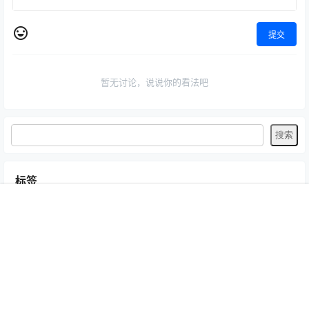
提交
暂无讨论，说说你的看法吧
标签
Byoru
LRXX
Natsuko夏夏子
rioko凉凉子
Umeko J
vmb
首页
专题
认证
搜索
菜单
我的
yiko湿润兔
yuuhui玉汇
ZinieQ
丽柜
写真模特
咬一口兔娘
唐安琪
喵糖印画
奈汐酱Nice
妲己_Toxic
安然anran
小仓千代w
尤蜜荟
徐莉芝Booty
微密圈
抖娘-利世
日奈娇
星之迟迟
杏子Yada
杨晨晨Yome
林星阑
桜井宁宁
梦心玥
水淼aqua
洛璃LoLiSAMA
爱尤物(尤果网)
王雨纯
王馨瑶yanni
白银81