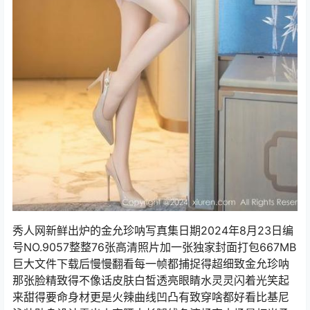
秀人网新鲜出炉的金允珍呐写真集日期2024年8月23日编
号NO.9057整整76张高清照片加一张独家封面打包667MB
巨大文件下载后慢慢翻看每一帧都捕捉得超细致金允珍呐
那张脸精致得不像话皮肤白皙透亮眼睛水灵灵闪着光笑起
来甜得要命身材更是火辣曲线凹凸有致穿啥都好看比基尼