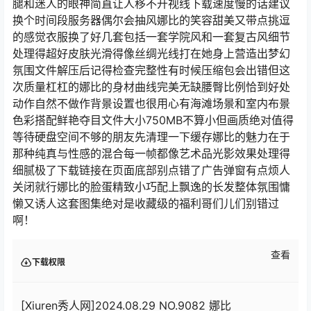
腿和迷人的眼神简直让人移不开视线下载速度慢的话建议
换个时间段服务器偶尔会抽风娜比的笑容甜美又带点挑逗
的感觉衣服换了好几套包括一套学院风和一套复古风细节
处理得超好皮肤光滑得像丝绸光线打在她身上营造出梦幻
氛围文件解压后记得检查完整性有时候压缩包会出错但这
次质量杠杠的娜比的身材曲线完美无缺腰臀比例恰到好处
动作自然不做作背景设置也很用心有海滩场景和室内布景
色彩搭配鲜艳夺目文件大小750MB不算小但画质绝对值得
等待硬盘空间不够的朋友先清理一下缓存娜比的魅力在于
那种纯真与性感的混合每一帧都像艺术品光影效果处理得
细腻极了下载链接在页面底部别点错了广告弹窗有点烦人
关闭就行娜比的脸蛋精致小巧配上飘逸的长发整体氛围慵
懒又诱人这套图集绝对是收藏级的福利哥们儿们别错过
啊！
查看
下载权限
[Xiuren秀人网]2024.08.29 NO.9082 娜比