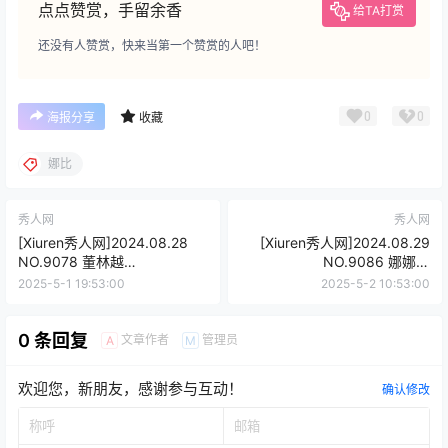
点点赞赏，手留余香
给TA打赏
还没有人赞赏，快来当第一个赞赏的人吧！
0
0
海报分享
收藏
娜比
秀人网
秀人网
[Xiuren秀人网]2024.08.28
[Xiuren秀人网]2024.08.29
NO.9078 董林越
NO.9086 娜娜子
[69+1P/531MB]
yy[73+1P/757MB]
2025-5-1 19:53:00
2025-5-2 10:53:00
0 条回复
文章作者
管理员
A
M
欢迎您，新朋友，感谢参与互动！
确认修改