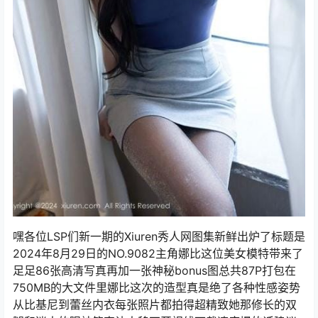
嘿各位LSP们新一期的Xiuren秀人网图集新鲜出炉了标题是
2024年8月29日的NO.9082主角娜比这位美女模特带来了
足足86张高清写真再加一张神秘bonus图总共87P打包在
750MB的大文件里娜比这次的造型真是绝了各种性感姿势
从比基尼到蕾丝内衣每张照片都拍得超精致她那修长的双