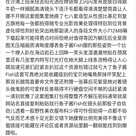
在沙滩上扭来扭去阳光洒在她锁骨上闪闪发亮皮肤白得跟
牛奶一样细腻高清镜头下连汗毛都看得清清楚楚简直让人
挪不开眼这套图集里她换了七八套造型从性感比基尼到复
古旗袍每一张都拍得贼专业光影效果处理得特别到位背景
虚化得恰到好处突出她那副诱人的身段文件大小712MB嘛
下载起来可能得费点时间但绝对值得等因为解压后全是原
图无压缩画质清晰度爆表鱼子酱Fish摆的那些姿势一个比
一个撩人趴在海边岩石上回眸一笑头发湿漉漉地贴在颈窝
里还有几张室内特写灯光打在她大腿上线条流畅得让人心
跳加速兄弟们赶紧去扒拉这个资源包错过就亏大了鱼子酱
Fish这套写真绝对是收藏级别的宝贝她嘴角那抹坏笑配上
那双长腿简直要命文件里还附赠一张幕后花絮是她对着镜
头做鬼脸的可爱样反差萌得不行硬盘空间不够的话赶紧清
一清别犹豫了这套图集打包得整整齐齐解压密码通常就是
网站名直接复制粘贴就行鱼子酱Fish在镜头前那股子自信
劲儿透着一股野性美衣服布料少得可怜但拍得一点都不俗
气反而艺术感十足光影交错下她腰臀比例完美得不像话下
载链接可能藏在评论区或者资源站里翻一翻就能找到别磨
蹭啦。