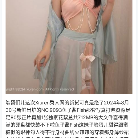
哟哥们儿这次Xiuren秀人网的新货可真是绝了2024年8月
30号新鲜出炉的NO.9093鱼子酱Fish那套写真打包资源足
足80张正片再加1张独家花絮总共712MB的大文件塞得满
满的硬盘都快装不下啦鱼子酱Fish这妹子脸蛋儿甜得跟蜜
糖似的眼神勾人得不行身材曲线火辣辣的穿着那身薄纱裙