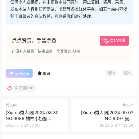
任何个人或组织，在未征得本站同意时，禁止复制、盗用、采集、
发布本站内容到任何网站、书籍等各类媒体平台。如若本站内容侵
犯了原著者的合法权益，可联系我们进行处理。
点点赞赏，手留余香
给TA打赏
还没有人赞赏，快来当第一个赞赏的人吧！
0
0
海报分享
收藏
鱼子酱Fish
秀人网
秀人网
[Xiuren秀人网]2024.08.30
[Xiuren秀人网]2024.09.02
NO.9089 柚柚小奶瓶
NO.9097 曼柔
[81+1P/746MB]
[53+1P/433MB]
2025-5-2 20:53:00
2025-5-3 11:53:00