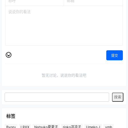
提交
暂无讨论，说说你的看法吧
标签
Byoru
LRXX
Natsuko夏夏子
rioko凉凉子
Umeko J
vmb