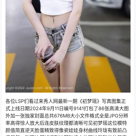
各位LSP们看过来秀人网最新一期《初梦瑶》写真图集正
式上线日期2024年9月11日编号9141打包了86张高清大图
外加一张独家封面总共676MB大小文件格式全是JPG分辨
率高得惊人放大后连皮肤纹理都清晰可见初梦瑶这位模特
颜值简直逆天脸蛋精致得像瓷娃娃身材曲线玲珑有致前凸