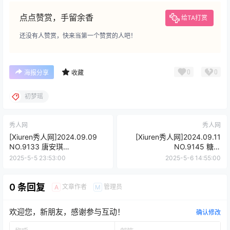
点点赞赏，手留余香
给TA打赏
还没有人赞赏，快来当第一个赞赏的人吧！
0
0
海报分享
收藏
初梦瑶
秀人网
秀人网
[Xiuren秀人网]2024.09.09
[Xiuren秀人网]2024.09.11
NO.9133 唐安琪
NO.9145 糖糖
[84+1P/713MB]
[66+1P/652MB]
2025-5-5 23:53:00
2025-5-6 14:55:00
0 条回复
文章作者
管理员
A
M
欢迎您，新朋友，感谢参与互动！
确认修改