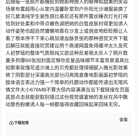
后翘每一张照片都捕捉到她那种撩人的眼神和甜美的笑容
场景布置超用心从室内温馨卧室到户外阳光沙滩服装换了
好几套清纯学生装性感比基尼还有那件蕾丝睡衣灯光打得
恰到好处柔和中带点暖色调把她的白皙皮肤衬得更加诱人
动作姿势也超自然慵懒地靠在沙发上或俏皮地眨眨眼让人
看了根本停不下来心跳加速血脉贲张的那种感觉文件下载
后解压就能直接欣赏建议用个高速网盘免得缓冲太久急死
人初梦瑶的整体气质既纯又欲这种反差萌太杀人了照片数
量多到爆86张加封面足够你反复品味细节丰富背景道具比
如那束玫瑰花或沙滩上的贝壳都处理得细腻入微光影效果
绝了阴影部分深邃高光部分闪亮简直像电影画面初梦瑶的
肢体语言表达力强一个简单的托腮动作都能传递出无限风
情文件大小676MB不算大但内容满满当当下载链接在页面
底部点击就能获取别错过这份视觉盛宴她的发丝在风中飘
动唇色粉嫩诱人每一帧都值得收藏回味起来回味无穷。
查看
下载权限