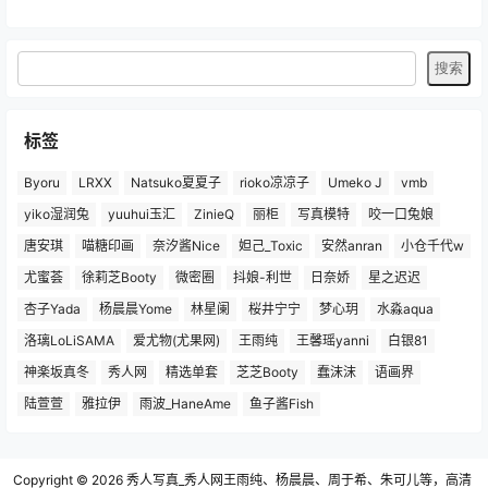
标签
Byoru
LRXX
Natsuko夏夏子
rioko凉凉子
Umeko J
vmb
yiko湿润兔
yuuhui玉汇
ZinieQ
丽柜
写真模特
咬一口兔娘
唐安琪
喵糖印画
奈汐酱Nice
妲己_Toxic
安然anran
小仓千代w
尤蜜荟
徐莉芝Booty
微密圈
抖娘-利世
日奈娇
星之迟迟
杏子Yada
杨晨晨Yome
林星阑
桜井宁宁
梦心玥
水淼aqua
洛璃LoLiSAMA
爱尤物(尤果网)
王雨纯
王馨瑶yanni
白银81
神楽坂真冬
秀人网
精选单套
芝芝Booty
蠢沫沫
语画界
陆萱萱
雅拉伊
雨波_HaneAme
鱼子酱Fish
Copyright © 2026
秀人写真_秀人网王雨纯、杨晨晨、周于希、朱可儿等，高清