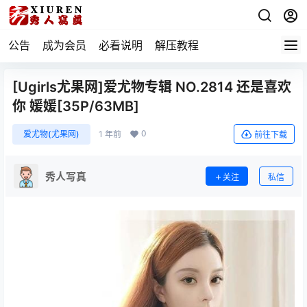
公告
成为会员
必看说明
解压教程
[Ugirls尤果网]爱尤物专辑 NO.2814 还是喜欢
你 媛媛[35P/63MB]
0
爱尤物(尤果网)
1 年前
前往下载
秀人写真
关注
私信