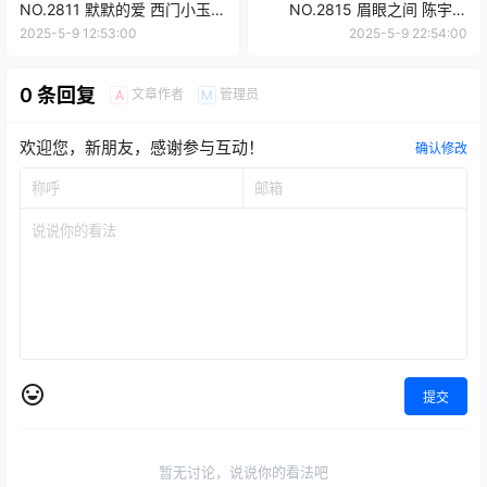
NO.2811 默默的爱 西门小玉
NO.2815 眉眼之间 陈宇曦
[35P/58MB]
[35P/87MB]
2025-5-9 12:53:00
2025-5-9 22:54:00
0 条回复
文章作者
管理员
A
M
欢迎您，新朋友，感谢参与互动！
确认修改
提交
暂无讨论，说说你的看法吧