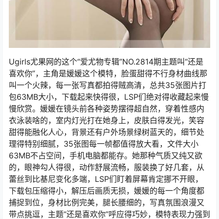
Ugirls尤果网的这个“爱尤物专辑”NO.2814期主题叫“还是
喜欢你”，主角是媛媛这个模特，脸蛋甜得不行身材曲线那
叫一个火辣，每一张写真都拍得贼高清，总共35张图片打
包63MB大小，下载起来快得很，LSP们绝对得收藏起来慢
慢欣赏。媛媛在镜头前各种姿势摆得超自然，穿着性感内
衣泳装啥的，室内灯光打在她身上，皮肤白得发光，笑容
甜得能融化人心，背景还有户外场景绿树蓝天的，细节处
理得特别细腻，35张图每一帧都值得放大看，文件大小
63MB不占空间，手机电脑都能存。她那种气质又纯又欲
的，眼神勾人得很，动作舒展流畅，服装换了好几套，从
蕾丝到比基尼变化多端，LSP们盯着屏幕肯定挪不开眼，
下载包压缩得小，解压后画质无损，媛媛的每一个角度都
捕捉到位，身材比例完美，腿长腰细的，写真氛围浪漫又
带点挑逗，主题“还是喜欢你”呼应得巧妙，模特表现力强到