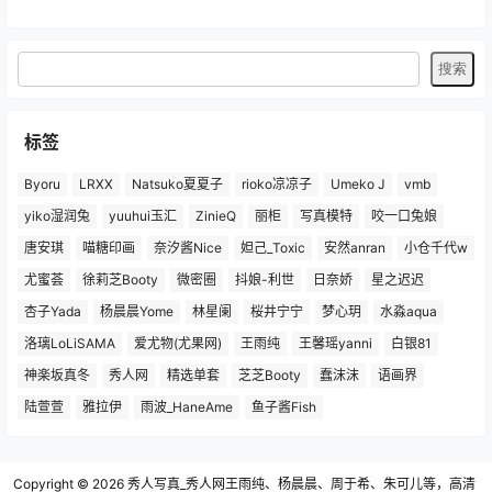
标签
Byoru
LRXX
Natsuko夏夏子
rioko凉凉子
Umeko J
vmb
yiko湿润兔
yuuhui玉汇
ZinieQ
丽柜
写真模特
咬一口兔娘
唐安琪
喵糖印画
奈汐酱Nice
妲己_Toxic
安然anran
小仓千代w
尤蜜荟
徐莉芝Booty
微密圈
抖娘-利世
日奈娇
星之迟迟
杏子Yada
杨晨晨Yome
林星阑
桜井宁宁
梦心玥
水淼aqua
洛璃LoLiSAMA
爱尤物(尤果网)
王雨纯
王馨瑶yanni
白银81
神楽坂真冬
秀人网
精选单套
芝芝Booty
蠢沫沫
语画界
陆萱萱
雅拉伊
雨波_HaneAme
鱼子酱Fish
Copyright © 2026
秀人写真_秀人网王雨纯、杨晨晨、周于希、朱可儿等，高清