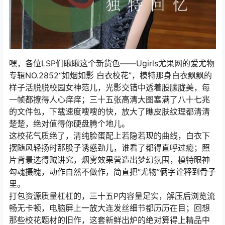
嘿，各位LSP们瞅瞅这个新货色——Ugirls尤果网的爱尤物
专辑NO.2852“如烟如影 白衣校花”，模特那身白衣飘飘的
样子活脱脱校园女神范儿，光影交错中透着股朦胧美，每
一帧都撩得人心痒痒；三十五张高清大图塞满了八十七兆
的文件包，下载速度嗖嗖的快，放大了瞧皮肤纹理都清清
楚楚，绝对值得你硬盘腾个地儿。
这校花气质绝了，清纯脸蛋配上若隐若现的曲线，白衣下
摆随风轻扬时那股子诱惑劲儿，谁看了都得直呼过瘾；照
片背景选得贼讲究，烟雾效果营造出梦幻氛围，模特眼神
勾魂摄魄，动作自然不做作，简直把“尤物”俩字诠释到骨子
里。
打包资源质量杠杠的，三十五P内容量足实，解压后浏览流
畅无卡顿，电脑屏上一放大连发丝细节都历历在目；回想
那些校花题材的旧作，这套新鲜出炉的绝对算得上精品中