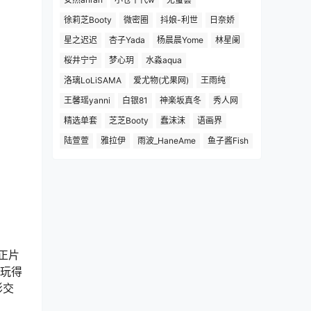
徐莉芝Booty
微密圈
抖娘-利世
日奈娇
星之迟迟
杏子Yada
杨晨晨Yome
林星阑
桜井宁宁
梦心玥
水淼aqua
洛璃LoLiSAMA
爱尤物(尤果网)
王雨纯
王馨瑶yanni
白银81
神楽坂真冬
秀人网
精选单套
芝芝Booty
蠢沫沫
语画界
陆萱萱
雅拉伊
雨波_HaneAme
鱼子酱Fish
张正片
回玩得
影交