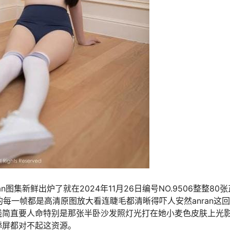
图集新鲜出炉了就在2024年11月26日编号NO.9506整整80
的每一帧都是高清原图放大看连睫毛都清晰得吓人安然anran这
线简直要人命特别是那张半卧沙发照灯光打在她小麦色皮肤上光
舔屏都对不起这资源。