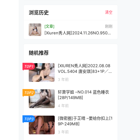
浏览历史
清空
[文章]
刚刚
[Xiuren秀人网]2024.11.26NO.9506
安然anran[80+1P/731MB]
随机推荐
[XIUREN秀人网]2022.08.08
TOP1
VOL.5404 唐安琪[83+1P／7
96MB]
3 年前
轩萧学姐 –NO.014 蓝色睡衣
TOP2
[28P/149MB]
4 年前
[微密圈]于芷晴 –要给你扣上[1
TOP3
9P-249MB]
3 年前