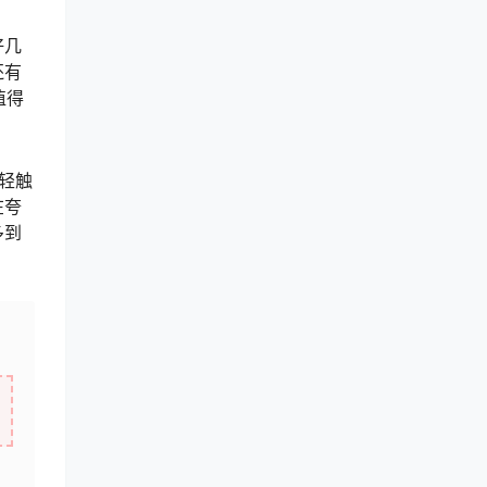
好几
还有
值得
轻触
在夸
多到