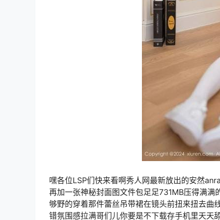
嘿各位LSP们快来看啊秀人网最新放出的安然anran
再加一张神秘封面图文件包足足731MB压得满满
够野的穿着那件蕾丝吊带裙在镜头前扭来扭去曲
错氛围感拉满哥们儿你要是不下载存手机里天天