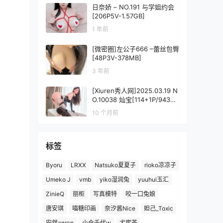
日奈娇 – NO.191 与学姐约会
[206P5V-1.57GB]
1 年前
[微密圈]左公子666 –蕾丝包臀
[48P3V-378MB]
3 年前
[Xiuren秀人网]2025.03.19 N
O.10038 灿宝[114+1P/943M
B]
10 个月前
标签
Byoru
LRXX
Natsuko夏夏子
rioko凉凉子
Umeko J
vmb
yiko湿润兔
yuuhui玉汇
ZinieQ
丽柜
写真模特
咬一口兔娘
唐安琪
喵糖印画
奈汐酱Nice
妲己_Toxic
安然anran
小仓千代w
尤蜜荟