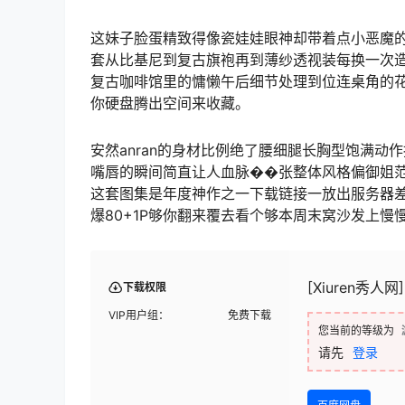
这妹子脸蛋精致得像瓷娃娃眼神却带着点小恶魔
套从比基尼到复古旗袍再到薄纱透视装每换一次
复古咖啡馆里的慵懒午后细节处理到位连桌角的花
你硬盘腾出空间来收藏。
安然anran的身材比例绝了腰细腿长胸型饱满
嘴唇的瞬间简直让人血脉��张整体风格偏御姐
这套图集是年度神作之一下载链接一放出服务器
爆80+1P够你翻来覆去看个够本周末窝沙发上慢
[Xiuren秀人网]
下载权限
VIP用户组：
免费下载
您当前的等级为
请先
登录