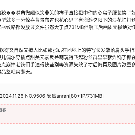
的狡��嘴角微翘似笑非笑的样子直接戳中你的心窝子服装换了
造型就多一分惊喜背景布置也花心思了有海滩夕阳下的浪花拍打
瓶纹路都没放过文件虽然大了点731MB但解压后画质无损绝对
动作摆得又自然又撩人比如那张趴在地毯上的特写长发散落肩头手指
范儿偶尔穿插点甜美元素反差萌玩得飞起粉丝群里早就炸锅了都
差点崩掉老铁们手速得快些别等资源失效了才后悔莫及图片数量
慢品鉴吧爽翻天。
2024.11.26 NO.9506 安然anran[80+1P/731MB]
游客