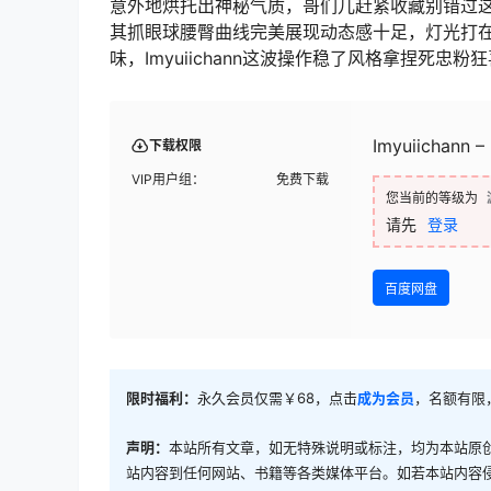
意外地烘托出神秘气质，哥们儿赶紧收藏别错过
其抓眼球腰臀曲线完美展现动态感十足，灯光打
味，Imyuiichann这波操作稳了风格拿捏死忠粉
Imyuiichann –
下载权限
VIP用户组：
免费下载
您当前的等级为
请先
登录
百度网盘
限时福利：
永久会员仅需￥68，点击
成为会员
，名额有限
声明：
本站所有文章，如无特殊说明或标注，均为本站原
站内容到任何网站、书籍等各类媒体平台。如若本站内容