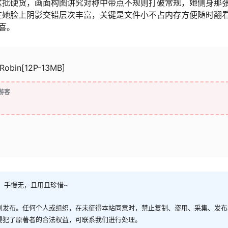
这批硬货，画面构图讲究对称中带点不规则打破常规，她侧身那
在她脸上阴影交错层次丰富，关键是文件小不占内存方便随时翻
狂喜。
 Robin[12P-13MB]
游客
，手慢无，且用且珍惜~
创发布。任何个人或组织，在未征得本站同意时，禁止复制、盗用、采集、发布
侵犯了原著者的合法权益，可联系我们进行处理。