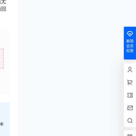
张尤
看回
解锁
会员
权限
本