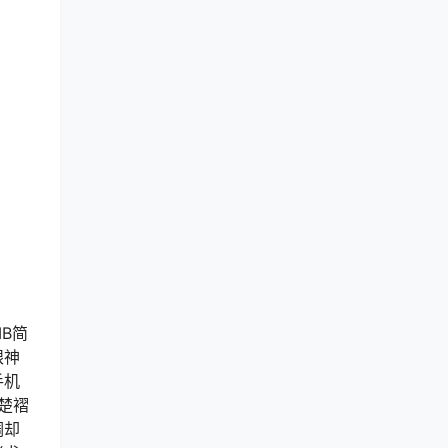
MB简
眼神
手机
楚楚褶
调却