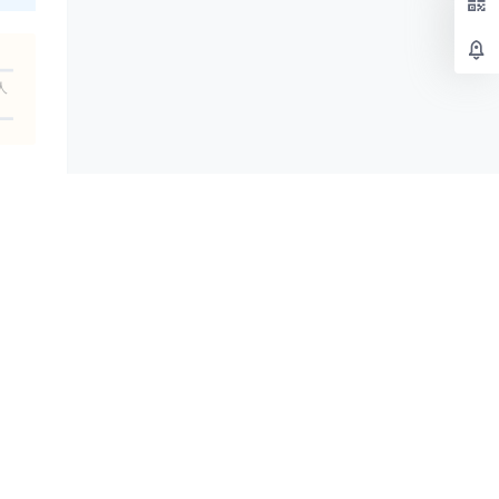
人
示标题