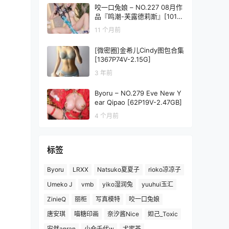
咬一口兔娘 – NO.227 08月作
品『鸣潮-芙露德莉斯』[101P
2V-1.98GB]
11 个月前
[微密圈]金希儿Cindy图包合集
[1367P74V-2.15G]
3 年前
Byoru – NO.279 Eve New Y
ear Qipao [62P19V-2.47GB]
4 个月前
标签
Byoru
LRXX
Natsuko夏夏子
rioko凉凉子
Umeko J
vmb
yiko湿润兔
yuuhui玉汇
ZinieQ
丽柜
写真模特
咬一口兔娘
唐安琪
喵糖印画
奈汐酱Nice
妲己_Toxic
安然anran
小仓千代w
尤蜜荟