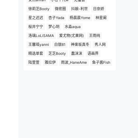
徐莉芝Booty
微密圈
抖娘-利世
日奈娇
星之迟迟
杏子Yada
杨晨晨Yome
林星阑
桜井宁宁
梦心玥
水淼aqua
洛璃LoLiSAMA
爱尤物(尤果网)
王雨纯
王馨瑶yanni
白银81
神楽坂真冬
秀人网
精选单套
芝芝Booty
蠢沫沫
语画界
陆萱萱
雅拉伊
雨波_HaneAme
鱼子酱Fish