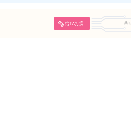
给TA打赏
共0
精选单套
KANEKO_咔喵 – NO.29 武藏同人 一千零一夜
[46P2V-1.21GB]
2025-5-22 15:50:00
提