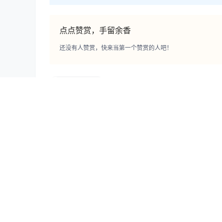
点点赞赏，手留余香
还没有人赞赏，快来当第一个赞赏的人吧！
Imyuiichann
精选单套
Imyuiichann – Reze[15P-8MB]
2025-5-22 15:44:00
0 条回复
文章作者
管理员
A
M