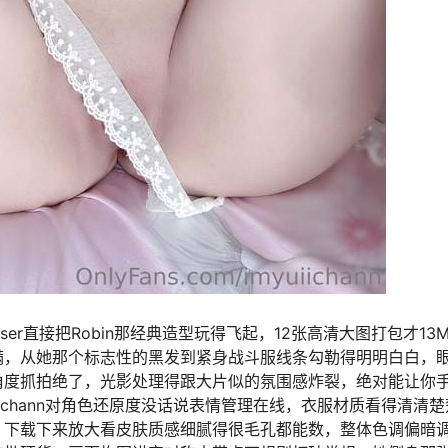
oser直接把Robin那经典造型玩得飞起，12张高清大图打包才13
满，从她那个标志性的黑发到紧身战斗服线条勾勒得明明白白，
角度抓拍绝了，光影处理得跟大片似的氛围感炸裂，绝对能让你
ichann对角色还原度没话说表情管理在线，衣服材质看得清清
，下载下来放大看皮肤质感细腻得很毛孔都能数，整体色调偏暗