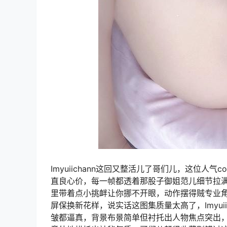
Imyuiichann这回又整活儿了哥们儿，这位人气c
直良心价，每一帧都透着那股子御姐范儿细节拉
里带着点小挑衅让你挪不开眼，动作摆得贼专业
屏保换新花样，说实话这图集质量太高了，Imyui
皱都逼真，背景布景简单但衬托出人物焦点突出