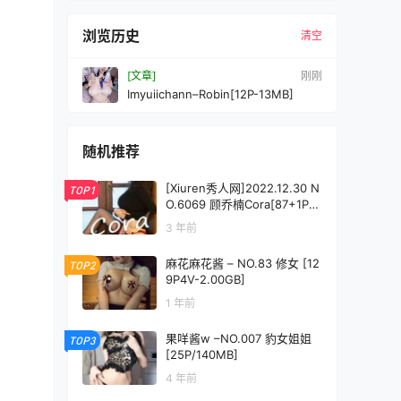
浏览历史
清空
[文章]
刚刚
Imyuiichann–Robin[12P-13MB]
随机推荐
[Xiuren秀人网]2022.12.30 N
TOP1
O.6069 顾乔楠Cora[87+1P／
730MB]
3 年前
麻花麻花酱 – NO.83 修女 [12
TOP2
9P4V-2.00GB]
1 年前
果咩酱w –NO.007 豹女姐姐
TOP3
[25P/140MB]
4 年前