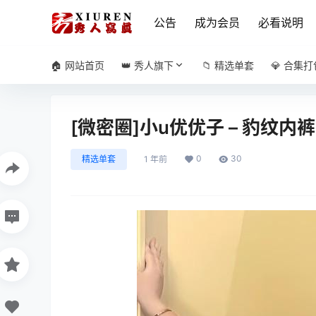
公告
成为会员
必看说明
🏠 网站首页
👑 秀人旗下
📁 精选单套
💎 合集打
[微密圈]小u优优子 – 豹纹内裤[
0
30
精选单套
1 年前