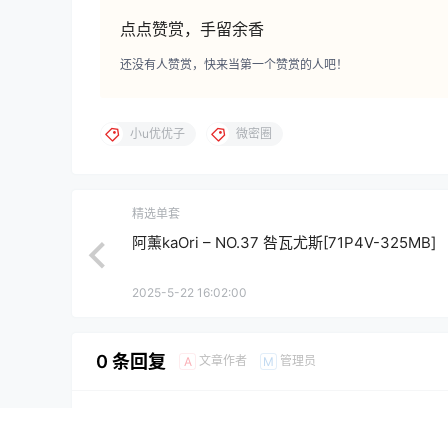
点点赞赏，手留余香
还没有人赞赏，快来当第一个赞赏的人吧！
小u优优子
微密圈
精选单套
阿薰kaOri – NO.37 咎瓦尤斯[71P4V-325MB]
2025-5-22 16:02:00
0 条回复
文章作者
管理员
A
M
欢迎您，新朋友，感谢参与互动！