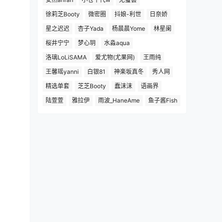
徐莉芝Booty
微密圈
抖娘-利世
日奈娇
星之迟迟
杏子Yada
杨晨晨Yome
林星阑
桜井宁宁
梦心玥
水淼aqua
洛璃LoLiSAMA
爱尤物(尤果网)
王雨纯
王馨瑶yanni
白银81
神楽坂真冬
秀人网
精选单套
芝芝Booty
蠢沫沫
语画界
陆萱萱
雅拉伊
雨波_HaneAme
鱼子酱Fish