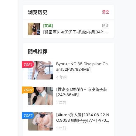
浏览历史
清空
[文章]
刚刚
[微密圈]小u优优子–豹纹内裤[34P-
109MB]
随机推荐
Byoru –NO.36 Discipline Ch
TOP1
an[52P3V/824MB]
4 年前
[微密圈]琳铛铛 – 凉皮兔子装
TOP2
[24P-86MB]
1 年前
[Xiuren秀人网]2024.08.22 N
TOP3
O.9053 娜娜子yy[77+1P/701
MB]
1 年前