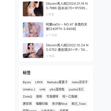
[Xiuren秀人网]2024.01.19 N
O.7986 田冰冰[70+1P/595M
B]
2 年前
阿薰kaOri – NO.47 多情的天
使[242P7V-3.94GB]
9 个月前
[Xiuren秀人网]2022.10.24 N
O.5752 唐安琪[81+1P／555
MB]
3 年前
标签
Byoru
LRXX
Natsuko夏夏子
rioko凉凉子
Umeko J
vmb
yiko湿润兔
yuuhui玉汇
ZinieQ
丽柜
写真模特
咬一口兔娘
唐安琪
喵糖印画
奈汐酱Nice
妲己_Toxic
安然anran
小仓千代w
尤蜜荟