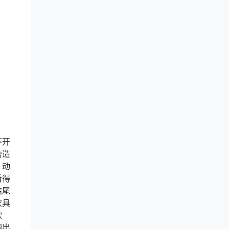
不开
营造
，动
看得
结尾
家具
欣
圈出