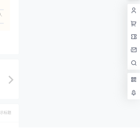
人
示标题
认修改