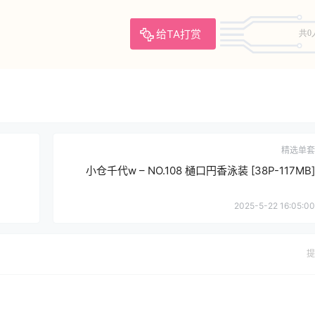
给TA打赏
共0
精选单套
小仓千代w – NO.108 樋口円香泳装 [38P-117MB]
2025-5-22 16:05:00
提
确