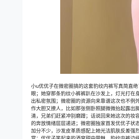
小u优优子在微密圈搞的这套豹纹内裤写真简直绝了
眼；她穿那条豹纹小裤裤趴在沙发上，灯光打在
出私密氛围；微密圈的资源向来靠谱这次也不例
作大胆又撩人，比如那张侧卧照腿微微抬起露出
清，兄弟们赶紧冲别磨蹭；话说回来她这次的妆
的奔放情绪层层递进；微密圈独家首发优优子状
加分不少，沙发皮革质感配上她光洁肌肤反差强
赏；优优子笑起来的酒窝甜中带魅，豹纹内裤边