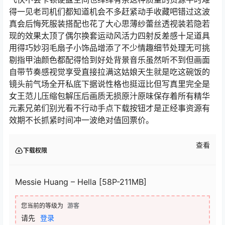
得一见老司机们都知道机会不多赶紧动手收藏吧错过这波
真会后悔死服装搭配也花了大心思薄纱蕾丝透视装若隐若
现的效果太顶了偶尔换套运动风活力四射反差感十足道具
用得巧妙羽毛扇子小饰品增添了不少情趣细节处理无可挑
剔指甲油颜色都配得恰到好处背景音乐虽然听不到但画面
自带节奏感视觉享受直接拉满这姑娘天生就是吃这碗饭的
镜头前气场全开私底下据说性格也挺逗比但写真里完全是
女王范儿压缩包解压后画质无损原汁原味保存着所有精华
元素兄弟们别光看不行动手点下载按钮才是正经事资源有
效期不长抓紧时间冲一波绝对值回票价。
查看
下载权限
Messie Huang – Hella [58P-211MB]
您当前的等级为
游客
请先
登录