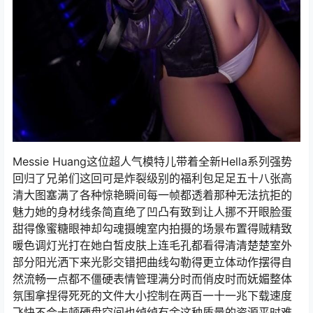
Messie Huang这位超人气模特儿带着全新Hella系列强势
回归了兄弟们这回可是炸裂级别的福利包足足五十八张高
清大图塞满了各种惊艳瞬间每一帧都透着那种无法抗拒的
魅力她的身材线条简直绝了凹凸有致到让人挪不开眼脸蛋
甜得像蜜糖眼神却勾魂摄魄室内拍摄的场景布置得贼精致
暖色调灯光打在她白皙皮肤上连毛孔都看得清清楚楚室外
部分阳光洒下来光影交错把曲线勾勒得更立体动作摆得自
然流畅一点都不僵硬表情管理满分时而俏皮时而妩媚整体
氛围拿捏得死死的文件大小控制在两百一十一兆下载速度
飞快不会卡顿硬盘空间也绰绰有余这种质量的资源平时难