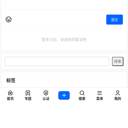
提交
暂无讨论，说说你的看法吧
标签
Byoru
LRXX
Natsuko夏夏子
rioko凉凉子
Umeko J
vmb
首页
专题
认证
搜索
菜单
我的
yiko湿润兔
yuuhui玉汇
ZinieQ
丽柜
写真模特
咬一口兔娘
唐安琪
喵糖印画
奈汐酱Nice
妲己_Toxic
安然anran
小仓千代w
尤蜜荟
徐莉芝Booty
微密圈
抖娘-利世
日奈娇
星之迟迟
杏子Yada
杨晨晨Yome
林星阑
桜井宁宁
梦心玥
水淼aqua