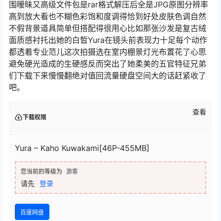
围暧昧又高级文件包是rar格式解压后全是JPG原图分辨率
高到放大看也不糊色彩饱和度调得恰到好处皮肤色调自然
不假背景道具简单但搭配得很用心比如那张沙发是复古绒
面质感衬托出她的白皙Yura在镜头前表现力十足每个动作
都透着专业范儿这次拍摄选在室内棚景灯光布置花了心思
避免硬光造成的生硬感反而突出了她柔美的五官特征兄弟
们下载下来慢慢翻绝对值回流量硬盘空间大的话赶紧收了
吧。
查看
下载权限
Yura – Kaho Kuwakami[46P-455MB]
您当前的等级为
游客
请先
登录
百度网盘