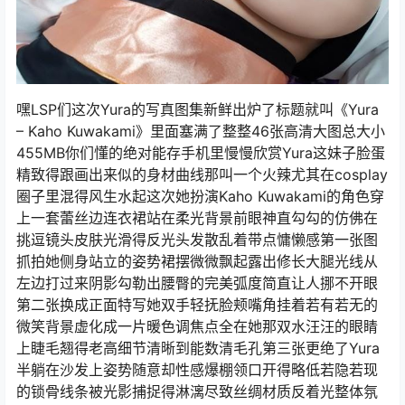
嘿LSP们这次Yura的写真图集新鲜出炉了标题就叫《Yura
– Kaho Kuwakami》里面塞满了整整46张高清大图总大小
455MB你们懂的绝对能存手机里慢慢欣赏Yura这妹子脸蛋
精致得跟画出来似的身材曲线那叫一个火辣尤其在cosplay
圈子里混得风生水起这次她扮演Kaho Kuwakami的角色穿
上一套蕾丝边连衣裙站在柔光背景前眼神直勾勾的仿佛在
挑逗镜头皮肤光滑得反光头发散乱着带点慵懒感第一张图
抓拍她侧身站立的姿势裙摆微微飘起露出修长大腿光线从
左边打过来阴影勾勒出腰臀的完美弧度简直让人挪不开眼
第二张换成正面特写她双手轻抚脸颊嘴角挂着若有若无的
微笑背景虚化成一片暖色调焦点全在她那双水汪汪的眼睛
上睫毛翘得老高细节清晰到能数清毛孔第三张更绝了Yura
半躺在沙发上姿势随意却性感爆棚领口开得略低若隐若现
的锁骨线条被光影捕捉得淋漓尽致丝绸材质反着光整体氛