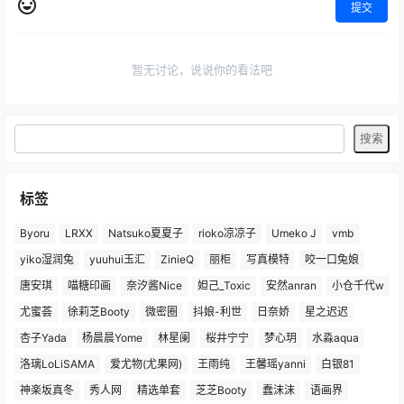
提交
暂无讨论，说说你的看法吧
标签
Byoru
LRXX
Natsuko夏夏子
rioko凉凉子
Umeko J
vmb
yiko湿润兔
yuuhui玉汇
ZinieQ
丽柜
写真模特
咬一口兔娘
唐安琪
喵糖印画
奈汐酱Nice
妲己_Toxic
安然anran
小仓千代w
尤蜜荟
徐莉芝Booty
微密圈
抖娘-利世
日奈娇
星之迟迟
杏子Yada
杨晨晨Yome
林星阑
桜井宁宁
梦心玥
水淼aqua
洛璃LoLiSAMA
爱尤物(尤果网)
王雨纯
王馨瑶yanni
白银81
神楽坂真冬
秀人网
精选单套
芝芝Booty
蠢沫沫
语画界