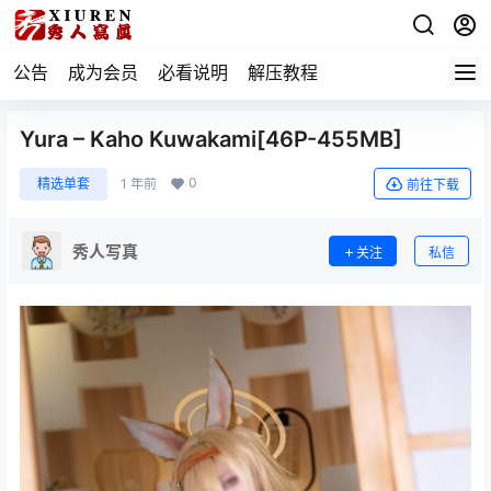
公告
成为会员
必看说明
解压教程
Yura – Kaho Kuwakami[46P-455MB]
0
精选单套
1 年前
前往下载
秀人写真
关注
私信