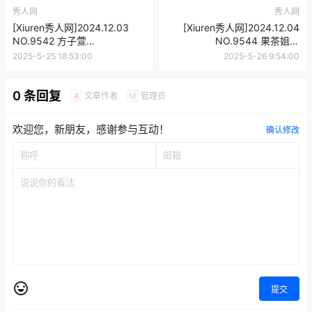
秀人网
秀人网
[Xiuren秀人网]2024.12.03
[Xiuren秀人网]2024.12.04
NO.9542 方子萱
NO.9544 果茶姐姐
[77+1P/601MB]
[64+1P/531MB]
2025-5-25 18:53:00
2025-5-26 9:54:00
0 条回复
文章作者
管理员
A
M
欢迎您，新朋友，感谢参与互动！
确认修改
提交