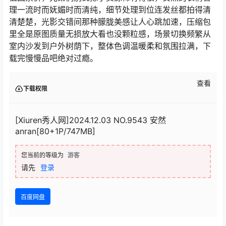
理一流时而妩媚时而清纯，细节处理到位连发丝都拍得清
清楚楚，光影交错间那种朦胧美感让人心跳加速，压缩包
里全是原图质量无损放大看也没颗粒感，场景切换频繁从
室内沙发到户外树荫下，整体色调温暖柔和氛围拉满，下
载完慢慢品吧绝对过瘾。
查看
下载权限
[Xiuren秀人网]2024.12.03 NO.9543 安然
anran[80+1P/747MB]
您当前的等级为
游客
请先
登录
百度网盘