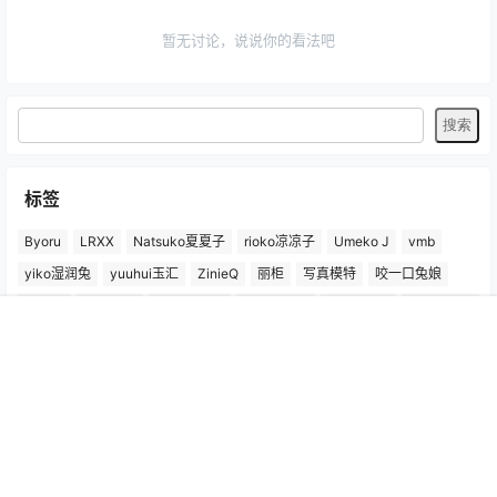
暂无讨论，说说你的看法吧
标签
Byoru
LRXX
Natsuko夏夏子
rioko凉凉子
Umeko J
vmb
yiko湿润兔
yuuhui玉汇
ZinieQ
丽柜
写真模特
咬一口兔娘
唐安琪
喵糖印画
奈汐酱Nice
妲己_Toxic
安然anran
小仓千代w
尤蜜荟
徐莉芝Booty
微密圈
抖娘-利世
日奈娇
星之迟迟
首页
专题
认证
搜索
菜单
我的
杏子Yada
杨晨晨Yome
林星阑
桜井宁宁
梦心玥
水淼aqua
洛璃LoLiSAMA
爱尤物(尤果网)
王雨纯
王馨瑶yanni
白银81
神楽坂真冬
秀人网
精选单套
芝芝Booty
蠢沫沫
语画界
陆萱萱
雅拉伊
雨波_HaneAme
鱼子酱Fish