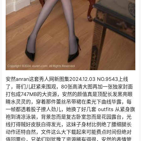
安然anran这套秀人网新图集2024.12.03 NO.9543上线
了，哥们儿赶紧来围观，80张高清大图再加一张独家封面
打包成747MB的大资源，安然的颜值真是顶配长发黑亮眼
睛水灵灵的，穿着那件蕾丝吊带裙在柔光下曲线毕露，每
一帧都透着股子撩人劲儿，她换了好几套 outfits 从紧身旗
袍到清凉泳装，背景忽而是复古卧室忽而是花园露台，光
线打得贼好皮肤白得发光，这妹子身材比例绝了腰细腿长
动作还特自然，文件这么大下载起来可能费点时间但绝对
值回票价，兄弟们别犹豫了资源稀有得很，安然的表情管