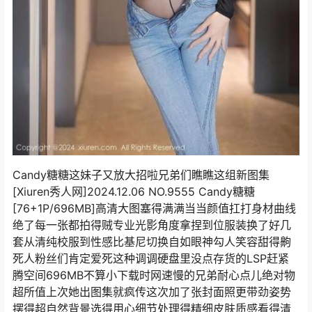
Candy糖糖这妹子又放大招啦兄弟们瞧瞧这组新图集
[Xiuren秀人网]2024.12.06 NO.9555 Candy糖糖
[76+1P/696MB]高清大图塞得满满当当颜值扛打身材曲线
绝了每一张都拍得贼专业光影角度拿捏到位服装换了好几
套从清纯校服到性感比基尼切换自如眼神勾人笑容甜得齁
死人粉丝们肯定爱死这种调调硬盘里没点存货的LSP赶紧
腾空间696MB不算小下载时网速慢的兄弟耐心点儿绝对物
超所值上次她出图集就疯传这次加了张封面照更带劲姿势
摆得超自然背景选得用心细节处理得精细皮肤质感看得清