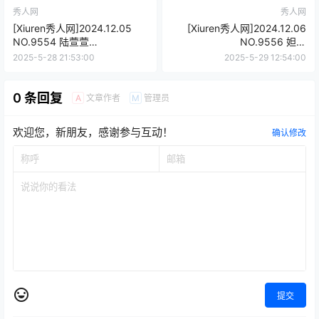
秀人网
秀人网
[Xiuren秀人网]2024.12.05
[Xiuren秀人网]2024.12.06
NO.9554 陆萱萱
NO.9556 妲己
[80+1P/734MB]
_Toxic[80+1P/625MB]
2025-5-28 21:53:00
2025-5-29 12:54:00
0 条回复
文章作者
管理员
A
M
欢迎您，新朋友，感谢参与互动！
确认修改
提交