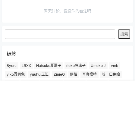
暂无讨论，说说你的看法吧
标签
Byoru
LRXX
Natsuko夏夏子
rioko凉凉子
Umeko J
vmb
yiko湿润兔
yuuhui玉汇
ZinieQ
丽柜
写真模特
咬一口兔娘
唐安琪
喵糖印画
奈汐酱Nice
妲己_Toxic
安然anran
小仓千代w
尤蜜荟
徐莉芝Booty
微密圈
抖娘-利世
日奈娇
星之迟迟
首页
专题
认证
搜索
菜单
我的
杏子Yada
杨晨晨Yome
林星阑
桜井宁宁
梦心玥
水淼aqua
洛璃LoLiSAMA
爱尤物(尤果网)
王雨纯
王馨瑶yanni
白银81
神楽坂真冬
秀人网
精选单套
芝芝Booty
蠢沫沫
语画界
陆萱萱
雅拉伊
雨波_HaneAme
鱼子酱Fish