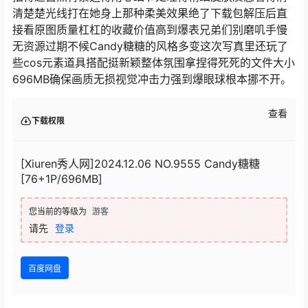
清楚楚光线打在她身上那种柔美效果绝了下载包解压后直
接看原图质量杠杠的收藏价值高到爆表兄弟们别磨叽手慢
无资源过期不候Candy糖糖的风格多变这次写真里还玩了
些cos元素道具搭配挺新颖整体氛围拿捏得死死的文件大小
696MB确保画质无损视觉冲击力强到爆眼球根本挪不开。
查看
下载权限
[Xiuren秀人网]2024.12.06 NO.9555 Candy糖糖
[76+1P/696MB]
您当前的等级为
游客
请先
登录
百度网盘