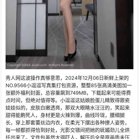
秀人网这波操作真够意思，2024年12月06日新鲜上架的
NO.9566小逗逗写真集打包资源，整整85张高清美图加一
张额外福利封面，总容量飙到749MB，下载起来可能得费
点时间，但绝对值得等。小逗逗这姑娘脸蛋儿精致得跟瓷
娃娃似的，皮肤白嫩透亮，那双大眼睛水汪汪的，笑起来
甜得能齁死人，身材更是火辣到爆，曲线玲珑，腰细腿
长，穿上那套蕾丝边内衣，在柔光下摆出各种撩人姿势，
每一帧都抓得恰到好处，光影交错间把她的妩媚劲儿全烘
托出来了。文件包虽然大得吓人，解压后全是原画质未压