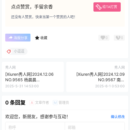
点点赞赏，手留余香
给TA打赏
还没有人赞赏，快来当第一个赞赏的人吧！
0
0
海报分享
收藏
小逗逗
秀人网
秀人网
[Xiuren秀人网]2024.12.06
[Xiuren秀人网]2024.12.09
NO.9565 杨晨晨
NO.9567 南乔
Yome[80+1P/669MB]
[90+1P/747MB]
2025-5-31 14:53:00
2025-6-1 0:53:00
0 条回复
文章作者
管理员
A
M
欢迎您，新朋友，感谢参与互动！
确认修改