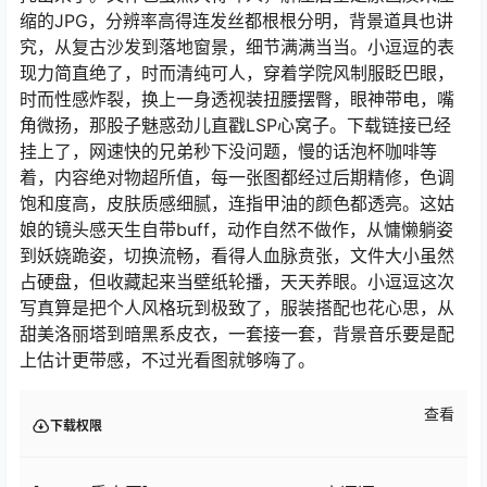
缩的JPG，分辨率高得连发丝都根根分明，背景道具也讲
究，从复古沙发到落地窗景，细节满满当当。小逗逗的表
现力简直绝了，时而清纯可人，穿着学院风制服眨巴眼，
时而性感炸裂，换上一身透视装扭腰摆臀，眼神带电，嘴
角微扬，那股子魅惑劲儿直戳LSP心窝子。下载链接已经
挂上了，网速快的兄弟秒下没问题，慢的话泡杯咖啡等
着，内容绝对物超所值，每一张图都经过后期精修，色调
饱和度高，皮肤质感细腻，连指甲油的颜色都透亮。这姑
娘的镜头感天生自带buff，动作自然不做作，从慵懒躺姿
到妖娆跪姿，切换流畅，看得人血脉贲张，文件大小虽然
占硬盘，但收藏起来当壁纸轮播，天天养眼。小逗逗这次
写真算是把个人风格玩到极致了，服装搭配也花心思，从
甜美洛丽塔到暗黑系皮衣，一套接一套，背景音乐要是配
上估计更带感，不过光看图就够嗨了。
查看
下载权限