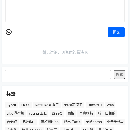
提交
暂无讨论，说说你的看法吧
标签
Byoru
LRXX
Natsuko夏夏子
rioko凉凉子
Umeko J
vmb
yiko湿润兔
yuuhui玉汇
ZinieQ
丽柜
写真模特
咬一口兔娘
唐安琪
喵糖印画
奈汐酱Nice
妲己_Toxic
安然anran
小仓千代w