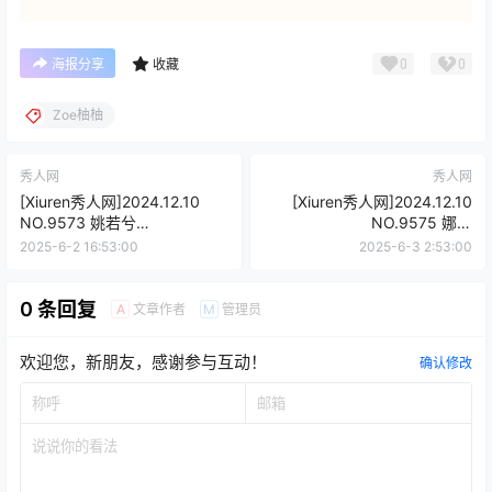
0
0
海报分享
收藏
Zoe柚柚
秀人网
秀人网
[Xiuren秀人网]2024.12.10
[Xiuren秀人网]2024.12.10
NO.9573 姚若兮
NO.9575 娜比
vay[53+1P/568MB]
[80+1P/628MB]
2025-6-2 16:53:00
2025-6-3 2:53:00
0 条回复
文章作者
管理员
A
M
欢迎您，新朋友，感谢参与互动！
确认修改