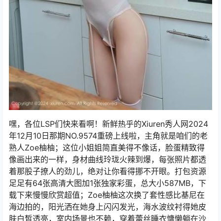
嘿，各位LSP们快来看啊！新鲜热乎的Xiuren秀人网2024
年12月10日那期NO.9574重磅上线啦，主角就是咱们的老
熟人Zoe柚柚；这位小姐姐简直美得不像话，脸蛋精致得
像画出来的一样，身材曲线玲珑火辣到爆，每张照片都透
着那股子撩人的劲儿，绝对让你看得挪不开眼。打包资源
足足有64张高清大图加1张独家彩蛋，总大小587MB，下
载下来慢慢欣赏超值；Zoe柚柚这次换了套性感比基尼在
海边拍的，阳光洒在她身上闪闪发光，海水波纹衬得她皮
肤白皙透亮，室内场景也不赖，穿着蕾丝睡衣慵懒躺在沙