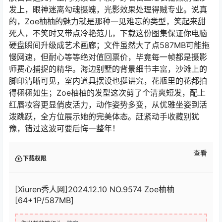
发上，眼神迷离勾魂摄魄，光影效果处理得贼专业。说真
的，Zoe柚柚的魅力就是那种一见难忘的类型，笑起来甜
死人，不笑时又带点冷艳范儿，下载这份图集保证你电脑
硬盘瞬间升级成艺术画廊；文件虽然大了点587MB可能拖
慢网速，但耐心等等绝对值回票价，毕竟每一帧都是摄影
师费心捕捉的精华。海边别墅的背景细节丰富，沙滩上的
脚印清晰可见，室内道具摆设也挺讲究，花瓶里的花都拍
得栩栩如生；Zoe柚柚的发型这次剪了个清爽短发，配上
红唇妆容更显俏皮活力，动作姿势多变，从优雅坐姿到活
泼跳跃，全方位展示她的完美体态。赶紧动手收藏别犹
豫，错过这波可要后悔一整年！
查看
下载权限
[Xiuren秀人网]2024.12.10 NO.9574 Zoe柚柚
[64+1P/587MB]