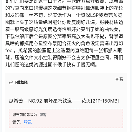
哥们儿们要是好这一口千万别手软赶紧点开收藏，瓜希酱
的写真向来口碑爆棚这次细节抠得特别细连服装上的花纹
和发饰都一丝不苟，说实话作为一个资深LSP我看完预览
图就上头了这质量绝对能让你反复刷好几遍，服装材质透
着一股高级感灯光角度选得恰到好处突出了她的曲线美，
下载包解压后全是原图分辨率够高放大看也不糊，背景道
具啥的都挺用心星空布景配合花火的角色设定营造出奇幻
feel，瓜希酱的脸蛋配上这造型简直绝配每一张都抓人眼
球，压缩文件大小控制得刚好不会占太多硬盘空间，哥们
儿们懂的这类资源过期不候手快有手慢无啊。
查看
下载权限
瓜希酱 – NO.92 崩坏星穹铁道——花火[21P-150MB]
您当前的等级为
游客
请先
登录