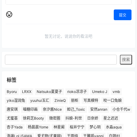
提交
暂无讨论，说说你的看法吧
标签
Byoru
LRXX
Natsuko夏夏子
rioko凉凉子
Umeko J
vmb
yiko湿润兔
yuuhui玉汇
ZinieQ
丽柜
写真模特
咬一口兔娘
唐安琪
喵糖印画
奈汐酱Nice
妲己_Toxic
安然anran
小仓千代w
尤蜜荟
徐莉芝Booty
微密圈
抖娘-利世
日奈娇
星之迟迟
杏子Yada
杨晨晨Yome
林星阑
桜井宁宁
梦心玥
水淼aqua
洛璃LoLiSAMA
爱尤物(尤果网)
王雨纯
王馨瑶yanni
白银81