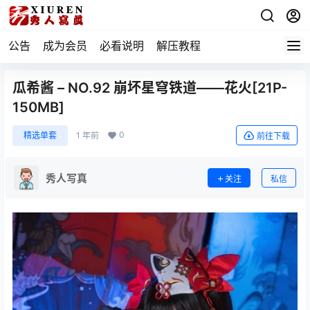
公告
成为会员
必看说明
解压教程
瓜希酱 – NO.92 崩坏星穹铁道——花火[21P-
150MB]
0
精选单套
1 年前
前往下载
秀人写真
关注
私信