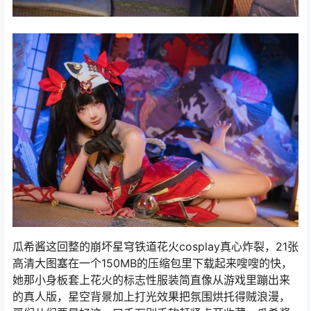
瓜希酱这回整的崩坏星穹铁道花火cosplay真心炸裂，21张
高清大图塞在一个150MB的压缩包里下载起来嗖嗖的快，
她那小身板套上花火的标志性服装简直像从游戏里蹦出来
的真人版，星空背景加上打光效果把氛围烘托得贼浪漫，