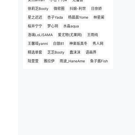
徐莉芝Booty
微密圈
抖娘-利世
日奈娇
星之迟迟
杏子Yada
杨晨晨Yome
林星阑
桜井宁宁
梦心玥
水淼aqua
洛璃LoLiSAMA
爱尤物(尤果网)
王雨纯
王馨瑶yanni
白银81
神楽坂真冬
秀人网
精选单套
芝芝Booty
蠢沫沫
语画界
陆萱萱
雅拉伊
雨波_HaneAme
鱼子酱Fish