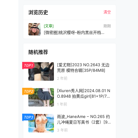
浏览历史
清空
[文章]
刚刚
[微密圈]桃沢樱呀–粉内黑丝开档
[39P9V–352MB]
随机推荐
[爱尤物]2023 NO.2643 无边
TOP1
荒原 模特合辑[35P/84MB]
2 年前
[Xiuren秀人网]2024.08.01 N
TOP2
O.8948 拍黄瓜girl[81+1P/76
6MB]
1 年前
雨波_HaneAme – NO.265 约
TOP3
儿冲绳夏日写真书（2套）[90
P-291MB]
3 年前