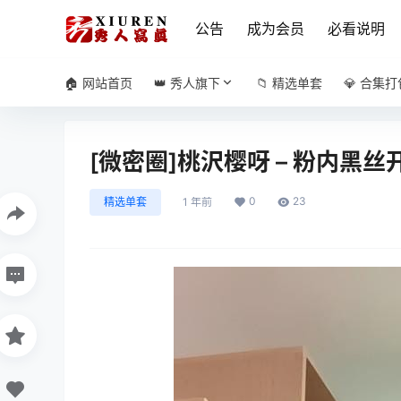
公告
成为会员
必看说明
🏠 网站首页
👑 秀人旗下
📁 精选单套
💎 合集打
[微密圈]桃沢樱呀 – 粉内黑丝开档
0
23
精选单套
1 年前