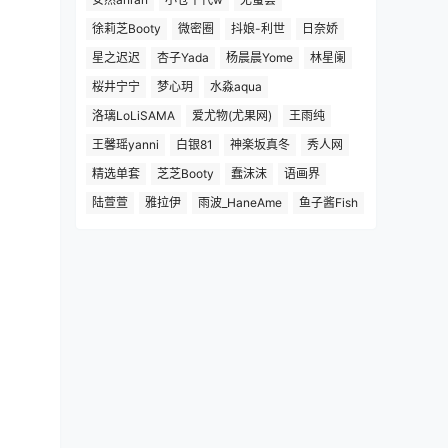
徐莉芝Booty
微密圈
抖娘-利世
日奈娇
星之迟迟
杏子Yada
杨晨晨Yome
林星阑
桜井宁宁
梦心玥
水淼aqua
洛璃LoLiSAMA
爱尤物(尤果网)
王雨纯
王馨瑶yanni
白银81
神楽坂真冬
秀人网
精选单套
芝芝Booty
蠢沫沫
语画界
陆萱萱
雅拉伊
雨波_HaneAme
鱼子酱Fish