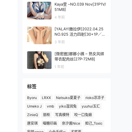
Kaya萱 –NO.039 Nov[31P1V/
51MB]
4 年前
[YALAYI雅拉伊]2022.04.25
NO.925 活力四射[30+1P／21
9MB]
3 年前
[微密圈]娜娜小姨 – 熟女风绑
带衣配肉丝[27P-72MB]
1 年前
标签
Byoru
LRXX
Natsuko夏夏子
rioko凉凉子
Umeko J
vmb
yiko湿润兔
yuuhui玉汇
ZinieQ
丽柜
写真模特
咬一口兔娘
唐安琪
喵糖印画
奈汐酱Nice
妲己_Toxic
安然anran
小仓千代w
尤蜜荟