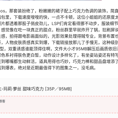
克力cos，那套装扮绝了，粉嫩嫩的裙子配上巧克力色调的装饰，简
压缩包里，下载速度嗖嗖的快，一点不卡顿，这位小姐姐的还原度
片都透着那股子俏皮劲儿，LSP们肯定看得挪不动步，服装细
，感觉像在吃一块真正的甜点，粉丝群里早就炸开了锅，狂刷屏
性感，拍得跟电影画面似的，光影效果处理得贼专业，背景布置
行，人物皮肤质感真实到爆，下载链接放那儿了手慢无，这种级
造型，双重诱惑谁能顶得住啊，文件大小才95MB解压后画质依旧
棕色系衬得肤色更白皙，动作设计多样化了，有坐姿站姿还有特
笑到嘟嘴都生动鲜活，道具用得也巧妙，巧克力棒和甜品盘增添
强到爆表，绝对是近期最值得下的图集之一，没毛病。
死或生-玛莉·萝丝 甜味巧克力 [35P／95MB]
游客