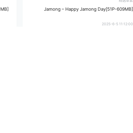
精选单套
1MB]
Jamong – Happy Jamong Day[51P-609MB]
2025-6-5 11:12:00
提
确