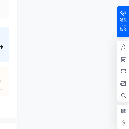
解锁
会员
权限
本
人