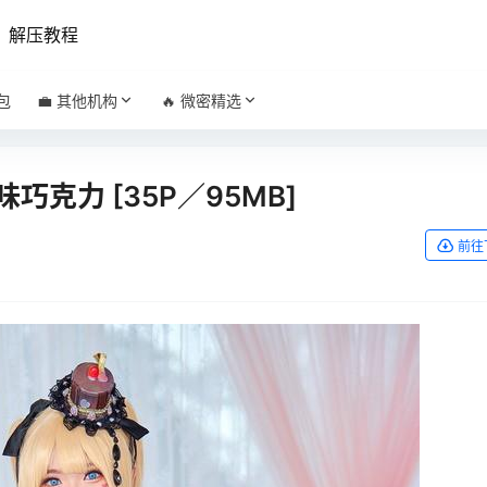
解压教程
包
💼 其他机构
🔥 微密精选
甜味巧克力 [35P／95MB]
前往