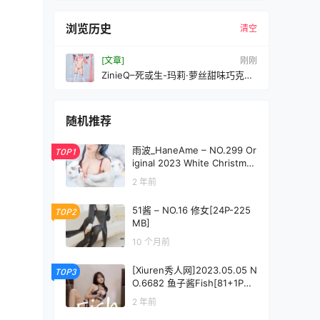
浏览历史
清空
[文章]
刚刚
ZinieQ–死或生-玛莉·萝丝甜味巧克力
[35P／95MB]
随机推荐
雨波_HaneAme – NO.299 Or
TOP1
iginal 2023 White Christmas
Moose Onesan(麋鹿姐姐)[3
2 年前
8P-205M]
51酱 – NO.16 修女[24P-225
TOP2
MB]
10 个月前
[Xiuren秀人网]2023.05.05 N
TOP3
O.6682 鱼子酱Fish[81+1P／
726MB]
2 年前