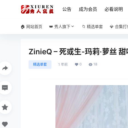
公告
成为会员
必看说明
🏠 网站首页
👑 秀人旗下
📁 精选单套
💎 合集打
ZinieQ – 死或生-玛莉·萝丝 
0
18
精选单套
1 年前