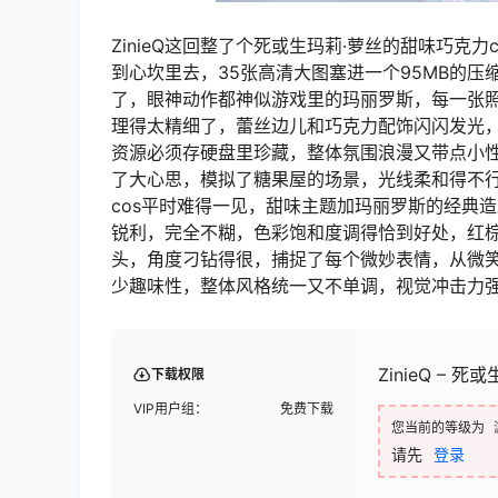
ZinieQ这回整了个死或生玛莉·萝丝的甜味巧
到心坎里去，35张高清大图塞进一个95MB的
了，眼神动作都神似游戏里的玛丽罗斯，每一张照
理得太精细了，蕾丝边儿和巧克力配饰闪闪发光
资源必须存硬盘里珍藏，整体氛围浪漫又带点小
了大心思，模拟了糖果屋的场景，光线柔和得不
cos平时难得一见，甜味主题加玛丽罗斯的经典
锐利，完全不糊，色彩饱和度调得恰到好处，红
头，角度刁钻得很，捕捉了每个微妙表情，从微
少趣味性，整体风格统一又不单调，视觉冲击力
ZinieQ – 
下载权限
VIP用户组：
免费下载
您当前的等级为
请先
登录