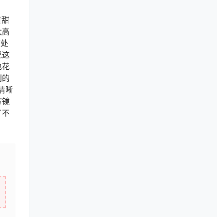
直甜
太高
节处
说这
也花
别的
清晰
写镜
了不