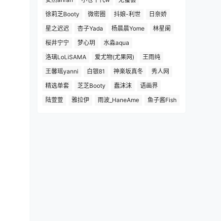
徐莉芝Booty
微密圈
抖娘-利世
日奈娇
星之迟迟
杏子Yada
杨晨晨Yome
林星阑
桜井宁宁
梦心玥
水淼aqua
洛璃LoLiSAMA
爱尤物(尤果网)
王雨纯
王馨瑶yanni
白银81
神楽坂真冬
秀人网
精选单套
芝芝Booty
蠢沫沫
语画界
陆萱萱
雅拉伊
雨波_HaneAme
鱼子酱Fish