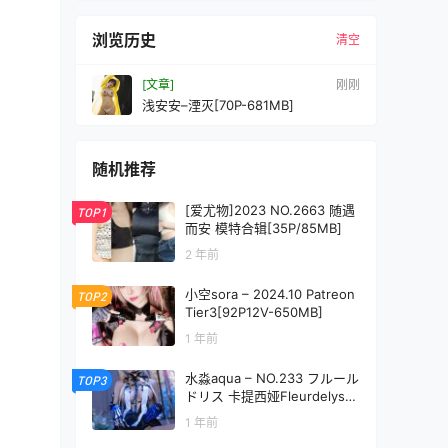
浏览历史
清空
[文章]
刚刚
浅安安–湮灭[70P-681MB]
随机推荐
[爱尤物]2023 NO.2663 随遇
TOP1
而安 模特合辑[35P/85MB]
2 年前
小空sora – 2024.10 Patreon
TOP2
Tier3[92P12V-650MB]
1 年前
水淼aqua – NO.233 フルール
TOP3
ドリス 卡提西娅Fleurdelys[7
5P-128MB]
1 年前