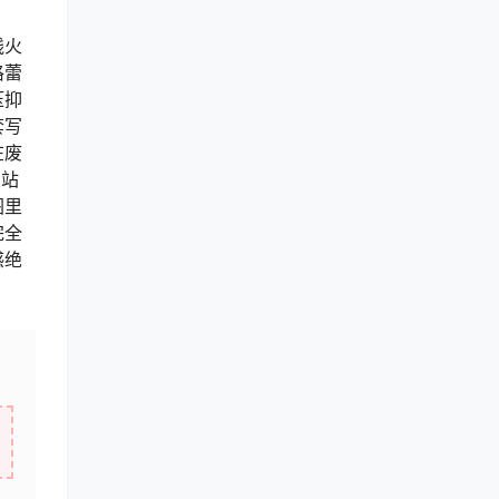
线火
格蕾
压抑
套写
在废
们站
图里
完全
感绝