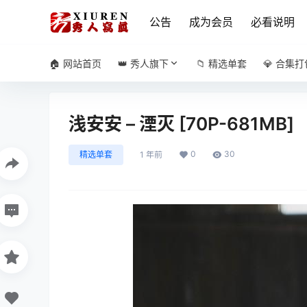
公告
成为会员
必看说明
🏠 网站首页
👑 秀人旗下
📁 精选单套
💎 合集打
浅安安 – 湮灭 [70P-681MB]
0
30
精选单套
1 年前