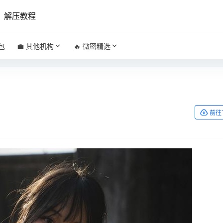
解压教程
包
💼 其他机构
🔥 微密精选
前往