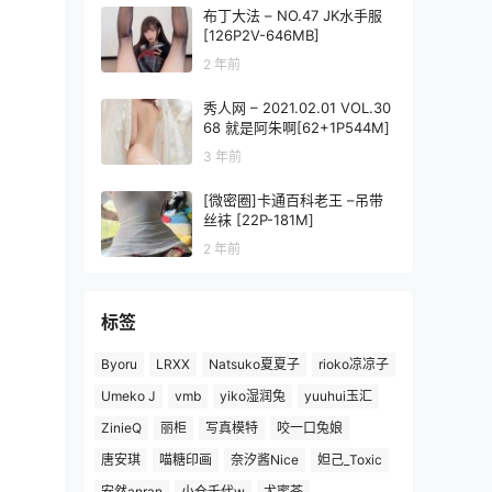
布丁大法 – NO.47 JK水手服
[126P2V-646MB]
2 年前
秀人网 – 2021.02.01 VOL.30
68 就是阿朱啊[62+1P544M]
3 年前
[微密圈]卡通百科老王 –吊带
丝袜 [22P-181M]
2 年前
标签
Byoru
LRXX
Natsuko夏夏子
rioko凉凉子
Umeko J
vmb
yiko湿润兔
yuuhui玉汇
ZinieQ
丽柜
写真模特
咬一口兔娘
唐安琪
喵糖印画
奈汐酱Nice
妲己_Toxic
安然anran
小仓千代w
尤蜜荟