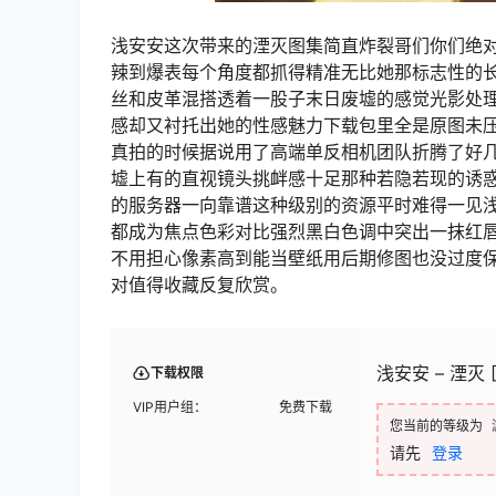
浅安安这次带来的湮灭图集简直炸裂哥们你们绝
辣到爆表每个角度都抓得精准无比她那标志性的
丝和皮革混搭透着一股子末日废墟的感觉光影处
感却又衬托出她的性感魅力下载包里全是原图未
真拍的时候据说用了高端单反相机团队折腾了好
墟上有的直视镜头挑衅感十足那种若隐若现的诱惑
的服务器一向靠谱这种级别的资源平时难得一见
都成为焦点色彩对比强烈黑白色调中突出一抹红
不用担心像素高到能当壁纸用后期修图也没过度
对值得收藏反复欣赏。
浅安安 – 湮灭 [
下载权限
VIP用户组：
免费下载
您当前的等级为
请先
登录