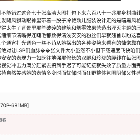
对不能错过这套七十张高清大图打包下来六百八十一兆那身材曲
长发随风飘动眼神里带着一股子冷艳劲儿服装设计走的是暗黑风
理得太牛了背景里那些破碎的建筑和烟雾效果营造出湮灭主题的
压缩细节清晰得连睫毛都数得清浅安安的粉丝们早就翘首以盼这
几个通宵打光调色一丝不苟从她摆出的各种姿势来看有的慵懒靠
绝对让LSP们血脉��张文件大小虽然不小但下载速度飞快咱
浅安安的表现力一如既往地强那修长的双腿和玲珑的腰线在每张
唇视觉冲击力满分赶紧去搞到手迟了可能链接就失效了质量方面
保持自然美感她的表情多变时而忧郁时而狂野整体氛围阴郁又性
70P-681MB]
游客