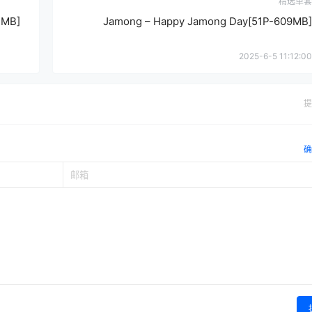
精选单套
1MB]
Jamong – Happy Jamong Day[51P-609MB]
2025-6-5 11:12:00
提
确