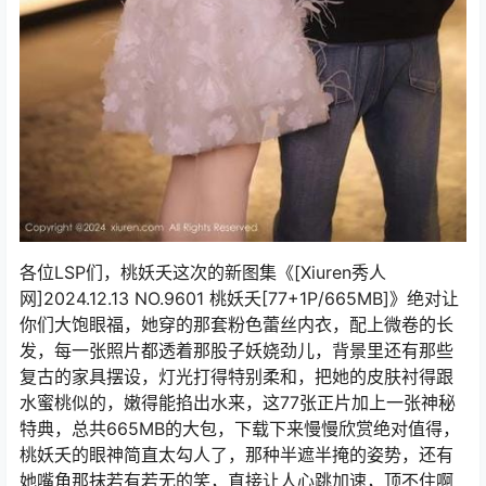
各位LSP们，桃妖夭这次的新图集《[Xiuren秀人
网]2024.12.13 NO.9601 桃妖夭[77+1P/665MB]》绝对让
你们大饱眼福，她穿的那套粉色蕾丝内衣，配上微卷的长
发，每一张照片都透着那股子妖娆劲儿，背景里还有那些
复古的家具摆设，灯光打得特别柔和，把她的皮肤衬得跟
水蜜桃似的，嫩得能掐出水来，这77张正片加上一张神秘
特典，总共665MB的大包，下载下来慢慢欣赏绝对值得，
桃妖夭的眼神简直太勾人了，那种半遮半掩的姿势，还有
她嘴角那抹若有若无的笑，直接让人心跳加速，顶不住啊