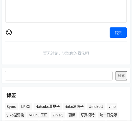
提交
暂无讨论，说说你的看法吧
标签
Byoru
LRXX
Natsuko夏夏子
rioko凉凉子
Umeko J
vmb
yiko湿润兔
yuuhui玉汇
ZinieQ
丽柜
写真模特
咬一口兔娘
唐安琪
喵糖印画
奈汐酱Nice
妲己_Toxic
安然anran
小仓千代w