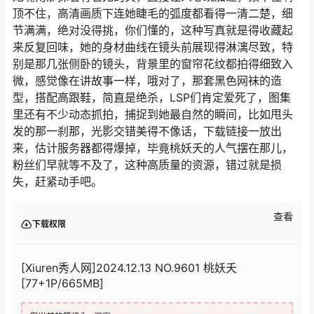
顶不住，高清画质下连她睫毛的弧度都看得一清二楚，细
节满满，绝对没得挑，你们懂的，这种写真就是得收藏起
来反复回味，她的身材曲线在镜头前展现得淋漓尽致，特
别是那几张侧卧的镜头，背景里的窗帘花纹都拍得细致入
微，感觉像在讲故事一样，哦对了，那套黑色网袜的造
型，搭配高跟鞋，简直是绝杀，LSP们肯定爱死了，图集
里还有不少动态抓拍，捕捉到她最自然的瞬间，比如甩头
发的那一刹那，光影交错美得不像话，下载链接一放出
来，估计服务器都得爆掉，毕竟桃妖夭的人气摆在那儿，
粉丝们早就等不及了，这种高质量的资源，错过就是损
失，赶紧动手吧。
查看
下载权限
[Xiuren秀人网]2024.12.13 NO.9601 桃妖夭
[77+1P/665MB]