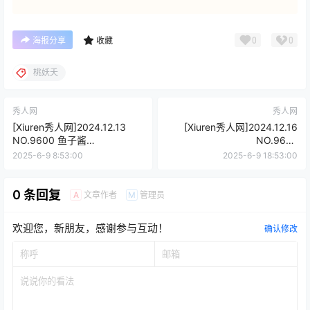
0
0
海报分享
收藏
桃妖夭
秀人网
秀人网
[Xiuren秀人网]2024.12.13
[Xiuren秀人网]2024.12.16
NO.9600 鱼子酱
NO.9602
Fish[80+1P/761MB]
Well11[79+1P/752MB]
2025-6-9 8:53:00
2025-6-9 18:53:00
0 条回复
文章作者
管理员
A
M
欢迎您，新朋友，感谢参与互动！
确认修改