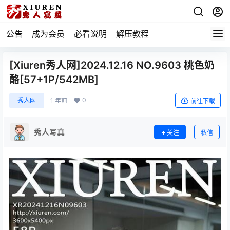
公告
成为会员
必看说明
解压教程
[Xiuren秀人网]2024.12.16 NO.9603 桃色奶
酪[57+1P/542MB]
0
秀人网
1 年前
前往下载
秀人写真
关注
私信