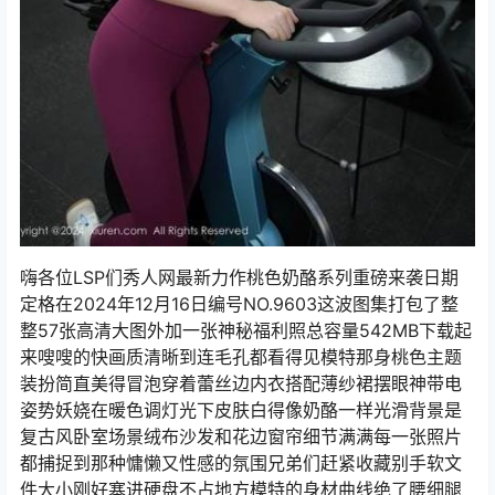
嗨各位LSP们秀人网最新力作桃色奶酪系列重磅来袭日期
定格在2024年12月16日编号NO.9603这波图集打包了整
整57张高清大图外加一张神秘福利照总容量542MB下载起
来嗖嗖的快画质清晰到连毛孔都看得见模特那身桃色主题
装扮简直美得冒泡穿着蕾丝边内衣搭配薄纱裙摆眼神带电
姿势妖娆在暖色调灯光下皮肤白得像奶酪一样光滑背景是
复古风卧室场景绒布沙发和花边窗帘细节满满每一张照片
都捕捉到那种慵懒又性感的氛围兄弟们赶紧收藏别手软文
件大小刚好塞进硬盘不占地方模特的身材曲线绝了腰细腿