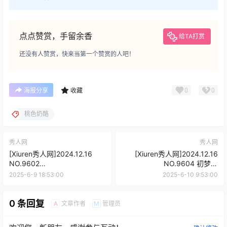
点点赞赏，手留余香
给TA打赏
还没有人赞赏，快来当第一个赞赏的人吧！
0
0
海报分享
收藏
桃色奶酪
秀人网
秀人网
[Xiuren秀人网]2024.12.16
[Xiuren秀人网]2024.12.16
NO.9602
NO.9604 初梦瑶
Well11[79+1P/752MB]
[90+1P/816MB]
2025-6-9 18:53:00
2025-6-10 9:53:00
0 条回复
文章作者
管理员
A
M