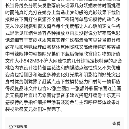
长锁骨线条分明头发散落肩头增添几分妩媚表情时而挑逗
时而纯真灯光打在她身上营造出梦幻般的光影效果下载链
接就在下面打包资源齐全解压密码简单易记模特的动作多
变从沙发躺姿到窗边倚靠每个角度都让人心跳加速文件格
式是常见压缩包兼容各种播放器画质没得说分辨率高色彩
饱满细节丰富皮肤质感真实连汗珠都清晰可见背景道具精
致花瓶和地毯纹理细腻整体氛围暧昧又高级模特的笑容甜
中带辣眼神勾魂摄魄兄弟们下载后慢慢欣赏绝对物超所值
文件大小542MB不算大网速快的几分钟搞定模特穿的那套
桃色内衣设计独特蕾丝花边和蝴蝶结点缀性感又不失优雅
姿势包括侧卧和跪坐多种变化灯光柔和阴影恰到好处突出
身材优势别犹豫了赶紧点击下载模特魅力四射每一帧都值
得反复品味文件包含57张主图加一张额外彩蛋惊喜连连画
质无损原片直出无修图背景音乐建议搭配舒缓爵士乐更带
感模特的手指纤细指甲涂着淡粉色与主题呼应整体效果炸
裂视觉盛宴兄弟们冲就完了。
查看
下载权限