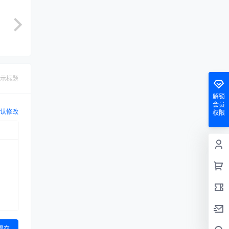
示标题
解锁
会员
认修改
权限
提交