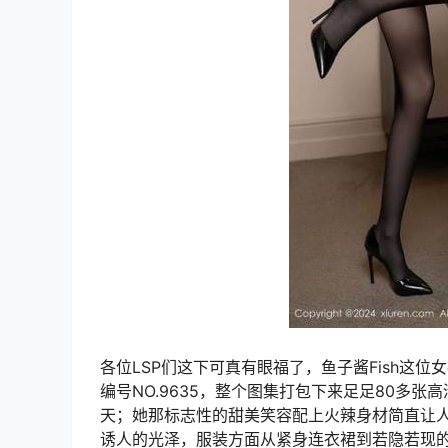
各位LSP们这下可真有眼福了，鱼子酱Fish这位女
编号NO.9635，整个图集打包下来足足80多
天；她那标志性的甜美笑容配上火辣身材简直让
诱人的光泽，服装方面从紧身连衣裙到若隐若现