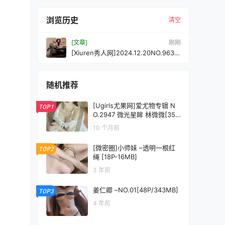
浏览历史
清空
[文章]
刚刚
[Xiuren秀人网]2024.12.20NO.9635
鱼子酱Fish[80+1P/723MB]
随机推荐
[Ugirls尤果网]爱尤物专辑 N
TOP1
O.2947 微光星眸 林微微[35
P]
10 个月前
[微密圈]小师妹 –透明一根红
TOP2
绳 [18P-16MB]
3 年前
姜仁卿 –NO.01[48P/343MB]
TOP3
4 年前