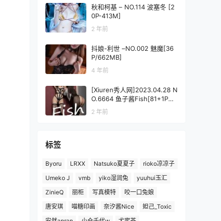
秋和柯基 – NO.114 波塞冬 [2
0P-413M]
2 年前
抖娘-利世 –NO.002 魅魔[36
P/662MB]
4 年前
[Xiuren秀人网]2023.04.28 N
O.6664 鱼子酱Fish[81+1P／
677MB]
2 年前
标签
Byoru
LRXX
Natsuko夏夏子
rioko凉凉子
Umeko J
vmb
yiko湿润兔
yuuhui玉汇
ZinieQ
丽柜
写真模特
咬一口兔娘
唐安琪
喵糖印画
奈汐酱Nice
妲己_Toxic
安然anran
小仓千代w
尤蜜荟