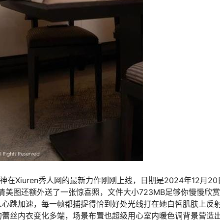
神在Xiuren秀人网的最新力作刚刚上线，日期是2024年12月2
张高清美图还额外送了一张惊喜照，文件大小723MB足够你慢慢欣
人心跳加速，每一帧都捕捉得恰到好处光线打在她白皙肌肤上反
的蕾丝内衣变化多端，场景布置也超级用心室内暖色调背景营造