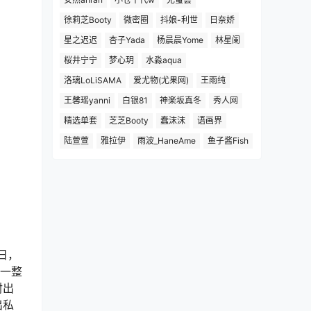
徐莉芝Booty
微密圈
抖娘-利世
日奈娇
星之迟迟
杏子Yada
杨晨晨Yome
林星阑
桜井宁宁
梦心玥
水淼aqua
洛璃LoLiSAMA
爱尤物(尤果网)
王雨纯
王馨瑶yanni
白银81
神楽坂真冬
秀人网
精选单套
芝芝Booty
蠢沫沫
语画界
陆萱萱
雅拉伊
雨波_HaneAme
鱼子酱Fish
0日，
赏一整
射出
出私