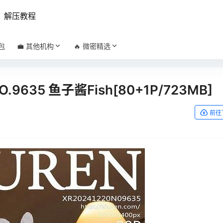
解压教程
包
💼 其他机构
🔥 微密精选
NO.9635 鱼子酱Fish[80+1P/723MB]
前往