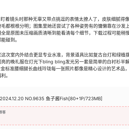
的，盯着镜头时那种无辜又带点挑逗的表情太撩人了，皮肤细腻得
睫毛都根根分明；图集里她还尝试了各种姿势有的慵懒靠在沙发
明全是原图未压缩画质清晰到能看清每个细节，下载过程可能稍
都能碰到。
过这次室内外结合更显专业水准，背景道具比如复古台灯和绿植
晚礼服在灯光下bling bling发光另一套是简单的白衬衫半
称黄金标准腰细腿长曲线玲珑每一张照片都像是精心设计的艺术品
福利。
2024.12.20 NO.9635 鱼子酱Fish[80+1P/723MB]
游客