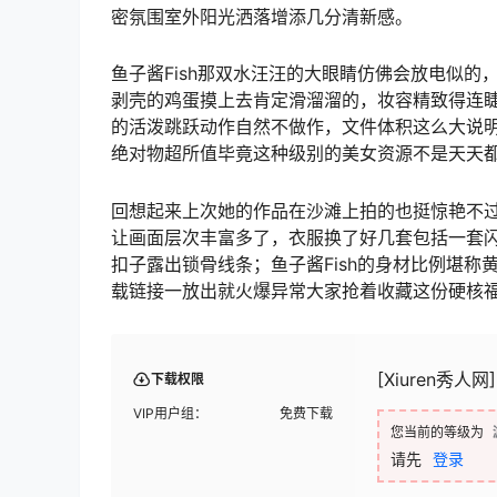
密氛围室外阳光洒落增添几分清新感。
鱼子酱Fish那双水汪汪的大眼睛仿佛会放电似
剥壳的鸡蛋摸上去肯定滑溜溜的，妆容精致得连
的活泼跳跃动作自然不做作，文件体积这么大说
绝对物超所值毕竟这种级别的美女资源不是天天
回想起来上次她的作品在沙滩上拍的也挺惊艳不
让画面层次丰富多了，衣服换了好几套包括一套闪亮的
扣子露出锁骨线条；鱼子酱Fish的身材比例堪
载链接一放出就火爆异常大家抢着收藏这份硬核
[Xiuren秀人网]
下载权限
VIP用户组：
免费下载
您当前的等级为
请先
登录