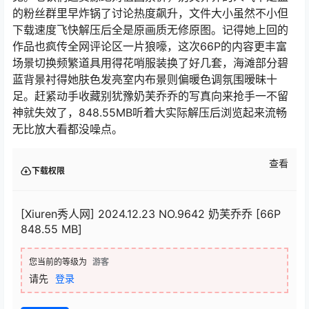
的粉丝群里早炸锅了讨论热度飙升，文件大小虽然不小但
下载速度飞快解压后全是原画质无修原图。记得她上回的
作品也疯传全网评论区一片狼嚎，这次66P的内容更丰富
场景切换频繁道具用得花哨服装换了好几套，海滩部分碧
蓝背景衬得她肤色发亮室内布景则偏暖色调氛围暧昧十
足。赶紧动手收藏别犹豫奶芙乔乔的写真向来抢手一不留
神就失效了，848.55MB听着大实际解压后浏览起来流畅
无比放大看都没噪点。
查看
下载权限
[Xiuren秀人网] 2024.12.23 NO.9642 奶芙乔乔 [66P
848.55 MB]
您当前的等级为
游客
请先
登录