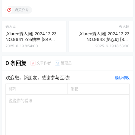
奶芙乔乔
秀人网
秀人网
[Xiuren秀人网] 2024.12.23
[Xiuren秀人网] 2024.12.23
NO.9641 Zoe柚柚 [84P
NO.9643 梦心玥 [86P
836.14 MB]
760.58 MB]
2025-6-19 8:54:00
2025-6-19 18:53:00
0 条回复
文章作者
管理员
A
M
欢迎您，新朋友，感谢参与互动！
确认修改