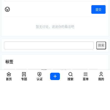
提交
暂无讨论，说说你的看法吧
标签
Byoru
LRXX
Natsuko夏夏子
rioko凉凉子
Umeko J
vmb
yiko湿润兔
yuuhui玉汇
ZinieQ
丽柜
写真模特
咬一口兔娘
首页
专题
认证
搜索
菜单
我的
唐安琪
喵糖印画
奈汐酱Nice
妲己_Toxic
安然anran
小仓千代w
尤蜜荟
徐莉芝Booty
微密圈
抖娘-利世
日奈娇
星之迟迟
杏子Yada
杨晨晨Yome
林星阑
桜井宁宁
梦心玥
水淼aqua
洛璃LoLiSAMA
爱尤物(尤果网)
王雨纯
王馨瑶yanni
白银81