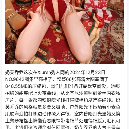
奶芙乔乔这次在Xiuren秀人网的2024年12月23日
NO.9642图集里亮相了，整整66张高清大图塞满了
848.55MB的压缩包，哥们儿们准备好硬盘空间没，她那
招牌的甜笑配上火辣曲线，从比基尼沙滩照到蕾丝内衣私
房片，每一张都勾魂摄魄光线打得贼棒角度选得绝妙。奶
芙乔乔的风格就是多变又吸睛，户外阳光下她晒着小麦色
肌肤海浪拍打脚边动作撩人得很，室内昏暗灯光里她又换
上薄纱裙摆出慵懒姿态眼神带电细节处理得细腻到毛孔可
见。老铁们这资源绝对值回票价，奶芙乔乔的人气不是盖