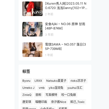
[Xiuren秀人网]2023.05.11 N
O.6720 浅浅Danny[102+1P
／1.02GB]
2 年前
安食Ajiki – NO.06 原神 甘雨
[48P-874M]
3 年前
雪琪SAMA – NO.057 落日[3
5P-739MB]
1 年前
标签
Byoru
LRXX
Natsuko夏夏子
rioko凉凉子
Umeko J
vmb
yiko湿润兔
yuuhui玉汇
ZinieQ
丽柜
写真模特
咬一口兔娘
唐安琪
喵糖印画
奈汐酱Nice
妲己_Toxic
安然anran
小仓千代w
尤蜜荟