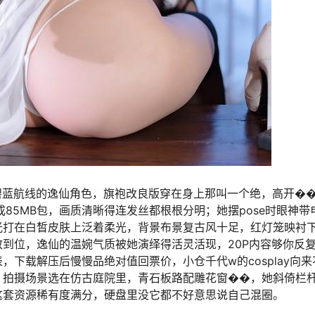
定碧蓝航线的逸仙角色，旗袍改良版穿在身上那叫一个绝，高开�
85MB包，画质清晰得连发丝都根根分明；她摆pose时眼神带
光打在白皙皮肤上泛着柔光，背景布景复古风十足，红灯笼映衬
到位，逸仙的温婉气质被她演绎得活灵活现，20P内容够你反
下载解压后慢慢品绝对值回票价，小仓千代w的cosplay向来
；拍摄场景选在仿古庭院里，青石板路配雕花窗��，她斜倚栏
这套资源稀有度满分，硬盘里没它都不好意思说自己混圈。