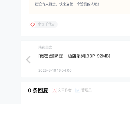
还没有人赞赏，快来当第一个赞赏的人吧！
小仓千代w
精选单套
[微密圈]奶雯 – 酒店系列[33P-92MB]
2025-6-19 16:04:00
0 条回复
文章作者
管理员
A
M
欢迎您，新朋友，感谢参与互动！