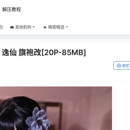
解压教程
包
💼 其他机构
🔥 微密精选
 逸仙 旗袍改[20P-85MB]
前往