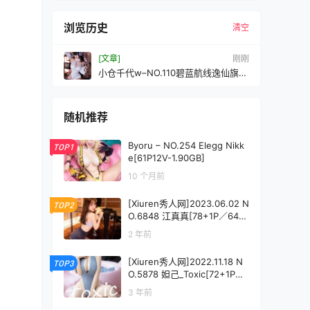
浏览历史
清空
[文章]
刚刚
小仓千代w–NO.110碧蓝航线逸仙旗袍
改[20P-85MB]
随机推荐
Byoru – NO.254 Elegg Nikk
TOP1
e[61P12V-1.90GB]
10 个月前
[Xiuren秀人网]2023.06.02 N
TOP2
O.6848 江真真[78+1P／644
MB]
2 年前
[Xiuren秀人网]2022.11.18 N
TOP3
O.5878 妲己_Toxic[72+1P／3
90MB]
3 年前