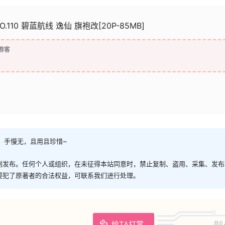
O.110 碧蓝航线 逸仙 旗袍改[20P-85MB]
游客
，手慢无，且用且珍惜~
创发布。任何个人或组织，在未征得本站同意时，禁止复制、盗用、采集、发布
侵犯了原著者的合法权益，可联系我们进行处理。
给TA打赏
共0