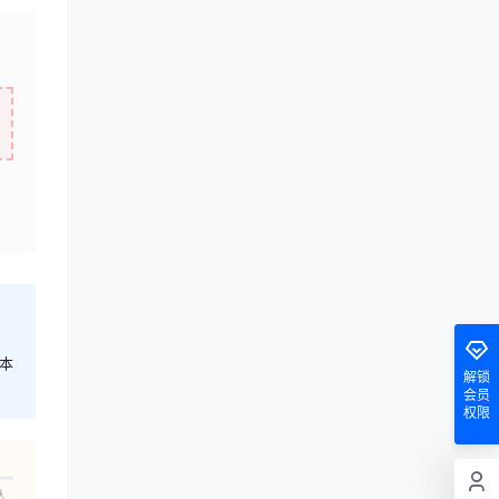
本
解锁
会员
权限
人