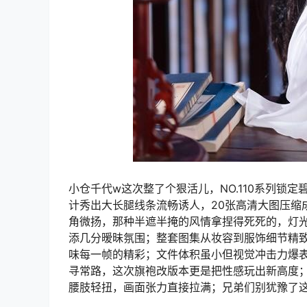
小仓千代w这次整了个狠活儿，NO.110系列锁
计秀出大长腿线条流畅诱人，20张高清大图压缩成
角微扬，那种半遮半掩的风情拿捏得死死的，灯
添几分暧昧氛围；整套图集从妆容到服饰细节精致
味每一帧的精彩；文件体积虽小但视觉冲击力爆表，
寻常路，这次旗袍改版本更是把性感玩出新高度
腰肢轻扭，画面张力直接拉满；兄弟们别犹豫了