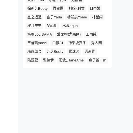
徐莉芝Booty
微密圈
抖娘-利世
日奈娇
星之迟迟
杏子Yada
杨晨晨Yome
林星阑
桜井宁宁
梦心玥
水淼aqua
洛璃LoLiSAMA
爱尤物(尤果网)
王雨纯
王馨瑶yanni
白银81
神楽坂真冬
秀人网
精选单套
芝芝Booty
蠢沫沫
语画界
陆萱萱
雅拉伊
雨波_HaneAme
鱼子酱Fish